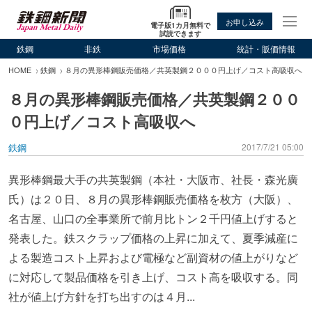
お申し込み
電子版1カ月無料で
試読できます
鉄鋼
非鉄
市場価格
統計・販価情報
HOME
鉄鋼
８月の異形棒鋼販売価格／共英製鋼２０００円上げ／コスト高吸収へ
８月の異形棒鋼販売価格／共英製鋼２００
０円上げ／コスト高吸収へ
鉄鋼
2017/7/21 05:00
異形棒鋼最大手の共英製鋼（本社・大阪市、社長・森光廣
氏）は２０日、８月の異形棒鋼販売価格を枚方（大阪）、
名古屋、山口の全事業所で前月比トン２千円値上げすると
発表した。鉄スクラップ価格の上昇に加えて、夏季減産に
よる製造コスト上昇および電極など副資材の値上がりなど
に対応して製品価格を引き上げ、コスト高を吸収する。同
社が値上げ方針を打ち出すのは４月...