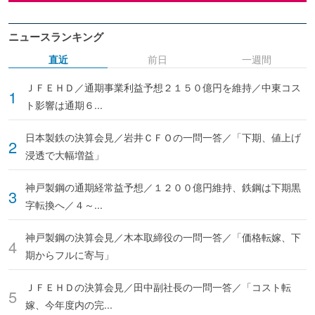
ニュースランキング
直近
前日
一週間
ＪＦＥＨＤ／通期事業利益予想２１５０億円を維持／中東コス
ト影響は通期６...
日本製鉄の決算会見／岩井ＣＦＯの一問一答／「下期、値上げ
浸透で大幅増益」
神戸製鋼の通期経常益予想／１２００億円維持、鉄鋼は下期黒
字転換へ／４～...
神戸製鋼の決算会見／木本取締役の一問一答／「価格転嫁、下
期からフルに寄与」
ＪＦＥＨＤの決算会見／田中副社長の一問一答／「コスト転
嫁、今年度内の完...