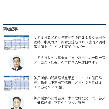
関連記事
ＪＦＥＨＤ／通期事業利益予想２１５０億円を
維持／中東コスト影響は通期６００億円／鋼材
追加値上げ、インド事業でカバー
ＪＦＥＨＤの決算会見／田中副社長の一問一答
／「コスト転嫁、今年度内の完遂目指す」
神戸製鋼の通期経常益予想／１２００億円維
持、鉄鋼は下期黒字転換へ／４～６月期は２
１％減の２２６億円
神戸製鋼の決算会見／木本取締役の一問一答／
「価格転嫁、下期からフルに寄与」