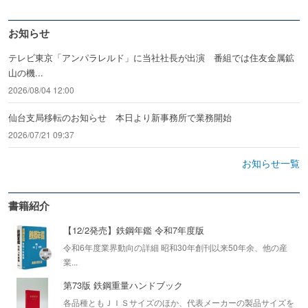
お知らせ
テレビ東京「アンパラレルド」に当社社長が出演 番組では住友金属鉱
山の機...
2026/08/04 12:00
仙台支局移転のお知らせ 本日より新事務所で業務開始
2026/07/21 09:37
お知らせ一覧
書籍紹介
【12/2発売】鉄鋼年鑑 令和7年度版
令和6年度業界動向の詳細 昭和30年創刊以来50年余、他の産
業...
第73版 鉄鋼重量ハンドブック
各品種ともＪＩＳサイズのほか、代表メーカーの製品サイズを