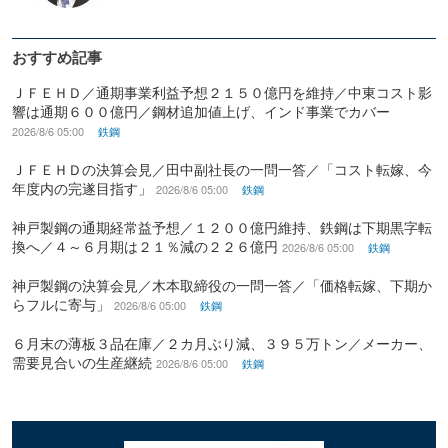
おすすめ記事
ＪＦＥＨＤ／通期事業利益予想２１５０億円を維持／中東コスト影
響は通期６００億円／鋼材追加値上げ、インド事業でカバー
2026/8/6 05:00
鉄鋼
ＪＦＥＨＤの決算会見／田中副社長の一問一答／「コスト転嫁、今
年度内の完遂目指す」
2026/8/6 05:00
鉄鋼
神戸製鋼の通期経常益予想／１２００億円維持、鉄鋼は下期黒字転
換へ／４～６月期は２１％減の２２６億円
2026/8/6 05:00
鉄鋼
神戸製鋼の決算会見／木本取締役の一問一答／「価格転嫁、下期か
らフルに寄与」
2026/8/6 05:00
鉄鋼
６月末の薄板３品在庫／２カ月ぶり減、３９５万トン／メーカー、
需要見合いの生産継続
2026/8/6 05:00
鉄鋼