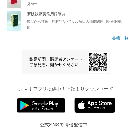
見やす...
新版鉄鋼実務用語辞典
製品から技術・原材料など4,500項目の鉄鋼関連用語を網羅、
昭...
書籍一覧
スマホアプリ提供中！下記よりダウンロード
公式SNSで情報配信中！