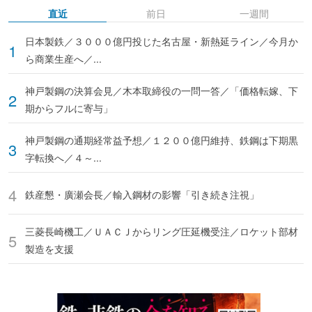
直近
前日
一週間
日本製鉄／３０００億円投じた名古屋・新熱延ライン／今月か
ら商業生産へ／...
神戸製鋼の決算会見／木本取締役の一問一答／「価格転嫁、下
期からフルに寄与」
神戸製鋼の通期経常益予想／１２００億円維持、鉄鋼は下期黒
字転換へ／４～...
鉄産懇・廣瀬会長／輸入鋼材の影響「引き続き注視」
三菱長崎機工／ＵＡＣＪからリング圧延機受注／ロケット部材
製造を支援