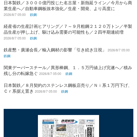
日本製鉄／３０００億円投じた名古屋・新熱延ライン／今月から商
業生産へ／自動車鋼板抜本強化／生産・開発、より高度に
2026/8/7 05:00
鉄鋼
経産省の生産計画ヒアリング／７～９月粗鋼２１２０万トン／半製
品生産が押し上げ、駆け込み需要の可能性も／２四半期連続増
2026/8/7 05:00
鉄鋼
鉄産懇・廣瀬会長／輸入鋼材の影響「引き続き注視」
2026/8/7 05:00
鉄鋼
関東デーバースチール／異形棒鋼、１．５万円値上げ完遂へ／積み
残し分の転嫁急ぐ
2026/8/7 05:00
鉄鋼
日本製鉄／８月契約のステンレス鋼板店売り／Ｎｉ系１万円下げ、
Ｃｒ系据え置き
2026/8/7 05:00
鉄鋼