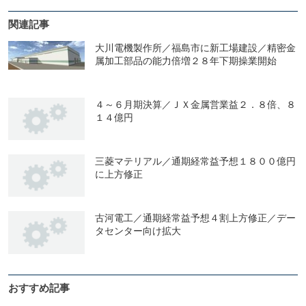
関連記事
大川電機製作所／福島市に新工場建設／精密金
属加工部品の能力倍増２８年下期操業開始
４～６月期決算／ＪＸ金属営業益２．８倍、８
１４億円
三菱マテリアル／通期経常益予想１８００億円
に上方修正
古河電工／通期経常益予想４割上方修正／デー
タセンター向け拡大
おすすめ記事