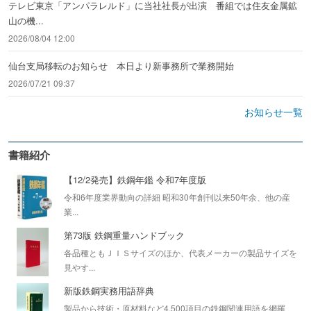
テレビ東京「アンパラレルド」に当社社長が出演 番組では住友金属鉱
山の機...
2026/08/04 12:00
仙台支局移転のお知らせ 本日より新事務所で業務開始
2026/07/21 09:37
お知らせ一覧
書籍紹介
【12/2発売】鉄鋼年鑑 令和7年度版
令和6年度業界動向の詳細 昭和30年創刊以来50年余、他の産
業...
第73版 鉄鋼重量ハンドブック
各品種ともＪＩＳサイズのほか、代表メーカーの製品サイズを
見やす...
新版鉄鋼実務用語辞典
製品から技術・原材料など4,500項目の鉄鋼関連用語を網羅、