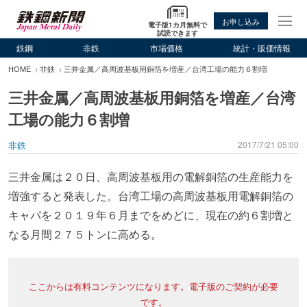
お申し込み
電子版1カ月無料で
試読できます
鉄鋼
非鉄
市場価格
統計・販価情報
HOME
非鉄
三井金属／高周波基板用銅箔を増産／台湾工場の能力６割増
三井金属／高周波基板用銅箔を増産／台湾
工場の能力６割増
非鉄
2017/7/21 05:00
三井金属は２０日、高周波基板用の電解銅箔の生産能力を
増強すると発表した。台湾工場の高周波基板用電解銅箔の
キャパを２０１９年６月までをめどに、現在の約６割増と
なる月間２７５トンに高める。
ここからは有料コンテンツになります。電子版のご契約が必要
です。