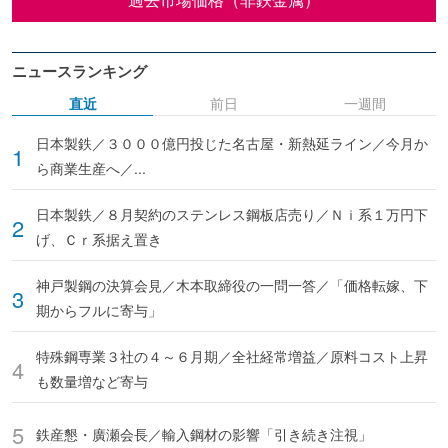
ニュースランキング
直近
前日
一週間
日本製鉄／３０００億円投じた名古屋・新熱延ライン／今月か
ら商業生産へ／...
日本製鉄／８月契約のステンレス鋼板店売り／Ｎｉ系１万円下
げ、Ｃｒ系据え置き
神戸製鋼の決算会見／木本取締役の一問一答／「価格転嫁、下
期からフルに寄与」
特殊鋼専業３社の４～６月期／全社経常増益／原料コスト上昇
も数量増など寄与
鉄産懇・廣瀬会長／輸入鋼材の影響「引き続き注視」