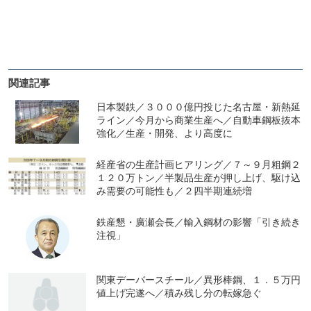
関連記事
日本製鉄／３０００億円投じた名古屋・新熱延
ライン／今月から商業生産へ／自動車鋼板抜本
強化／生産・開発、より高度に
経産省の生産計画ヒアリング／７～９月粗鋼２
１２０万トン／半製品生産が押し上げ、駆け込
み需要の可能性も／２四半期連続増
鉄産懇・廣瀬会長／輸入鋼材の影響「引き続き
注視」
関東デーバースチール／異形棒鋼、１．５万円
値上げ完遂へ／積み残し分の転嫁急ぐ