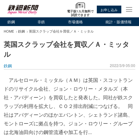
お申し込み
電子版1カ月無料で
試読できます
鉄鋼
非鉄
市場価格
統計・販価情報
HOME
鉄鋼
英国スクラップ会社を買収／Ａ・ミッタル
英国スクラップ会社を買収／Ａ・ミッタ
ル
鉄鋼
2022/3/9 05:00
アルセロール・ミッタル（ＡＭ）は英国・スコットラン
ドのリサイクル会社、ジョン・ロウリー・メタルズ（本
社・アバディーン）を買収したと発表した。同社が鉄スク
ラップの利用を拡大し、ＣＯ２排出削減につなげる。 同
社はアバディーンのほかエバントン、シェトランド諸島、
モントローズに拠点を持つ。ジョン・ロウリー・グループ
は北海油田向けの鋼管流通や加工を行...