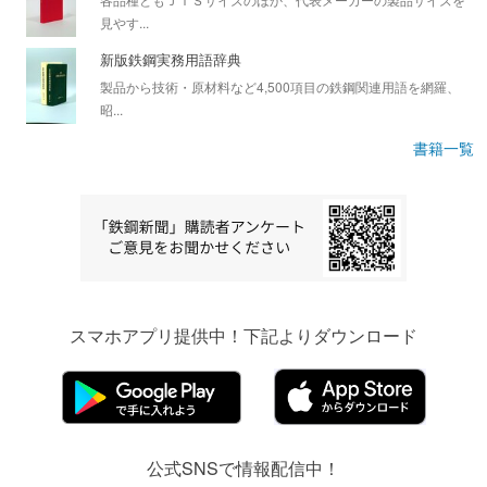
見やす...
新版鉄鋼実務用語辞典
製品から技術・原材料など4,500項目の鉄鋼関連用語を網羅、
昭...
書籍一覧
スマホアプリ提供中！下記よりダウンロード
公式SNSで情報配信中！