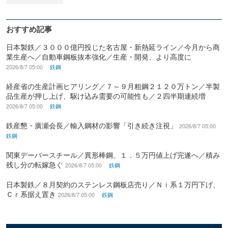
おすすめ記事
日本製鉄／３０００億円投じた名古屋・新熱延ライン／今月から商
業生産へ／自動車鋼板抜本強化／生産・開発、より高度に
2026/8/7 05:00
鉄鋼
経産省の生産計画ヒアリング／７～９月粗鋼２１２０万トン／半製
品生産が押し上げ、駆け込み需要の可能性も／２四半期連続増
2026/8/7 05:00
鉄鋼
鉄産懇・廣瀬会長／輸入鋼材の影響「引き続き注視」
2026/8/7 05:00
鉄鋼
関東デーバースチール／異形棒鋼、１．５万円値上げ完遂へ／積み
残し分の転嫁急ぐ
2026/8/7 05:00
鉄鋼
日本製鉄／８月契約のステンレス鋼板店売り／Ｎｉ系１万円下げ、
Ｃｒ系据え置き
2026/8/7 05:00
鉄鋼