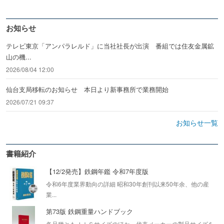
お知らせ
テレビ東京「アンパラレルド」に当社社長が出演 番組では住友金属鉱
山の機...
2026/08/04 12:00
仙台支局移転のお知らせ 本日より新事務所で業務開始
2026/07/21 09:37
お知らせ一覧
書籍紹介
【12/2発売】鉄鋼年鑑 令和7年度版
令和6年度業界動向の詳細 昭和30年創刊以来50年余、他の産
業...
第73版 鉄鋼重量ハンドブック
各品種ともＪＩＳサイズのほか、代表メーカーの製品サイズを