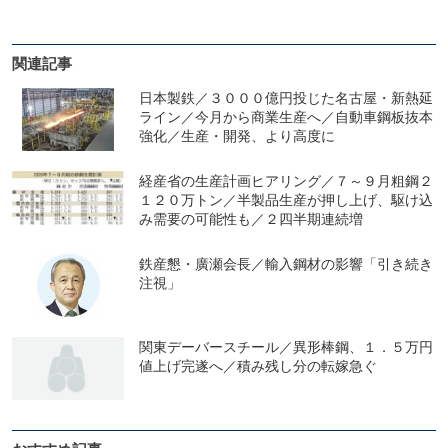
関連記事
日本製鉄／３０００億円投じた名古屋・新熱延
ライン／今月から商業生産へ／自動車鋼板抜本
強化／生産・開発、より高度に
経産省の生産計画ヒアリング／７～９月粗鋼２
１２０万トン／半製品生産が押し上げ、駆け込
み需要の可能性も／２四半期連続増
鉄産懇・廣瀬会長／輸入鋼材の影響「引き続き
注視」
関東デーバースチール／異形棒鋼、１．５万円
値上げ完遂へ／積み残し分の転嫁急ぐ