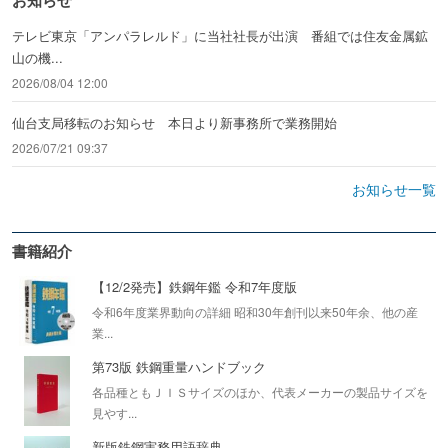
お知らせ
テレビ東京「アンパラレルド」に当社社長が出演 番組では住友金属鉱
山の機...
2026/08/04 12:00
仙台支局移転のお知らせ 本日より新事務所で業務開始
2026/07/21 09:37
お知らせ一覧
書籍紹介
【12/2発売】鉄鋼年鑑 令和7年度版
令和6年度業界動向の詳細 昭和30年創刊以来50年余、他の産
業...
第73版 鉄鋼重量ハンドブック
各品種ともＪＩＳサイズのほか、代表メーカーの製品サイズを
見やす...
新版鉄鋼実務用語辞典