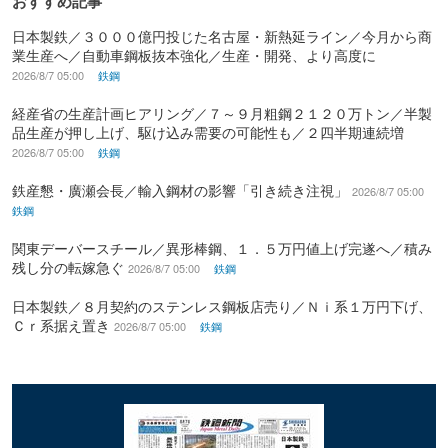
おすすめ記事
日本製鉄／３０００億円投じた名古屋・新熱延ライン／今月から商
業生産へ／自動車鋼板抜本強化／生産・開発、より高度に
2026/8/7 05:00
鉄鋼
経産省の生産計画ヒアリング／７～９月粗鋼２１２０万トン／半製
品生産が押し上げ、駆け込み需要の可能性も／２四半期連続増
2026/8/7 05:00
鉄鋼
鉄産懇・廣瀬会長／輸入鋼材の影響「引き続き注視」
2026/8/7 05:00
鉄鋼
関東デーバースチール／異形棒鋼、１．５万円値上げ完遂へ／積み
残し分の転嫁急ぐ
2026/8/7 05:00
鉄鋼
日本製鉄／８月契約のステンレス鋼板店売り／Ｎｉ系１万円下げ、
Ｃｒ系据え置き
2026/8/7 05:00
鉄鋼