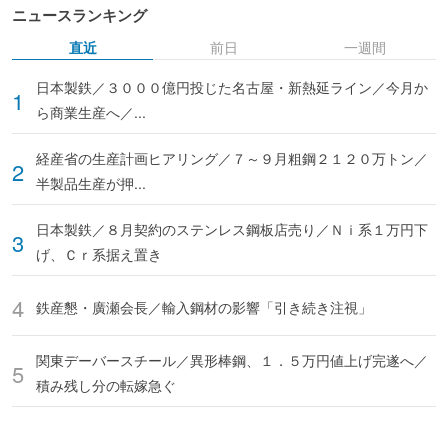
ニュースランキング
直近
前日
一週間
日本製鉄／３０００億円投じた名古屋・新熱延ライン／今月か
ら商業生産へ／...
経産省の生産計画ヒアリング／７～９月粗鋼２１２０万トン／
半製品生産が押...
日本製鉄／８月契約のステンレス鋼板店売り／Ｎｉ系１万円下
げ、Ｃｒ系据え置き
鉄産懇・廣瀬会長／輸入鋼材の影響「引き続き注視」
関東デーバースチール／異形棒鋼、１．５万円値上げ完遂へ／
積み残し分の転嫁急ぐ