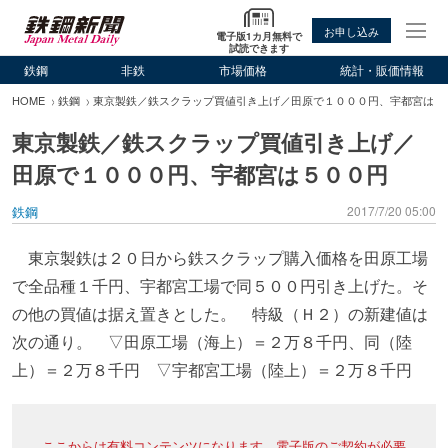
お申し込み
電子版1カ月無料で
試読できます
鉄鋼
非鉄
市場価格
統計・販価情報
HOME
鉄鋼
東京製鉄／鉄スクラップ買値引き上げ／田原で１０００円、宇都宮は５
東京製鉄／鉄スクラップ買値引き上げ／
田原で１０００円、宇都宮は５００円
鉄鋼
2017/7/20 05:00
東京製鉄は２０日から鉄スクラップ購入価格を田原工場
で全品種１千円、宇都宮工場で同５００円引き上げた。そ
の他の買値は据え置きとした。 特級（Ｈ２）の新建値は
次の通り。 ▽田原工場（海上）＝２万８千円、同（陸
上）＝２万８千円 ▽宇都宮工場（陸上）＝２万８千円
ここからは有料コンテンツになります。電子版のご契約が必要