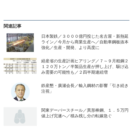
関連記事
日本製鉄／３０００億円投じた名古屋・新熱延
ライン／今月から商業生産へ／自動車鋼板抜本
強化／生産・開発、より高度に
経産省の生産計画ヒアリング／７～９月粗鋼２
１２０万トン／半製品生産が押し上げ、駆け込
み需要の可能性も／２四半期連続増
鉄産懇・廣瀬会長／輸入鋼材の影響「引き続き
注視」
関東デーバースチール／異形棒鋼、１．５万円
値上げ完遂へ／積み残し分の転嫁急ぐ