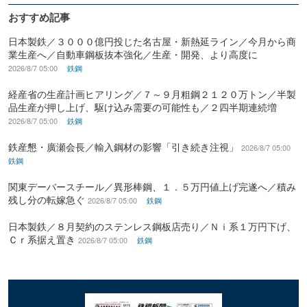
おすすめ記事
日本製鉄／３０００億円投じた名古屋・新熱延ライン／今月から商
業生産へ／自動車鋼板抜本強化／生産・開発、より高度に
2026/8/7 05:00
鉄鋼
経産省の生産計画ヒアリング／７～９月粗鋼２１２０万トン／半製
品生産が押し上げ、駆け込み需要の可能性も／２四半期連続増
2026/8/7 05:00
鉄鋼
鉄産懇・廣瀬会長／輸入鋼材の影響「引き続き注視」
2026/8/7 05:00
鉄鋼
関東デーバースチール／異形棒鋼、１．５万円値上げ完遂へ／積み
残し分の転嫁急ぐ
2026/8/7 05:00
鉄鋼
日本製鉄／８月契約のステンレス鋼板店売り／Ｎｉ系１万円下げ、
Ｃｒ系据え置き
2026/8/7 05:00
鉄鋼