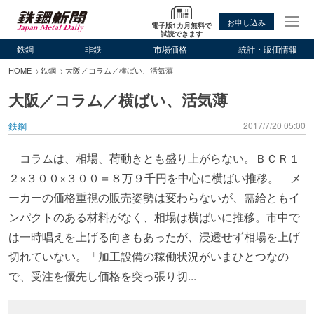
お申し込み
電子版1カ月無料で
試読できます
鉄鋼
非鉄
市場価格
統計・販価情報
HOME
鉄鋼
大阪／コラム／横ばい、活気薄
大阪／コラム／横ばい、活気薄
鉄鋼
2017/7/20 05:00
コラムは、相場、荷動きとも盛り上がらない。ＢＣＲ１
２×３００×３００＝８万９千円を中心に横ばい推移。 メ
ーカーの価格重視の販売姿勢は変わらないが、需給ともイ
ンパクトのある材料がなく、相場は横ばいに推移。市中で
は一時唱えを上げる向きもあったが、浸透せず相場を上げ
切れていない。「加工設備の稼働状況がいまひとつなの
で、受注を優先し価格を突っ張り切...