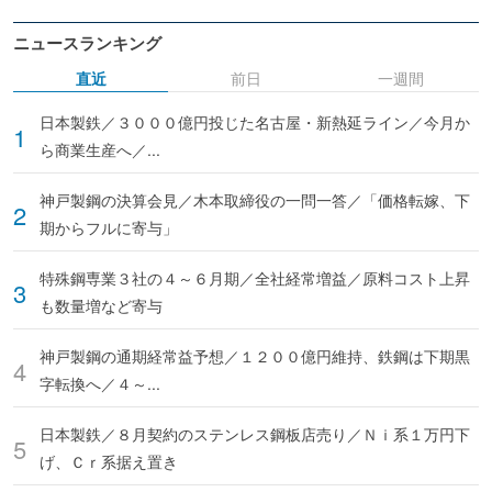
ニュースランキング
直近
前日
一週間
日本製鉄／３０００億円投じた名古屋・新熱延ライン／今月か
ら商業生産へ／...
神戸製鋼の決算会見／木本取締役の一問一答／「価格転嫁、下
期からフルに寄与」
特殊鋼専業３社の４～６月期／全社経常増益／原料コスト上昇
も数量増など寄与
神戸製鋼の通期経常益予想／１２００億円維持、鉄鋼は下期黒
字転換へ／４～...
日本製鉄／８月契約のステンレス鋼板店売り／Ｎｉ系１万円下
げ、Ｃｒ系据え置き