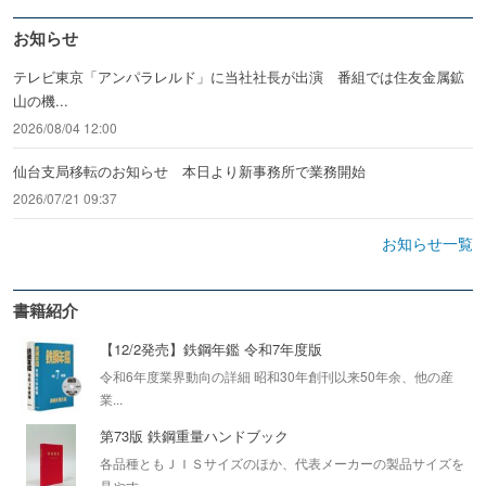
お知らせ
テレビ東京「アンパラレルド」に当社社長が出演 番組では住友金属鉱
山の機...
2026/08/04 12:00
仙台支局移転のお知らせ 本日より新事務所で業務開始
2026/07/21 09:37
お知らせ一覧
書籍紹介
【12/2発売】鉄鋼年鑑 令和7年度版
令和6年度業界動向の詳細 昭和30年創刊以来50年余、他の産
業...
第73版 鉄鋼重量ハンドブック
各品種ともＪＩＳサイズのほか、代表メーカーの製品サイズを
見やす...