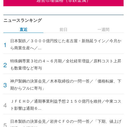
ニュースランキング
直近
前日
一週間
日本製鉄／３０００億円投じた名古屋・新熱延ライン／今月か
ら商業生産へ／...
特殊鋼専業３社の４～６月期／全社経常増益／原料コスト上昇
も数量増など寄与
神戸製鋼の決算会見／木本取締役の一問一答／「価格転嫁、下
期からフルに寄与」
ＪＦＥＨＤ／通期事業利益予想２１５０億円を維持／中東コス
ト影響は通期６...
日本製鉄の決算会見／岩井ＣＦＯの一問一答／「下期、値上げ