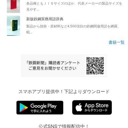
各品種ともＪＩＳサイズのほか、代表メーカーの製品サイズを
見やす...
新版鉄鋼実務用語辞典
製品から技術・原材料など4,500項目の鉄鋼関連用語を網羅、
昭...
書籍一覧
スマホアプリ提供中！下記よりダウンロード
公式SNSで情報配信中！