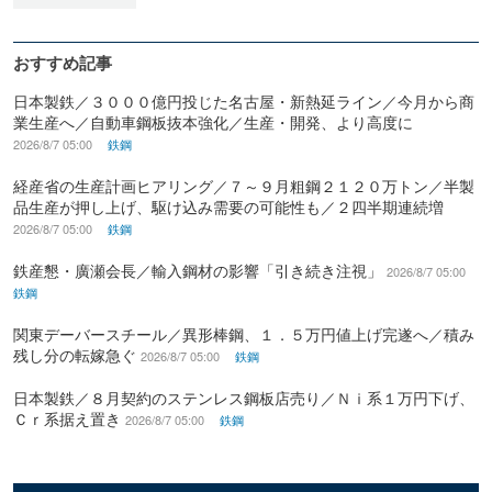
おすすめ記事
日本製鉄／３０００億円投じた名古屋・新熱延ライン／今月から商
業生産へ／自動車鋼板抜本強化／生産・開発、より高度に
2026/8/7 05:00
鉄鋼
経産省の生産計画ヒアリング／７～９月粗鋼２１２０万トン／半製
品生産が押し上げ、駆け込み需要の可能性も／２四半期連続増
2026/8/7 05:00
鉄鋼
鉄産懇・廣瀬会長／輸入鋼材の影響「引き続き注視」
2026/8/7 05:00
鉄鋼
関東デーバースチール／異形棒鋼、１．５万円値上げ完遂へ／積み
残し分の転嫁急ぐ
2026/8/7 05:00
鉄鋼
日本製鉄／８月契約のステンレス鋼板店売り／Ｎｉ系１万円下げ、
Ｃｒ系据え置き
2026/8/7 05:00
鉄鋼