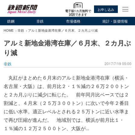
お申し込み
電子版1カ月無料で
試読できます
鉄鋼
非鉄
市場価格
統計・販価情報
HOME
非鉄
アルミ新地金港湾在庫／６月末、２カ月ぶり減
アルミ新地金港湾在庫／６月末、２カ月ぶ
り減
非鉄
2017/7/19 05:00
丸紅がまとめた６月末のアルミ新地金港湾在庫（横浜・
名古屋・大阪）は、前月比２・１％減の２６万２００トン
と２カ月ぶりに減少に転じた。 前年同月比ベースでは２
割減と、４月末（２５万３００トン）に次いで今年２番目
に低い水準。適正レベルとされる２５万トンに近い水準ま
で再び圧縮が進んだ。 地域別では、横浜が前月比１・
１％減の１２万２５００トン、大阪が...