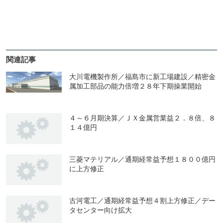
関連記事
大川電機製作所／福島市に新工場建設／精密金
属加工部品の能力倍増２８年下期操業開始
４～６月期決算／ＪＸ金属営業益２．８倍、８
１４億円
三菱マテリアル／通期経常益予想１８００億円
に上方修正
古河電工／通期経常益予想４割上方修正／デー
タセンター向け拡大