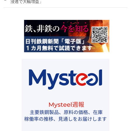
浸透で大幅増益」