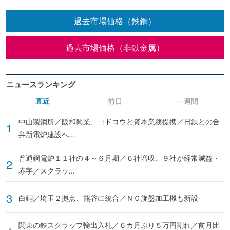
過去市場価格（鉄鋼）
過去市場価格（非鉄金属）
ニュースランキング
直近
前日
一週間
中山製鋼所／阪和興業、ヨドコウと資本業務提携／日鉄との合
弁新電炉建設へ...
普通鋼電炉１１社の４～６月期／６社増収、９社が経常減益・
赤字／スクラッ...
白銅／埼玉２拠点、熊谷に統合／ＮＣ旋盤加工機も新設
関東の鉄スクラップ輸出入札／６カ月ぶり５万円割れ／前月比