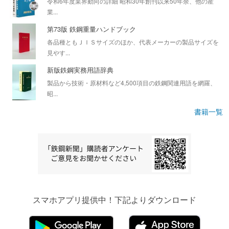
令和6年度業界動向の詳細 昭和30年創刊以来50年余、他の産
業...
第73版 鉄鋼重量ハンドブック
各品種ともＪＩＳサイズのほか、代表メーカーの製品サイズを
見やす...
新版鉄鋼実務用語辞典
製品から技術・原材料など4,500項目の鉄鋼関連用語を網羅、
昭...
書籍一覧
スマホアプリ提供中！下記よりダウンロード