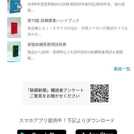
令和6年度業界動向の詳細 昭和30年創刊以来50年余、他の産
業...
第73版 鉄鋼重量ハンドブック
各品種ともＪＩＳサイズのほか、代表メーカーの製品サイズを
見やす...
新版鉄鋼実務用語辞典
製品から技術・原材料など4,500項目の鉄鋼関連用語を網羅、
昭...
書籍一覧
スマホアプリ提供中！下記よりダウンロード