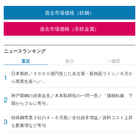
過去市場価格（鉄鋼）
過去市場価格（非鉄金属）
ニュースランキング
直近
前日
一週間
日本製鉄／３０００億円投じた名古屋・新熱延ライン／今月か
ら商業生産へ／...
神戸製鋼の決算会見／木本取締役の一問一答／「価格転嫁、下
期からフルに寄与」
特殊鋼専業３社の４～６月期／全社経常増益／原料コスト上昇
も数量増など寄与