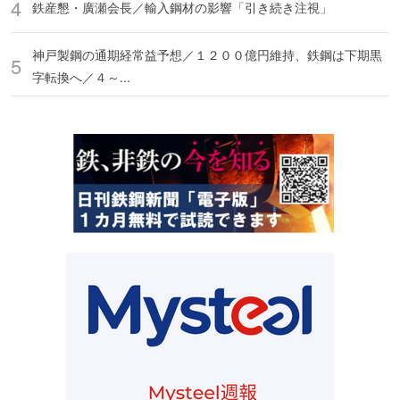
鉄産懇・廣瀬会長／輸入鋼材の影響「引き続き注視」
神戸製鋼の通期経常益予想／１２００億円維持、鉄鋼は下期黒
字転換へ／４～...