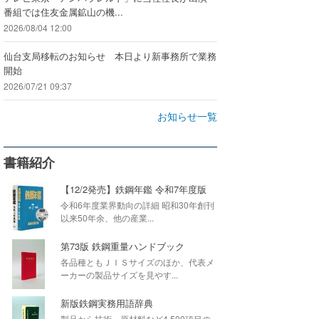
番組では住友金属鉱山の機...
2026/08/04 12:00
仙台支局移転のお知らせ 本日より新事務所で業務
開始
2026/07/21 09:37
お知らせ一覧
書籍紹介
【12/2発売】鉄鋼年鑑 令和7年度版
令和6年度業界動向の詳細 昭和30年創刊
以来50年余、他の産業...
第73版 鉄鋼重量ハンドブック
各品種ともＪＩＳサイズのほか、代表メ
ーカーの製品サイズを見やす...
新版鉄鋼実務用語辞典
製品から技術・原材料など4,500項目の