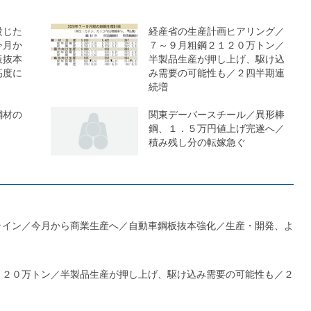
投じた
経産省の生産計画ヒアリング／
今月か
７～９月粗鋼２１２０万トン／
板抜本
半製品生産が押し上げ、駆け込
高度に
み需要の可能性も／２四半期連
続増
鋼材の
関東デーバースチール／異形棒
鋼、１．５万円値上げ完遂へ／
積み残し分の転嫁急ぐ
ライン／今月から商業生産へ／自動車鋼板抜本強化／生産・開発、よ
１２０万トン／半製品生産が押し上げ、駆け込み需要の可能性も／２