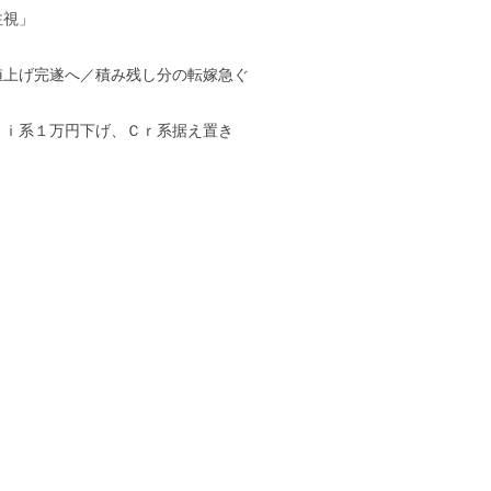
注視」
値上げ完遂へ／積み残し分の転嫁急ぐ
Ｎｉ系１万円下げ、Ｃｒ系据え置き