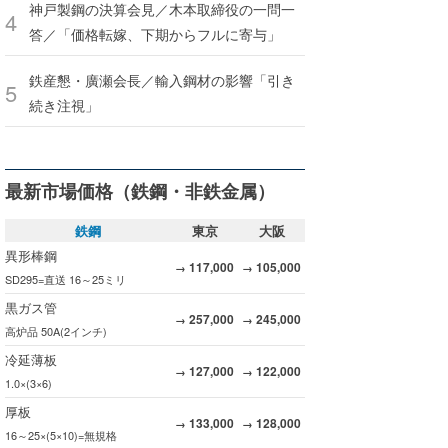
神戸製鋼の決算会見／木本取締役の一問一
答／「価格転嫁、下期からフルに寄与」
鉄産懇・廣瀬会長／輸入鋼材の影響「引き
続き注視」
最新市場価格（鉄鋼・非鉄金属）
鉄鋼
東京
大阪
異形棒鋼
117,000
105,000
→
→
SD295=直送 16～25ミリ
黒ガス管
257,000
245,000
→
→
高炉品 50A(2インチ)
冷延薄板
127,000
122,000
→
→
1.0×(3×6)
厚板
133,000
128,000
→
→
16～25×(5×10)=無規格