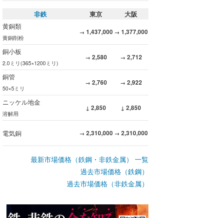
非鉄
東京
大阪
黄銅類
1,437,000
1,377,000
→
→
黄銅削粉
銅小板
2,580
2,712
→
→
2.0ミリ(365×1200ミリ)
銅管
2,760
2,922
→
→
50×5ミリ
ニッケル地金
2,850
2,850
↓
↓
溶解用
電気銅
2,310,000
2,310,000
→
→
最新市場価格（鉄鋼・非鉄金属） 一覧
過去市場価格（鉄鋼）
過去市場価格（非鉄金属）