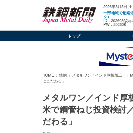
2026年8月8日(土
一部地域で配送
ク）
ID：202608@japa
PW：202608
トップ
HOME
鉄鋼
メタルワン／インド厚板加工・Ｉ
にこだわる」
メタルワン／インド厚
米で鋼管ねじ投資検討
だわる」