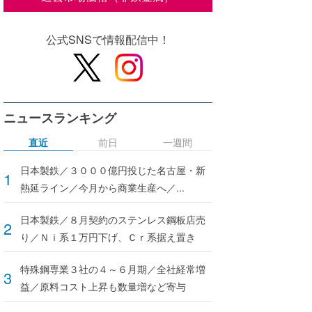
公式SNSで情報配信中！
ニュースランキング
直近
前日
一週間
日本製鉄／３０００億円投じた名古屋・新
熱延ライン／今月から商業生産へ／...
日本製鉄／８月契約のステンレス鋼板店売
り／Ｎｉ系１万円下げ、Ｃｒ系据え置き
特殊鋼専業３社の４～６月期／全社経常増
益／原料コスト上昇も数量増など寄与