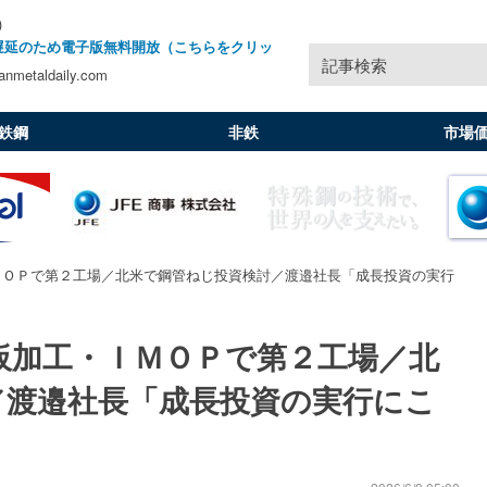
)
遅延のため電子版無料開放（こちらをクリッ
記事検索
nmetaldaily.com
鉄鋼
非鉄
市場
ＭＯＰで第２工場／北米で鋼管ねじ投資検討／渡邉社長「成長投資の実行
板加工・ＩＭＯＰで第２工場／北
／渡邉社長「成長投資の実行にこ