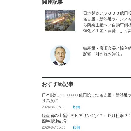
関連記事
日本製鉄／３０００億円
名古屋・新熱延ライン／
ら商業生産へ／自動車鋼
強化／生産・開発、より
鉄産懇・廣瀬会長／輸入
影響「引き続き注視」
おすすめ記事
日本製鉄／３０００億円投じた名古屋・新熱延
り高度に
2026/8/7 05:00
鉄鋼
経産省の生産計画ヒアリング／７～９月粗鋼２
四半期連続増
2026/8/7 05:00
鉄鋼