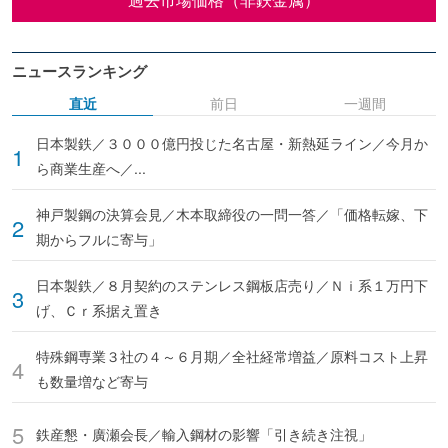
ニュースランキング
直近
前日
一週間
日本製鉄／３０００億円投じた名古屋・新熱延ライン／今月か
ら商業生産へ／...
神戸製鋼の決算会見／木本取締役の一問一答／「価格転嫁、下
期からフルに寄与」
日本製鉄／８月契約のステンレス鋼板店売り／Ｎｉ系１万円下
げ、Ｃｒ系据え置き
特殊鋼専業３社の４～６月期／全社経常増益／原料コスト上昇
も数量増など寄与
鉄産懇・廣瀬会長／輸入鋼材の影響「引き続き注視」