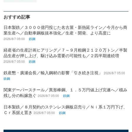
おすすめ記事
日本製鉄／３０００億円投じた名古屋・新熱延ライン／今月から商
業生産へ／自動車鋼板抜本強化／生産・開発、より高度に
2026/8/7 05:00
鉄鋼
経産省の生産計画ヒアリング／７～９月粗鋼２１２０万トン／半製
品生産が押し上げ、駆け込み需要の可能性も／２四半期連続増
2026/8/7 05:00
鉄鋼
鉄産懇・廣瀬会長／輸入鋼材の影響「引き続き注視」
2026/8/7 05:00
鉄鋼
関東デーバースチール／異形棒鋼、１．５万円値上げ完遂へ／積み
残し分の転嫁急ぐ
2026/8/7 05:00
鉄鋼
日本製鉄／８月契約のステンレス鋼板店売り／Ｎｉ系１万円下げ、
Ｃｒ系据え置き
2026/8/7 05:00
鉄鋼