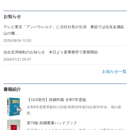
お知らせ
テレビ東京「アンパラレルド」に当社社長が出演 番組では住友金属鉱
山の機...
2026/08/04 12:00
仙台支局移転のお知らせ 本日より新事務所で業務開始
2026/07/21 09:37
お知らせ一覧
書籍紹介
【12/2発売】鉄鋼年鑑 令和7年度版
令和6年度業界動向の詳細 昭和30年創刊以来50年余、他の産
業...
第73版 鉄鋼重量ハンドブック
各品種ともＪＩＳサイズのほか、代表メーカーの製品サイズを