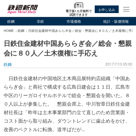
お申し込み
電子版1カ月無料で
試読できます
鉄鋼
非鉄
市場価格
統計・販価情報
HOME
鉄鋼
日鉄住金建材中国あららぎ会／総会・懇親会に８０人／土木復権に手応
日鉄住金建材中国あららぎ会／総会・懇親
会に８０人／土木復権に手応え
鉄鋼
2017/7/13 05:00
日鉄住金建材の中国地区土木商品展特約店組織「中国あ
ららぎ会」と商社で構成する広島日建会は１１日、広島市
中区のリーガロイヤルホテルで総会・懇親会を開いた。８
０人以上が参集した。 懇親会席上、中川智章日鉄住金建
材社長は「昨年は土木事業部門の立て直しのため営業面・
コスト面から取り組み、ダウントレンドに歯止めをかけ、
改善のベクトルに転換。道半ばだが...