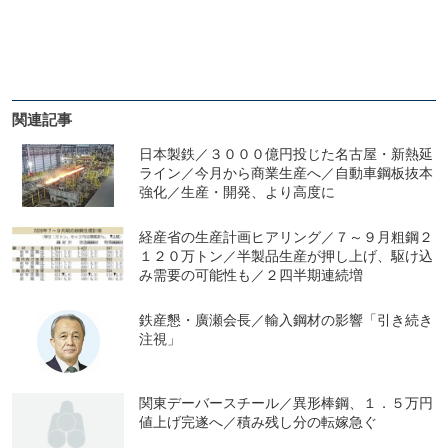
関連記事
日本製鉄／３０００億円投じた名古屋・新熱延
ライン／今月から商業生産へ／自動車鋼板抜本
強化／生産・開発、より高度に
経産省の生産計画ヒアリング／７～９月粗鋼２
１２０万トン／半製品生産が押し上げ、駆け込
み需要の可能性も／２四半期連続増
鉄産懇・廣瀬会長／輸入鋼材の影響「引き続き
注視」
関東デーバースチール／異形棒鋼、１．５万円
値上げ完遂へ／積み残し分の転嫁急ぐ