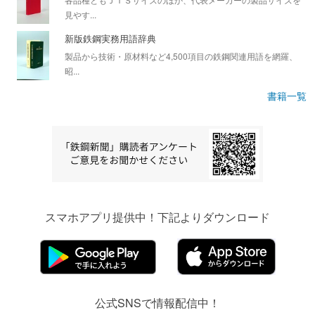
見やす...
新版鉄鋼実務用語辞典
製品から技術・原材料など4,500項目の鉄鋼関連用語を網羅、
昭...
書籍一覧
スマホアプリ提供中！下記よりダウンロード
公式SNSで情報配信中！