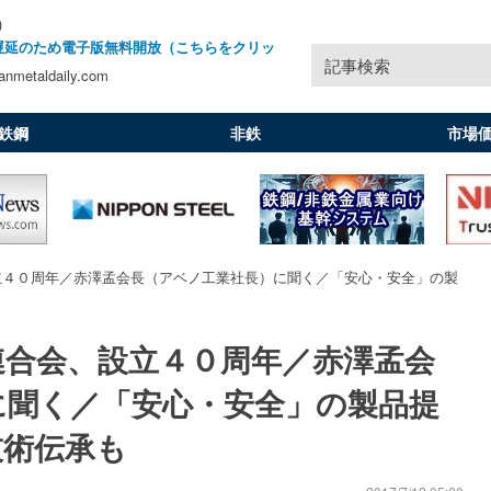
)
遅延のため電子版無料開放（こちらをクリッ
記事検索
nmetaldaily.com
鉄鋼
非鉄
市場
立４０周年／赤澤孟会長（アベノ工業社長）に聞く／「安心・安全」の製
連合会、設立４０周年／赤澤孟会
に聞く／「安心・安全」の製品提
技術伝承も