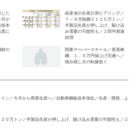
投じた
経産省の生産計画ヒアリング／
今月か
７～９月粗鋼２１２０万トン／
板抜本
半製品生産が押し上げ、駆け込
高度に
み需要の可能性も／２四半期連
続増
鋼材の
関東デーバースチール／異形棒
鋼、１．５万円値上げ完遂へ／
積み残し分の転嫁急ぐ
ライン／今月から商業生産へ／自動車鋼板抜本強化／生産・開発、よ
１２０万トン／半製品生産が押し上げ、駆け込み需要の可能性も／２