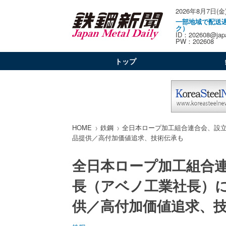
2026年8月7日(金
一部地域で配送
ク）
ID：202608@japa
PW：202608
トップ
HOME
鉄鋼
全日本ロープ加工組合連合会、設
品提供／高付加価値追求、技術伝承も
全日本ロープ加工組合
長（アベノ工業社長）
供／高付加価値追求、