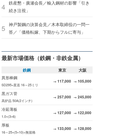
鉄産懇・廣瀬会長／輸入鋼材の影響「引き
続き注視」
神戸製鋼の決算会見／木本取締役の一問一
答／「価格転嫁、下期からフルに寄与」
最新市場価格（鉄鋼・非鉄金属）
鉄鋼
東京
大阪
異形棒鋼
117,000
105,000
→
→
SD295=直送 16～25ミリ
黒ガス管
257,000
245,000
→
→
高炉品 50A(2インチ)
冷延薄板
127,000
122,000
→
→
1.0×(3×6)
厚板
133,000
128,000
→
→
16～25×(5×10)=無規格