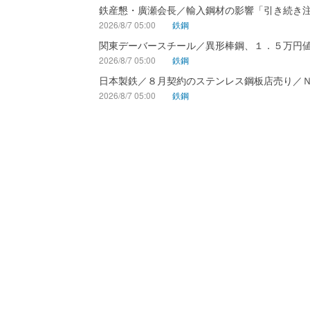
鉄産懇・廣瀬会長／輸入鋼材の影響「引き続き
2026/8/7 05:00
鉄鋼
関東デーバースチール／異形棒鋼、１．５万円
2026/8/7 05:00
鉄鋼
日本製鉄／８月契約のステンレス鋼板店売り／
2026/8/7 05:00
鉄鋼