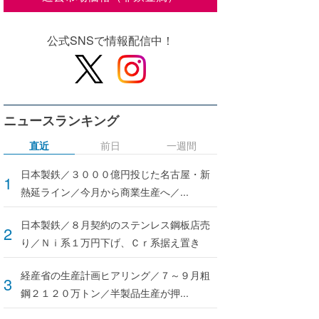
公式SNSで情報配信中！
ニュースランキング
直近
前日
一週間
日本製鉄／３０００億円投じた名古屋・新
熱延ライン／今月から商業生産へ／...
日本製鉄／８月契約のステンレス鋼板店売
り／Ｎｉ系１万円下げ、Ｃｒ系据え置き
経産省の生産計画ヒアリング／７～９月粗
鋼２１２０万トン／半製品生産が押...