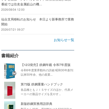
番組では住友金属鉱山の機...
2026/08/04 12:00
仙台支局移転のお知らせ 本日より新事務所で業務
開始
2026/07/21 09:37
お知らせ一覧
書籍紹介
【12/2発売】鉄鋼年鑑 令和7年度版
令和6年度業界動向の詳細 昭和30年創刊
以来50年余、他の産業...
第73版 鉄鋼重量ハンドブック
各品種ともＪＩＳサイズのほか、代表メ
ーカーの製品サイズを見やす...
新版鉄鋼実務用語辞典
製品から技術・原材料など4,500項目の