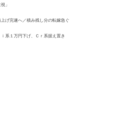
注視」
値上げ完遂へ／積み残し分の転嫁急ぐ
Ｎｉ系１万円下げ、Ｃｒ系据え置き