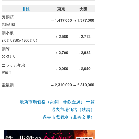
非鉄
東京
大阪
黄銅類
1,437,000
1,377,000
→
→
黄銅削粉
銅小板
2,580
2,712
→
→
2.0ミリ(365×1200ミリ)
銅管
2,760
2,922
→
→
50×5ミリ
ニッケル地金
2,950
2,950
→
→
溶解用
電気銅
2,310,000
2,310,000
→
→
最新市場価格（鉄鋼・非鉄金属） 一覧
過去市場価格（鉄鋼）
過去市場価格（非鉄金属）