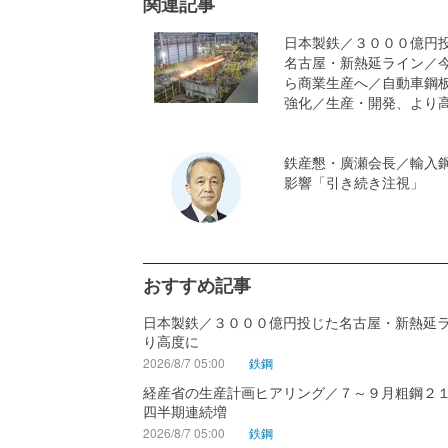
関連記事
日本製鉄／３０００億円
名古屋・新熱延ライン／
ら商業生産へ／自動車鋼
強化／生産・開発、より
鉄産懇・廣瀬会長／輸入
影響「引き続き注視」
おすすめ記事
日本製鉄／３０００億円投じた名古屋・新熱延
り高度に
2026/8/7 05:00
鉄鋼
経産省の生産計画ヒアリング／７～９月粗鋼２
四半期連続増
2026/8/7 05:00
鉄鋼