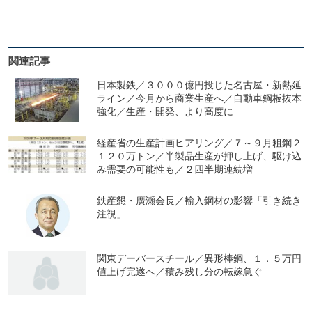
関連記事
日本製鉄／３０００億円投じた名古屋・新熱延
ライン／今月から商業生産へ／自動車鋼板抜本
強化／生産・開発、より高度に
経産省の生産計画ヒアリング／７～９月粗鋼２
１２０万トン／半製品生産が押し上げ、駆け込
み需要の可能性も／２四半期連続増
鉄産懇・廣瀬会長／輸入鋼材の影響「引き続き
注視」
関東デーバースチール／異形棒鋼、１．５万円
値上げ完遂へ／積み残し分の転嫁急ぐ