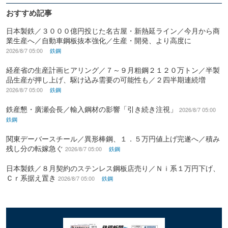
おすすめ記事
日本製鉄／３０００億円投じた名古屋・新熱延ライン／今月から商
業生産へ／自動車鋼板抜本強化／生産・開発、より高度に
2026/8/7 05:00
鉄鋼
経産省の生産計画ヒアリング／７～９月粗鋼２１２０万トン／半製
品生産が押し上げ、駆け込み需要の可能性も／２四半期連続増
2026/8/7 05:00
鉄鋼
鉄産懇・廣瀬会長／輸入鋼材の影響「引き続き注視」
2026/8/7 05:00
鉄鋼
関東デーバースチール／異形棒鋼、１．５万円値上げ完遂へ／積み
残し分の転嫁急ぐ
2026/8/7 05:00
鉄鋼
日本製鉄／８月契約のステンレス鋼板店売り／Ｎｉ系１万円下げ、
Ｃｒ系据え置き
2026/8/7 05:00
鉄鋼