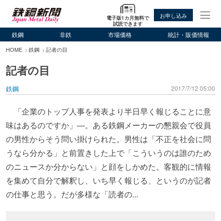
お申し込み
電子版1カ月無料で
試読できます
鉄鋼
非鉄
市場価格
統計・販価情報
HOME
鉄鋼
記者の目
記者の目
鉄鋼
2017/7/12 05:00
「企業のトップ人事を発表より半日早く報じることに意
味はあるのですか」―。ある鉄鋼メーカーの懇親会で役員
の男性からそう問い掛けられた。男性は「不正を社会に問
うなら分かる」と前置きした上で「こういうのは誰のため
のニュースか分からない」と顔をしかめた。客観的に情報
を集めて自分で解釈し、いち早く報じる、というのが記者
の仕事と思う。だが多様な「読者の...