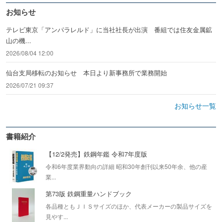
お知らせ
テレビ東京「アンパラレルド」に当社社長が出演 番組では住友金属鉱
山の機...
2026/08/04 12:00
仙台支局移転のお知らせ 本日より新事務所で業務開始
2026/07/21 09:37
お知らせ一覧
書籍紹介
【12/2発売】鉄鋼年鑑 令和7年度版
令和6年度業界動向の詳細 昭和30年創刊以来50年余、他の産
業...
第73版 鉄鋼重量ハンドブック
各品種ともＪＩＳサイズのほか、代表メーカーの製品サイズを
見やす...