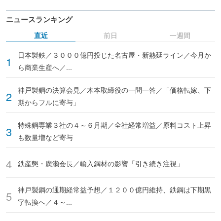
ニュースランキング
直近
前日
一週間
日本製鉄／３０００億円投じた名古屋・新熱延ライン／今月か
ら商業生産へ／...
神戸製鋼の決算会見／木本取締役の一問一答／「価格転嫁、下
期からフルに寄与」
特殊鋼専業３社の４～６月期／全社経常増益／原料コスト上昇
も数量増など寄与
鉄産懇・廣瀬会長／輸入鋼材の影響「引き続き注視」
神戸製鋼の通期経常益予想／１２００億円維持、鉄鋼は下期黒
字転換へ／４～...