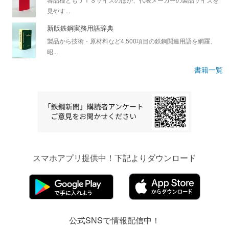
見やす...
新版鉄鋼実務用語辞典
製品から技術・原材料など4,500項目の鉄鋼関連用語を網羅、
昭...
書籍一覧
スマホアプリ提供中！下記よりダウンロード
公式SNSで情報配信中！