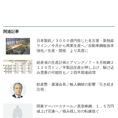
関連記事
日本製鉄／３０００億円投じた名古屋・新熱延
ライン／今月から商業生産へ／自動車鋼板抜本
強化／生産・開発、より高度に
経産省の生産計画ヒアリング／７～９月粗鋼２
１２０万トン／半製品生産が押し上げ、駆け込
み需要の可能性も／２四半期連続増
鉄産懇・廣瀬会長／輸入鋼材の影響「引き続き
注視」
関東デーバースチール／異形棒鋼、１．５万円
値上げ完遂へ／積み残し分の転嫁急ぐ