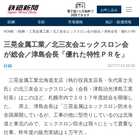
お申し込み
電子版1カ月無料で
試読できます
鉄鋼
非鉄
市場価格
統計・販価情報
HOME
鉄鋼
三晃金属工業／北三友会エックスロン会が総会／津島会長「優れた特性
三晃金属工業／北三友会エックスロン会
が総会／津島会長「優れた特性ＰＲを」
鉄鋼
2017/7/10 05:00
三晃金属工業北海道支店（執行役員支店長・矢代富士夫
氏）の北三友会エックスロン会（会長・津島治光津島工業
社長）はこのほど、札幌市内で２０１７年度総会を開催し
た。 席上、津島会長は「三晃金属はエックスロン防水を
全国展開しているが、工事の他に型売りしているのは北海
道と東北のみで、エックスロン防水は我々にとって貴重な
仕事。昨年度の販売実績は１万平方...