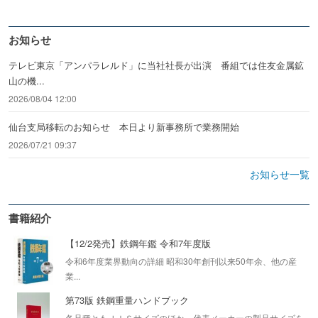
お知らせ
テレビ東京「アンパラレルド」に当社社長が出演 番組では住友金属鉱
山の機...
2026/08/04 12:00
仙台支局移転のお知らせ 本日より新事務所で業務開始
2026/07/21 09:37
お知らせ一覧
書籍紹介
【12/2発売】鉄鋼年鑑 令和7年度版
令和6年度業界動向の詳細 昭和30年創刊以来50年余、他の産
業...
第73版 鉄鋼重量ハンドブック
各品種ともＪＩＳサイズのほか、代表メーカーの製品サイズを