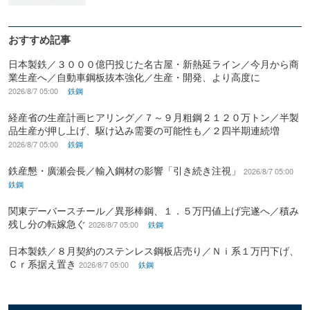
おすすめ記事
日本製鉄／３０００億円投じた名古屋・新熱延ライン／今月から商
業生産へ／自動車鋼板抜本強化／生産・開発、より高度に
2026/8/7 05:00
鉄鋼
経産省の生産計画ヒアリング／７～９月粗鋼２１２０万トン／半製
品生産が押し上げ、駆け込み需要の可能性も／２四半期連続増
2026/8/7 05:00
鉄鋼
鉄産懇・廣瀬会長／輸入鋼材の影響「引き続き注視」
2026/8/7 05:00
鉄鋼
関東デーバースチール／異形棒鋼、１．５万円値上げ完遂へ／積み
残し分の転嫁急ぐ
2026/8/7 05:00
鉄鋼
日本製鉄／８月契約のステンレス鋼板店売り／Ｎｉ系１万円下げ、
Ｃｒ系据え置き
2026/8/7 05:00
鉄鋼