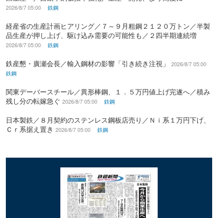
2026/8/7 05:00
鉄鋼
経産省の生産計画ヒアリング／７～９月粗鋼２１２０万トン／半製
品生産が押し上げ、駆け込み需要の可能性も／２四半期連続増
2026/8/7 05:00
鉄鋼
鉄産懇・廣瀬会長／輸入鋼材の影響「引き続き注視」
2026/8/7 05:00
鉄鋼
関東デーバースチール／異形棒鋼、１．５万円値上げ完遂へ／積み
残し分の転嫁急ぐ
2026/8/7 05:00
鉄鋼
日本製鉄／８月契約のステンレス鋼板店売り／Ｎｉ系１万円下げ、
Ｃｒ系据え置き
2026/8/7 05:00
鉄鋼