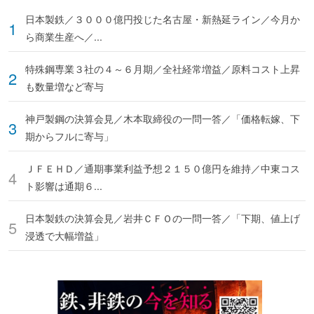
日本製鉄／３０００億円投じた名古屋・新熱延ライン／今月か
ら商業生産へ／...
特殊鋼専業３社の４～６月期／全社経常増益／原料コスト上昇
も数量増など寄与
神戸製鋼の決算会見／木本取締役の一問一答／「価格転嫁、下
期からフルに寄与」
ＪＦＥＨＤ／通期事業利益予想２１５０億円を維持／中東コス
ト影響は通期６...
日本製鉄の決算会見／岩井ＣＦＯの一問一答／「下期、値上げ
浸透で大幅増益」