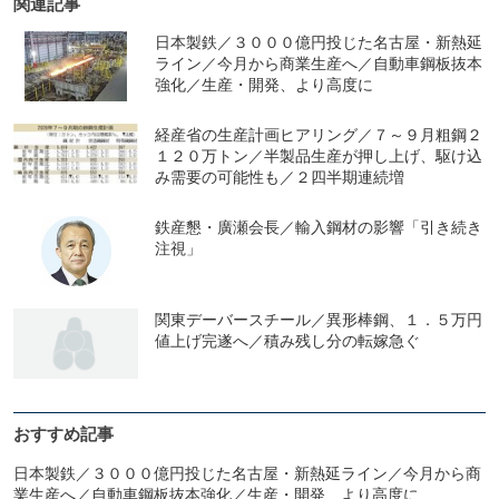
関連記事
日本製鉄／３０００億円投じた名古屋・新熱延
ライン／今月から商業生産へ／自動車鋼板抜本
強化／生産・開発、より高度に
経産省の生産計画ヒアリング／７～９月粗鋼２
１２０万トン／半製品生産が押し上げ、駆け込
み需要の可能性も／２四半期連続増
鉄産懇・廣瀬会長／輸入鋼材の影響「引き続き
注視」
関東デーバースチール／異形棒鋼、１．５万円
値上げ完遂へ／積み残し分の転嫁急ぐ
おすすめ記事
日本製鉄／３０００億円投じた名古屋・新熱延ライン／今月から商
業生産へ／自動車鋼板抜本強化／生産・開発、より高度に