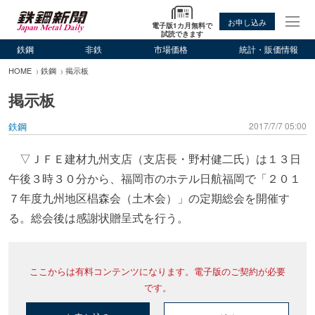
お申し込み
電子版1カ月無料で
試読できます
鉄鋼
非鉄
市場価格
統計・販価情報
HOME
鉄鋼
掲示板
掲示板
鉄鋼
2017/7/7 05:00
▽ＪＦＥ建材九州支店（支店長・野村健二氏）は１３日
午後３時３０分から、福岡市のホテル日航福岡で「２０１
７年度九州地区椙森会（土木会）」の定期総会を開催す
る。総会後は感謝状贈呈式を行う。
ここからは有料コンテンツになります。電子版のご契約が必要
です。