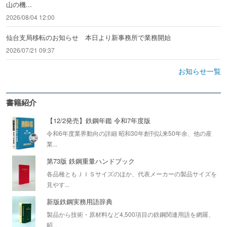
山の機...
2026/08/04 12:00
仙台支局移転のお知らせ 本日より新事務所で業務開始
2026/07/21 09:37
お知らせ一覧
書籍紹介
【12/2発売】鉄鋼年鑑 令和7年度版
令和6年度業界動向の詳細 昭和30年創刊以来50年余、他の産
業...
第73版 鉄鋼重量ハンドブック
各品種ともＪＩＳサイズのほか、代表メーカーの製品サイズを
見やす...
新版鉄鋼実務用語辞典
製品から技術・原材料など4,500項目の鉄鋼関連用語を網羅、
昭...