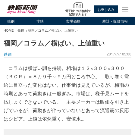
お申し込み
電子版1カ月無料で
試読できます
鉄鋼
非鉄
市場価格
統計・販価情報
HOME
鉄鋼
福岡／コラム／横ばい、上値重い
福岡／コラム／横ばい、上値重い
鉄鋼
2017/7/7 05:00
コラムは横ばい調を持続。相場は１２×３００×３００
（ＢＣＲ）＝８万９千～９万円どころ中心。 取り巻く需
給に目立った変化はない。仕事量は見えているが、梅雨の
時期とあって荷動きは一服ぎみ。市場は、様子見ムードを
払しょくできないでいる。 主要メーカーは販価を引き上
げているが、荷動きが伴っていないとあって流通筋の反応
はシビア。上値は依然重く、安値水...