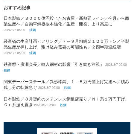
おすすめ記事
日本製鉄／３０００億円投じた名古屋・新熱延ライン／今月から商
業生産へ／自動車鋼板抜本強化／生産・開発、より高度に
2026/8/7 05:00
鉄鋼
経産省の生産計画ヒアリング／７～９月粗鋼２１２０万トン／半製
品生産が押し上げ、駆け込み需要の可能性も／２四半期連続増
2026/8/7 05:00
鉄鋼
鉄産懇・廣瀬会長／輸入鋼材の影響「引き続き注視」
2026/8/7 05:00
鉄鋼
関東デーバースチール／異形棒鋼、１．５万円値上げ完遂へ／積み
残し分の転嫁急ぐ
2026/8/7 05:00
鉄鋼
日本製鉄／８月契約のステンレス鋼板店売り／Ｎｉ系１万円下げ、
Ｃｒ系据え置き
2026/8/7 05:00
鉄鋼