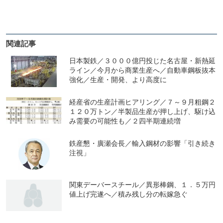
関連記事
日本製鉄／３０００億円投じた名古屋・新熱延
ライン／今月から商業生産へ／自動車鋼板抜本
強化／生産・開発、より高度に
経産省の生産計画ヒアリング／７～９月粗鋼２
１２０万トン／半製品生産が押し上げ、駆け込
み需要の可能性も／２四半期連続増
鉄産懇・廣瀬会長／輸入鋼材の影響「引き続き
注視」
関東デーバースチール／異形棒鋼、１．５万円
値上げ完遂へ／積み残し分の転嫁急ぐ