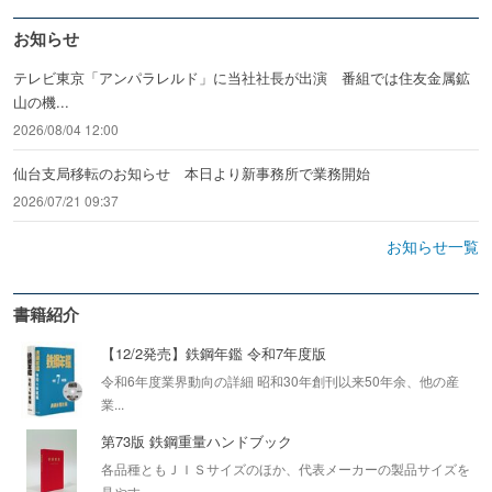
お知らせ
テレビ東京「アンパラレルド」に当社社長が出演 番組では住友金属鉱
山の機...
2026/08/04 12:00
仙台支局移転のお知らせ 本日より新事務所で業務開始
2026/07/21 09:37
お知らせ一覧
書籍紹介
【12/2発売】鉄鋼年鑑 令和7年度版
令和6年度業界動向の詳細 昭和30年創刊以来50年余、他の産
業...
第73版 鉄鋼重量ハンドブック
各品種ともＪＩＳサイズのほか、代表メーカーの製品サイズを
見やす...