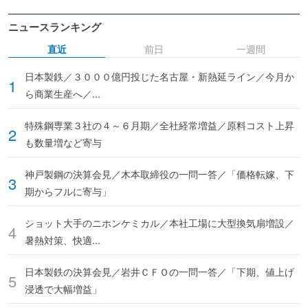
ニュースランキング
直近
前日
一週間
日本製鉄／３０００億円投じた名古屋・新熱延ライン／今月か
ら商業生産へ／...
特殊鋼専業３社の４～６月期／全社経常増益／原料コスト上昇
も数量増など寄与
神戸製鋼の決算会見／木本取締役の一問一答／「価格転嫁、下
期からフルに寄与」
ショット大手のニホンケミカル／本社工場に大型換気扇増設／
暑熱対策、快適...
日本製鉄の決算会見／岩井ＣＦＯの一問一答／「下期、値上げ
浸透で大幅増益」