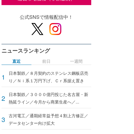
公式SNSで情報配信中！
ニュースランキング
直近
前日
一週間
日本製鉄／８月契約のステンレス鋼板店売
り／Ｎｉ系１万円下げ、Ｃｒ系据え置き
日本製鉄／３０００億円投じた名古屋・新
熱延ライン／今月から商業生産へ／...
古河電工／通期経常益予想４割上方修正／
データセンター向け拡大