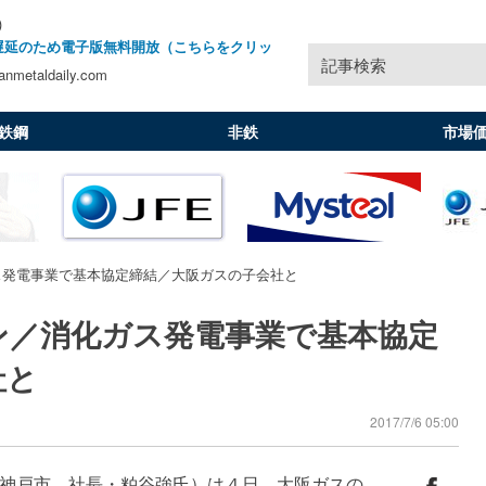
)
遅延のため電子版無料開放（こちらをクリッ
記事検索
nmetaldaily.com
鉄鋼
非鉄
市場
ス発電事業で基本協定締結／大阪ガスの子会社と
ン／消化ガス発電事業で基本協定
社と
2017/7/6 05:00
神戸市、社長・粕谷強氏）は４日、大阪ガスの