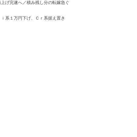
値上げ完遂へ／積み残し分の転嫁急ぐ
Ｎｉ系１万円下げ、Ｃｒ系据え置き