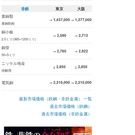
非鉄
東京
大阪
黄銅類
1,437,000
1,377,000
→
→
黄銅削粉
銅小板
2,580
2,712
→
→
2.0ミリ(365×1200ミリ)
銅管
2,760
2,922
→
→
50×5ミリ
ニッケル地金
2,850
2,850
↓
↓
溶解用
電気銅
2,310,000
2,310,000
→
→
最新市場価格（鉄鋼・非鉄金属） 一覧
過去市場価格（鉄鋼）
過去市場価格（非鉄金属）