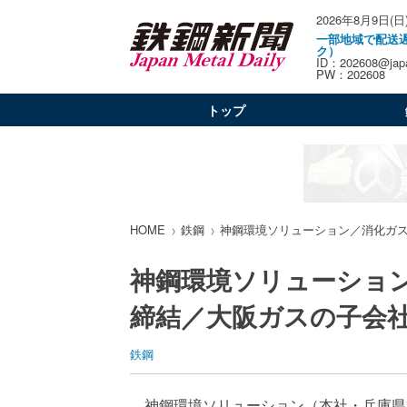
2026年8月9日(日
一部地域で配送
ク）
ID：202608@japa
PW：202608
トップ
HOME
鉄鋼
神鋼環境ソリューション／消化ガ
神鋼環境ソリューショ
締結／大阪ガスの子会
鉄鋼
神鋼環境ソリューション（本社・兵庫県