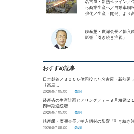
名古屋・新熱延ライン／
ら商業生産へ／自動車鋼
強化／生産・開発、より
鉄産懇・廣瀬会長／輸入
影響「引き続き注視」
おすすめ記事
日本製鉄／３０００億円投じた名古屋・新熱延
り高度に
2026/8/7 05:00
鉄鋼
経産省の生産計画ヒアリング／７～９月粗鋼２
四半期連続増
2026/8/7 05:00
鉄鋼
鉄産懇・廣瀬会長／輸入鋼材の影響「引き続き
2026/8/7 05:00
鉄鋼