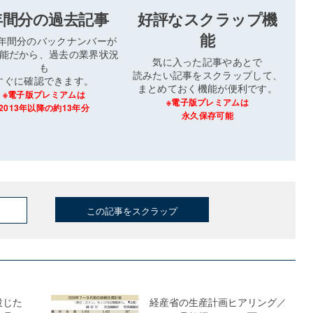
年間分の過去記事
好評なスクラップ機
能
3年間分のバックナンバーが
能だから、過去の業界状況
気に入った記事やあとで
も
読みたい記事をスクラップして、
すぐに確認できます。
まとめておく機能が便利です。
※電子版プレミアムは
※電子版プレミアムは
2013年以降の約13年分
永久保存可能
この記事をスクラップ
投じた
経産省の生産計画ヒアリング／