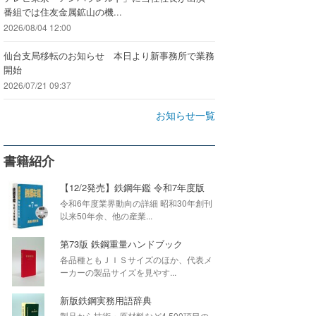
番組では住友金属鉱山の機...
2026/08/04 12:00
仙台支局移転のお知らせ 本日より新事務所で業務
開始
2026/07/21 09:37
お知らせ一覧
書籍紹介
【12/2発売】鉄鋼年鑑 令和7年度版
令和6年度業界動向の詳細 昭和30年創刊
以来50年余、他の産業...
第73版 鉄鋼重量ハンドブック
各品種ともＪＩＳサイズのほか、代表メ
ーカーの製品サイズを見やす...
新版鉄鋼実務用語辞典
製品から技術・原材料など4,500項目の