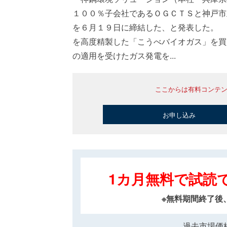
１００％子会社であるＯＧＣＴＳと神戸市
を６月１９日に締結した、と発表した。 
を高度精製した「こうべバイオガス」を買
の適用を受けたガス発電を...
ここからは有料コンテ
お申し込み
1カ月無料で試読
※無料期間終了後
過去市場価