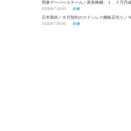
関東デーバースチール／異形棒鋼、１．５万円
2026/8/7 05:00
鉄鋼
日本製鉄／８月契約のステンレス鋼板店売り／
2026/8/7 05:00
鉄鋼