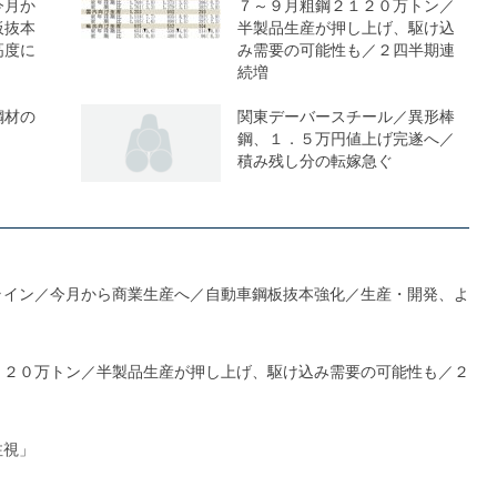
今月か
７～９月粗鋼２１２０万トン／
板抜本
半製品生産が押し上げ、駆け込
高度に
み需要の可能性も／２四半期連
続増
鋼材の
関東デーバースチール／異形棒
鋼、１．５万円値上げ完遂へ／
積み残し分の転嫁急ぐ
ライン／今月から商業生産へ／自動車鋼板抜本強化／生産・開発、よ
１２０万トン／半製品生産が押し上げ、駆け込み需要の可能性も／２
注視」