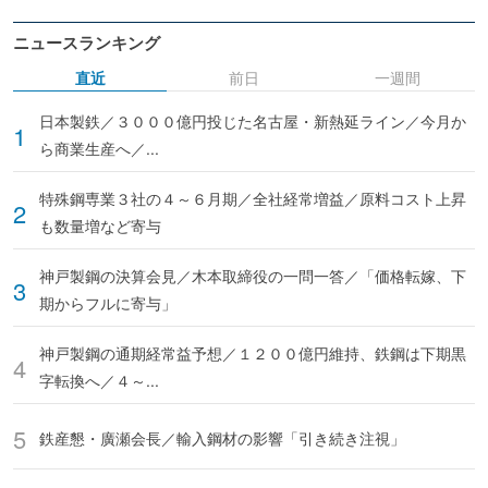
ニュースランキング
直近
前日
一週間
日本製鉄／３０００億円投じた名古屋・新熱延ライン／今月か
ら商業生産へ／...
特殊鋼専業３社の４～６月期／全社経常増益／原料コスト上昇
も数量増など寄与
神戸製鋼の決算会見／木本取締役の一問一答／「価格転嫁、下
期からフルに寄与」
神戸製鋼の通期経常益予想／１２００億円維持、鉄鋼は下期黒
字転換へ／４～...
鉄産懇・廣瀬会長／輸入鋼材の影響「引き続き注視」