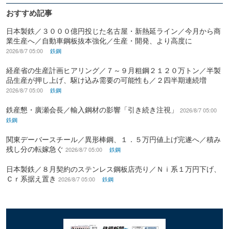
おすすめ記事
日本製鉄／３０００億円投じた名古屋・新熱延ライン／今月から商
業生産へ／自動車鋼板抜本強化／生産・開発、より高度に
2026/8/7 05:00
鉄鋼
経産省の生産計画ヒアリング／７～９月粗鋼２１２０万トン／半製
品生産が押し上げ、駆け込み需要の可能性も／２四半期連続増
2026/8/7 05:00
鉄鋼
鉄産懇・廣瀬会長／輸入鋼材の影響「引き続き注視」
2026/8/7 05:00
鉄鋼
関東デーバースチール／異形棒鋼、１．５万円値上げ完遂へ／積み
残し分の転嫁急ぐ
2026/8/7 05:00
鉄鋼
日本製鉄／８月契約のステンレス鋼板店売り／Ｎｉ系１万円下げ、
Ｃｒ系据え置き
2026/8/7 05:00
鉄鋼