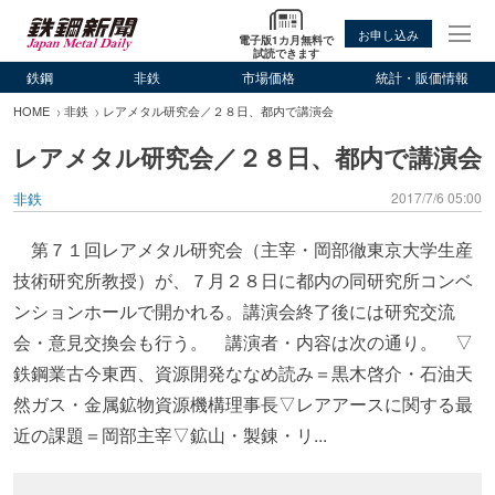
お申し込み
電子版1カ月無料で
試読できます
鉄鋼
非鉄
市場価格
統計・販価情報
HOME
非鉄
レアメタル研究会／２８日、都内で講演会
レアメタル研究会／２８日、都内で講演会
非鉄
2017/7/6 05:00
第７１回レアメタル研究会（主宰・岡部徹東京大学生産
技術研究所教授）が、７月２８日に都内の同研究所コンベ
ンションホールで開かれる。講演会終了後には研究交流
会・意見交換会も行う。 講演者・内容は次の通り。 ▽
鉄鋼業古今東西、資源開発ななめ読み＝黒木啓介・石油天
然ガス・金属鉱物資源機構理事長▽レアアースに関する最
近の課題＝岡部主宰▽鉱山・製錬・リ...