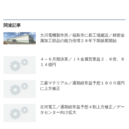
関連記事
大川電機製作所／福島市に新工場建設／精密金
属加工部品の能力倍増２８年下期操業開始
４～６月期決算／ＪＸ金属営業益２．８倍、８
１４億円
三菱マテリアル／通期経常益予想１８００億円
に上方修正
古河電工／通期経常益予想４割上方修正／デー
タセンター向け拡大