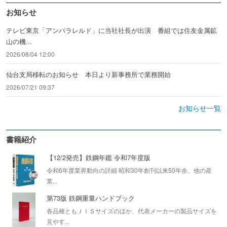
お知らせ
テレビ東京「アンパラレルド」に当社社長が出演 番組では住友金属鉱
山の機...
2026/08/04 12:00
仙台支局移転のお知らせ 本日より新事務所で業務開始
2026/07/21 09:37
お知らせ一覧
書籍紹介
【12/2発売】鉄鋼年鑑 令和7年度版
令和6年度業界動向の詳細 昭和30年創刊以来50年余、他の産
業...
第73版 鉄鋼重量ハンドブック
各品種ともＪＩＳサイズのほか、代表メーカーの製品サイズを
見やす...