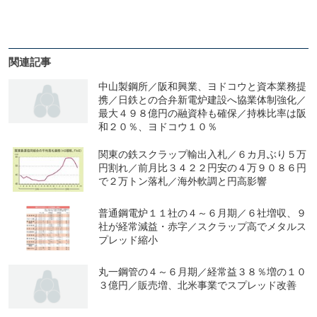
関連記事
中山製鋼所／阪和興業、ヨドコウと資本業務提
携／日鉄との合弁新電炉建設へ協業体制強化／
最大４９８億円の融資枠も確保／持株比率は阪
和２０％、ヨドコウ１０％
関東の鉄スクラップ輸出入札／６カ月ぶり５万
円割れ／前月比３４２２円安の４万９０８６円
で２万トン落札／海外軟調と円高影響
普通鋼電炉１１社の４～６月期／６社増収、９
社が経常減益・赤字／スクラップ高でメタルス
プレッド縮小
丸一鋼管の４～６月期／経常益３８％増の１０
３億円／販売増、北米事業でスプレッド改善