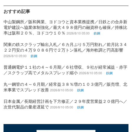
おすすめ記事
中山製鋼所／阪和興業、ヨドコウと資本業務提携／日鉄との合弁新
電炉建設へ協業体制強化／最大４９８億円の融資枠も確保／持株比
率は阪和２０％、ヨドコウ１０％
2026/8/10 05:00
鉄鋼
関東の鉄スクラップ輸出入札／６カ月ぶり５万円割れ／前月比３４
２２円安の４万９０８６円で２万トン落札／海外軟調と円高影響
2026/8/10 05:00
鉄鋼
普通鋼電炉１１社の４～６月期／６社増収、９社が経常減益・赤字
／スクラップ高でメタルスプレッド縮小
2026/8/10 05:00
鉄鋼
丸一鋼管の４～６月期／経常益３８％増の１０３億円／販売増、北
米事業でスプレッド改善
2026/8/10 05:00
鉄鋼
日本金属／長期経営計画を下方修正／２９年度営業益２０億円へ／
次世代製品の量産遅延で
2026/8/10 05:00
鉄鋼