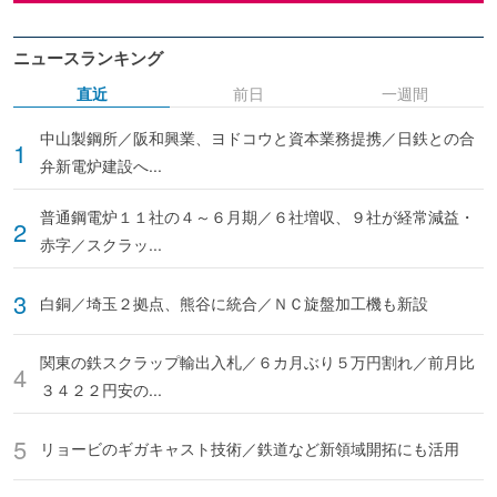
ニュースランキング
直近
前日
一週間
中山製鋼所／阪和興業、ヨドコウと資本業務提携／日鉄との合
弁新電炉建設へ...
普通鋼電炉１１社の４～６月期／６社増収、９社が経常減益・
赤字／スクラッ...
白銅／埼玉２拠点、熊谷に統合／ＮＣ旋盤加工機も新設
関東の鉄スクラップ輸出入札／６カ月ぶり５万円割れ／前月比
３４２２円安の...
リョービのギガキャスト技術／鉄道など新領域開拓にも活用