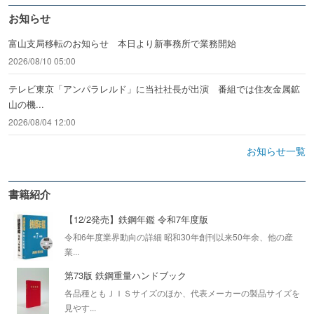
お知らせ
富山支局移転のお知らせ 本日より新事務所で業務開始
2026/08/10 05:00
テレビ東京「アンパラレルド」に当社社長が出演 番組では住友金属鉱
山の機...
2026/08/04 12:00
お知らせ一覧
書籍紹介
【12/2発売】鉄鋼年鑑 令和7年度版
令和6年度業界動向の詳細 昭和30年創刊以来50年余、他の産
業...
第73版 鉄鋼重量ハンドブック
各品種ともＪＩＳサイズのほか、代表メーカーの製品サイズを
見やす...