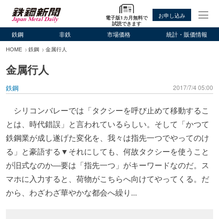
お申し込み
電子版1カ月無料で
試読できます
鉄鋼
非鉄
市場価格
統計・販価情報
HOME
鉄鋼
金属行人
金属行人
鉄鋼
2017/7/4 05:00
シリコンバレーでは「タクシーを呼び止めて移動するこ
とは、時代錯誤」と言われているらしい。そして「かつて
鉄鋼業が成し遂げた変化を、我々は指先一つでやってのけ
る」と豪語する▼それにしても、何故タクシーを使うこと
が旧式なのか―要は「指先一つ」がキーワードなのだ。ス
マホに入力すると、荷物がこちらへ向けてやってくる。だ
から、わざわざ華やかな都会へ繰り...