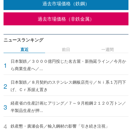
過去市場価格（鉄鋼）
過去市場価格（非鉄金属）
ニュースランキング
直近
前日
一週間
日本製鉄／３０００億円投じた名古屋・新熱延ライン／今月か
ら商業生産へ／...
日本製鉄／８月契約のステンレス鋼板店売り／Ｎｉ系１万円下
げ、Ｃｒ系据え置き
経産省の生産計画ヒアリング／７～９月粗鋼２１２０万トン／
半製品生産が押...
鉄産懇・廣瀬会長／輸入鋼材の影響「引き続き注視」