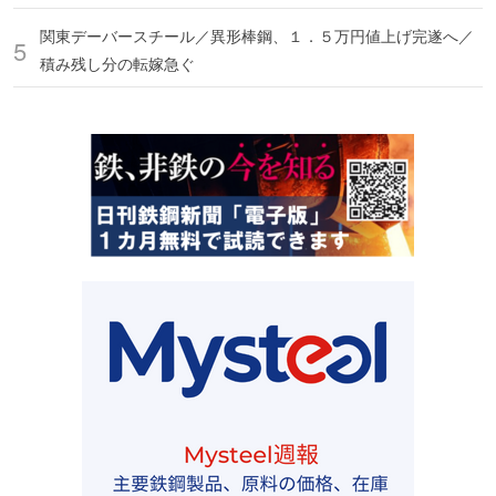
関東デーバースチール／異形棒鋼、１．５万円値上げ完遂へ／
積み残し分の転嫁急ぐ