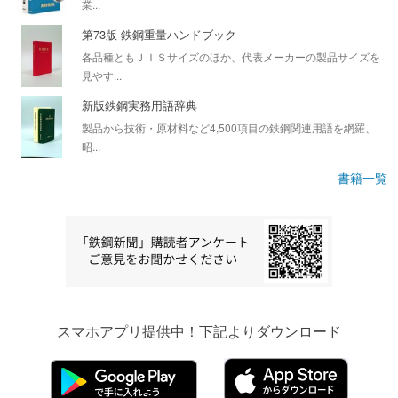
業...
第73版 鉄鋼重量ハンドブック
各品種ともＪＩＳサイズのほか、代表メーカーの製品サイズを
見やす...
新版鉄鋼実務用語辞典
製品から技術・原材料など4,500項目の鉄鋼関連用語を網羅、
昭...
書籍一覧
スマホアプリ提供中！下記よりダウンロード