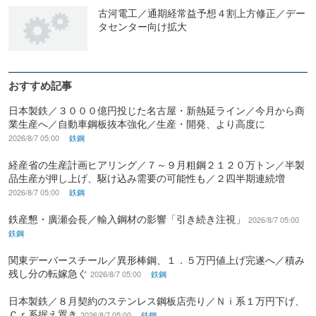
古河電工／通期経常益予想４割上方修正／デー
タセンター向け拡大
おすすめ記事
日本製鉄／３０００億円投じた名古屋・新熱延ライン／今月から商
業生産へ／自動車鋼板抜本強化／生産・開発、より高度に
2026/8/7 05:00
鉄鋼
経産省の生産計画ヒアリング／７～９月粗鋼２１２０万トン／半製
品生産が押し上げ、駆け込み需要の可能性も／２四半期連続増
2026/8/7 05:00
鉄鋼
鉄産懇・廣瀬会長／輸入鋼材の影響「引き続き注視」
2026/8/7 05:00
鉄鋼
関東デーバースチール／異形棒鋼、１．５万円値上げ完遂へ／積み
残し分の転嫁急ぐ
2026/8/7 05:00
鉄鋼
日本製鉄／８月契約のステンレス鋼板店売り／Ｎｉ系１万円下げ、
Ｃｒ系据え置き
2026/8/7 05:00
鉄鋼