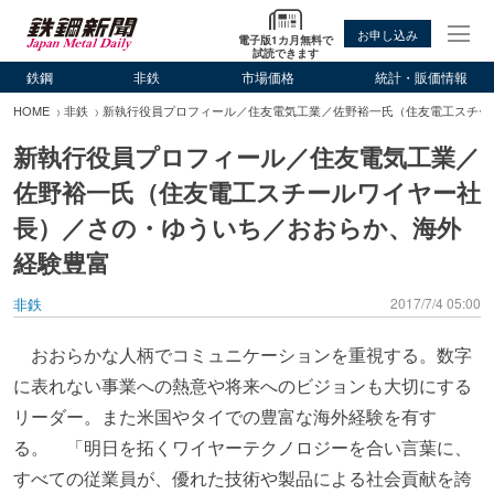
お申し込み
電子版1カ月無料で
試読できます
鉄鋼
非鉄
市場価格
統計・販価情報
HOME
非鉄
新執行役員プロフィール／住友電気工業／佐野裕一氏（住友電工スチー
新執行役員プロフィール／住友電気工業／
佐野裕一氏（住友電工スチールワイヤー社
長）／さの・ゆういち／おおらか、海外
経験豊富
非鉄
2017/7/4 05:00
おおらかな人柄でコミュニケーションを重視する。数字
に表れない事業への熱意や将来へのビジョンも大切にする
リーダー。また米国やタイでの豊富な海外経験を有す
る。 「明日を拓くワイヤーテクノロジーを合い言葉に、
すべての従業員が、優れた技術や製品による社会貢献を誇