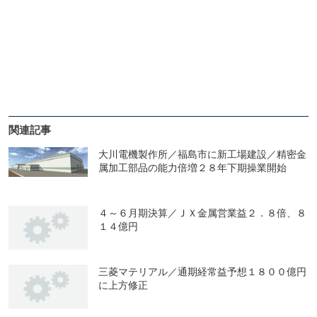
関連記事
大川電機製作所／福島市に新工場建設／精密金
属加工部品の能力倍増２８年下期操業開始
４～６月期決算／ＪＸ金属営業益２．８倍、８
１４億円
三菱マテリアル／通期経常益予想１８００億円
に上方修正