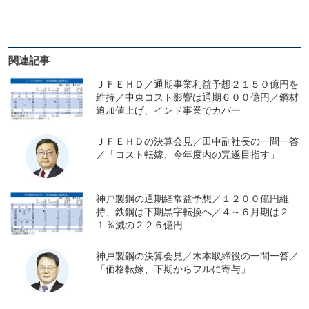
関連記事
ＪＦＥＨＤ／通期事業利益予想２１５０億円を
維持／中東コスト影響は通期６００億円／鋼材
追加値上げ、インド事業でカバー
ＪＦＥＨＤの決算会見／田中副社長の一問一答
／「コスト転嫁、今年度内の完遂目指す」
神戸製鋼の通期経常益予想／１２００億円維
持、鉄鋼は下期黒字転換へ／４～６月期は２
１％減の２２６億円
神戸製鋼の決算会見／木本取締役の一問一答／
「価格転嫁、下期からフルに寄与」