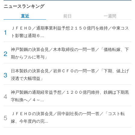
ニュースランキング
直近
前日
一週間
ＪＦＥＨＤ／通期事業利益予想２１５０億円を維持／中東コス
ト影響は通期６...
神戸製鋼の決算会見／木本取締役の一問一答／「価格転嫁、下
期からフルに寄与」
日本製鉄の決算会見／岩井ＣＦＯの一問一答／「下期、値上げ
浸透で大幅増益」
神戸製鋼の通期経常益予想／１２００億円維持、鉄鋼は下期黒
字転換へ／４～...
ＪＦＥＨＤの決算会見／田中副社長の一問一答／「コスト転
嫁、今年度内の完...