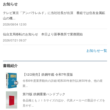
お知らせ
テレビ東京「アンパラレルド」に当社社長が出演 番組では住友金属鉱
山の機...
2026/08/04 12:00
仙台支局移転のお知らせ 本日より新事務所で業務開始
2026/07/21 09:37
お知らせ一覧
書籍紹介
【12/2発売】鉄鋼年鑑 令和7年度版
令和6年度業界動向の詳細 昭和30年創刊以来50年余、他の産
業...
第73版 鉄鋼重量ハンドブック
各品種ともＪＩＳサイズのほか、代表メーカーの製品サイズを
見やす...