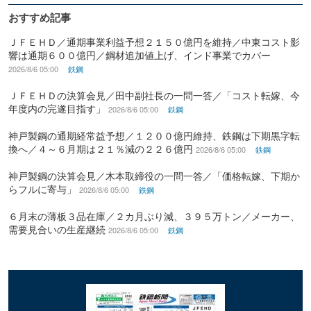
おすすめ記事
ＪＦＥＨＤ／通期事業利益予想２１５０億円を維持／中東コスト影
響は通期６００億円／鋼材追加値上げ、インド事業でカバー
2026/8/6 05:00
鉄鋼
ＪＦＥＨＤの決算会見／田中副社長の一問一答／「コスト転嫁、今
年度内の完遂目指す」
2026/8/6 05:00
鉄鋼
神戸製鋼の通期経常益予想／１２００億円維持、鉄鋼は下期黒字転
換へ／４～６月期は２１％減の２２６億円
2026/8/6 05:00
鉄鋼
神戸製鋼の決算会見／木本取締役の一問一答／「価格転嫁、下期か
らフルに寄与」
2026/8/6 05:00
鉄鋼
６月末の薄板３品在庫／２カ月ぶり減、３９５万トン／メーカー、
需要見合いの生産継続
2026/8/6 05:00
鉄鋼