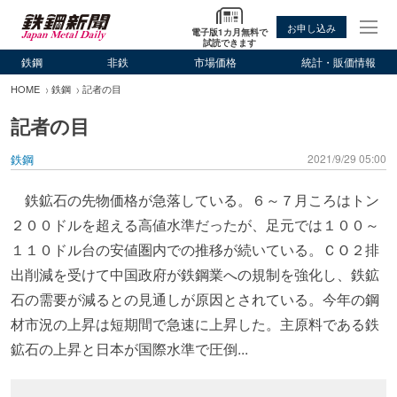
お申し込み
電子版1カ月無料で
試読できます
鉄鋼
非鉄
市場価格
統計・販価情報
HOME
鉄鋼
記者の目
記者の目
鉄鋼
2021/9/29 05:00
鉄鉱石の先物価格が急落している。６～７月ころはトン
２００ドルを超える高値水準だったが、足元では１００～
１１０ドル台の安値圏内での推移が続いている。ＣＯ２排
出削減を受けて中国政府が鉄鋼業への規制を強化し、鉄鉱
石の需要が減るとの見通しが原因とされている。今年の鋼
材市況の上昇は短期間で急速に上昇した。主原料である鉄
鉱石の上昇と日本が国際水準で圧倒...