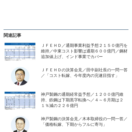
関連記事
ＪＦＥＨＤ／通期事業利益予想２１５０億円を
維持／中東コスト影響は通期６００億円／鋼材
追加値上げ、インド事業でカバー
ＪＦＥＨＤの決算会見／田中副社長の一問一答
／「コスト転嫁、今年度内の完遂目指す」
神戸製鋼の通期経常益予想／１２００億円維
持、鉄鋼は下期黒字転換へ／４～６月期は２
１％減の２２６億円
神戸製鋼の決算会見／木本取締役の一問一答／
「価格転嫁、下期からフルに寄与」