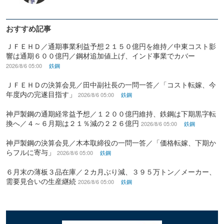
おすすめ記事
ＪＦＥＨＤ／通期事業利益予想２１５０億円を維持／中東コスト影
響は通期６００億円／鋼材追加値上げ、インド事業でカバー
2026/8/6 05:00
鉄鋼
ＪＦＥＨＤの決算会見／田中副社長の一問一答／「コスト転嫁、今
年度内の完遂目指す」
2026/8/6 05:00
鉄鋼
神戸製鋼の通期経常益予想／１２００億円維持、鉄鋼は下期黒字転
換へ／４～６月期は２１％減の２２６億円
2026/8/6 05:00
鉄鋼
神戸製鋼の決算会見／木本取締役の一問一答／「価格転嫁、下期か
らフルに寄与」
2026/8/6 05:00
鉄鋼
６月末の薄板３品在庫／２カ月ぶり減、３９５万トン／メーカー、
需要見合いの生産継続
2026/8/6 05:00
鉄鋼