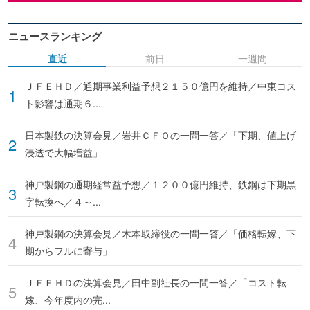
ニュースランキング
直近
前日
一週間
ＪＦＥＨＤ／通期事業利益予想２１５０億円を維持／中東コス
ト影響は通期６...
日本製鉄の決算会見／岩井ＣＦＯの一問一答／「下期、値上げ
浸透で大幅増益」
神戸製鋼の通期経常益予想／１２００億円維持、鉄鋼は下期黒
字転換へ／４～...
神戸製鋼の決算会見／木本取締役の一問一答／「価格転嫁、下
期からフルに寄与」
ＪＦＥＨＤの決算会見／田中副社長の一問一答／「コスト転
嫁、今年度内の完...