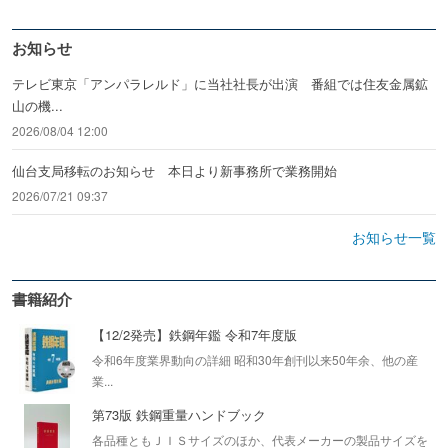
お知らせ
テレビ東京「アンパラレルド」に当社社長が出演 番組では住友金属鉱
山の機...
2026/08/04 12:00
仙台支局移転のお知らせ 本日より新事務所で業務開始
2026/07/21 09:37
お知らせ一覧
書籍紹介
【12/2発売】鉄鋼年鑑 令和7年度版
令和6年度業界動向の詳細 昭和30年創刊以来50年余、他の産
業...
第73版 鉄鋼重量ハンドブック
各品種ともＪＩＳサイズのほか、代表メーカーの製品サイズを