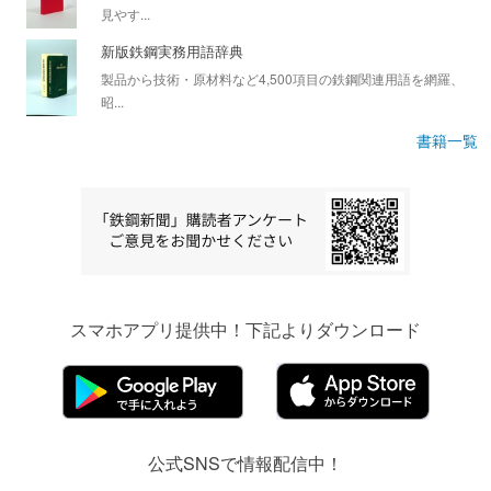
見やす...
新版鉄鋼実務用語辞典
製品から技術・原材料など4,500項目の鉄鋼関連用語を網羅、
昭...
書籍一覧
スマホアプリ提供中！下記よりダウンロード
公式SNSで情報配信中！