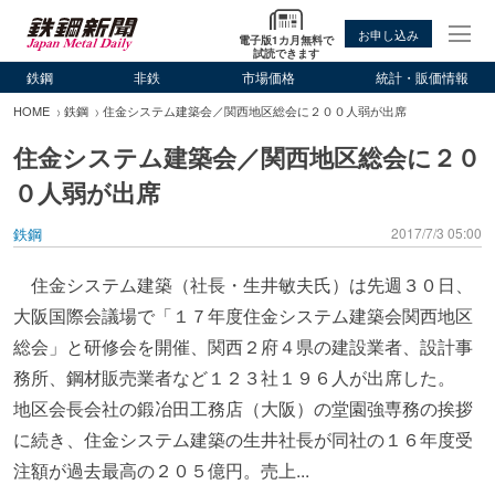
お申し込み
電子版1カ月無料で
試読できます
鉄鋼
非鉄
市場価格
統計・販価情報
HOME
鉄鋼
住金システム建築会／関西地区総会に２００人弱が出席
住金システム建築会／関西地区総会に２０
０人弱が出席
鉄鋼
2017/7/3 05:00
住金システム建築（社長・生井敏夫氏）は先週３０日、
大阪国際会議場で「１７年度住金システム建築会関西地区
総会」と研修会を開催、関西２府４県の建設業者、設計事
務所、鋼材販売業者など１２３社１９６人が出席した。
地区会長会社の鍛冶田工務店（大阪）の堂園強専務の挨拶
に続き、住金システム建築の生井社長が同社の１６年度受
注額が過去最高の２０５億円。売上...