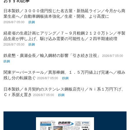
おすすめ記事
日本製鉄／３０００億円投じた名古屋・新熱延ライン／今月から商
業生産へ／自動車鋼板抜本強化／生産・開発、より高度に
2026/8/7 05:00
鉄鋼
経産省の生産計画ヒアリング／７～９月粗鋼２１２０万トン／半製
品生産が押し上げ、駆け込み需要の可能性も／２四半期連続増
2026/8/7 05:00
鉄鋼
鉄産懇・廣瀬会長／輸入鋼材の影響「引き続き注視」
2026/8/7 05:00
鉄鋼
関東デーバースチール／異形棒鋼、１．５万円値上げ完遂へ／積み
残し分の転嫁急ぐ
2026/8/7 05:00
鉄鋼
日本製鉄／８月契約のステンレス鋼板店売り／Ｎｉ系１万円下げ、
Ｃｒ系据え置き
2026/8/7 05:00
鉄鋼