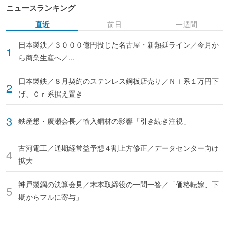
ニュースランキング
直近
前日
一週間
日本製鉄／３０００億円投じた名古屋・新熱延ライン／今月か
ら商業生産へ／...
日本製鉄／８月契約のステンレス鋼板店売り／Ｎｉ系１万円下
げ、Ｃｒ系据え置き
鉄産懇・廣瀬会長／輸入鋼材の影響「引き続き注視」
古河電工／通期経常益予想４割上方修正／データセンター向け
拡大
神戸製鋼の決算会見／木本取締役の一問一答／「価格転嫁、下
期からフルに寄与」