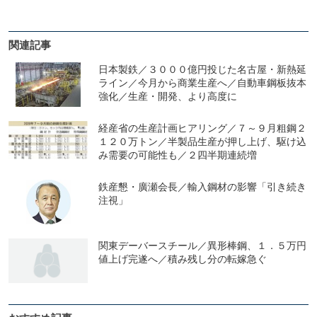
関連記事
日本製鉄／３０００億円投じた名古屋・新熱延
ライン／今月から商業生産へ／自動車鋼板抜本
強化／生産・開発、より高度に
経産省の生産計画ヒアリング／７～９月粗鋼２
１２０万トン／半製品生産が押し上げ、駆け込
み需要の可能性も／２四半期連続増
鉄産懇・廣瀬会長／輸入鋼材の影響「引き続き
注視」
関東デーバースチール／異形棒鋼、１．５万円
値上げ完遂へ／積み残し分の転嫁急ぐ