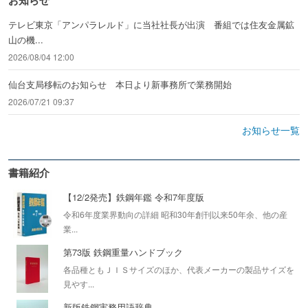
お知らせ
テレビ東京「アンパラレルド」に当社社長が出演 番組では住友金属鉱
山の機...
2026/08/04 12:00
仙台支局移転のお知らせ 本日より新事務所で業務開始
2026/07/21 09:37
お知らせ一覧
書籍紹介
【12/2発売】鉄鋼年鑑 令和7年度版
令和6年度業界動向の詳細 昭和30年創刊以来50年余、他の産
業...
第73版 鉄鋼重量ハンドブック
各品種ともＪＩＳサイズのほか、代表メーカーの製品サイズを
見やす...
新版鉄鋼実務用語辞典