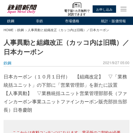
お申し込み
電子版1カ月無料で
試読できます
鉄鋼
非鉄
市場価格
統計・販価情報
HOME
鉄鋼
人事異動と組織改正（カッコ内は旧職）／日本カーボン
人事異動と組織改正（カッコ内は旧職）／
日本カーボン
鉄鋼
2021/9/27 05:00
日本カーボン（１０月１日付） 【組織改定】 ▽「業務
統括ユニット」の下部に「営業管理部」を新たに設置
【人事異動】 ▽業務統括ユニット営業管理部部長（ファ
インカーボン事業ユニットファインカーボン販売部担当部
長）日巻慶朗
ここからは有料コンテンツになります。電子版のご契約が必要