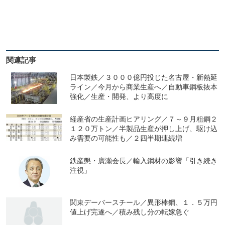
関連記事
日本製鉄／３０００億円投じた名古屋・新熱延
ライン／今月から商業生産へ／自動車鋼板抜本
強化／生産・開発、より高度に
経産省の生産計画ヒアリング／７～９月粗鋼２
１２０万トン／半製品生産が押し上げ、駆け込
み需要の可能性も／２四半期連続増
鉄産懇・廣瀬会長／輸入鋼材の影響「引き続き
注視」
関東デーバースチール／異形棒鋼、１．５万円
値上げ完遂へ／積み残し分の転嫁急ぐ