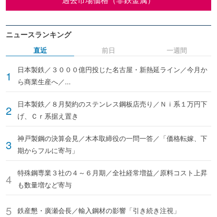
ニュースランキング
直近
前日
一週間
日本製鉄／３０００億円投じた名古屋・新熱延ライン／今月か
ら商業生産へ／...
日本製鉄／８月契約のステンレス鋼板店売り／Ｎｉ系１万円下
げ、Ｃｒ系据え置き
神戸製鋼の決算会見／木本取締役の一問一答／「価格転嫁、下
期からフルに寄与」
特殊鋼専業３社の４～６月期／全社経常増益／原料コスト上昇
も数量増など寄与
鉄産懇・廣瀬会長／輸入鋼材の影響「引き続き注視」