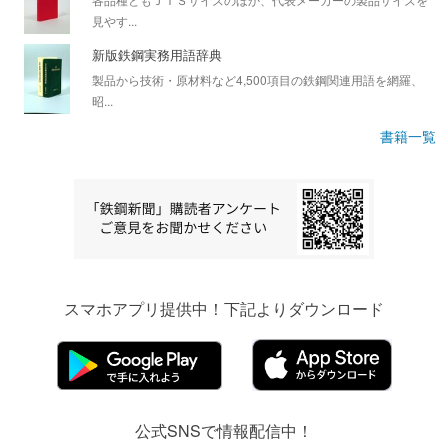
見やす...
新版鉄鋼実務用語辞典
製品から技術・原材料など4,500項目の鉄鋼関連用語を網羅、
昭...
書籍一覧
スマホアプリ提供中！下記よりダウンロード
公式SNSで情報配信中！