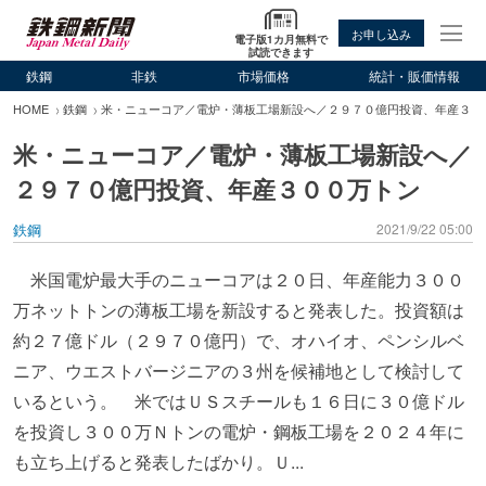
お申し込み
電子版1カ月無料で
試読できます
鉄鋼
非鉄
市場価格
統計・販価情報
HOME
鉄鋼
米・ニューコア／電炉・薄板工場新設へ／２９７０億円投資、年産３０
米・ニューコア／電炉・薄板工場新設へ／
２９７０億円投資、年産３００万トン
鉄鋼
2021/9/22 05:00
米国電炉最大手のニューコアは２０日、年産能力３００
万ネットトンの薄板工場を新設すると発表した。投資額は
約２７億ドル（２９７０億円）で、オハイオ、ペンシルベ
ニア、ウエストバージニアの３州を候補地として検討して
いるという。 米ではＵＳスチールも１６日に３０億ドル
を投資し３００万Ｎトンの電炉・鋼板工場を２０２４年に
も立ち上げると発表したばかり。Ｕ...