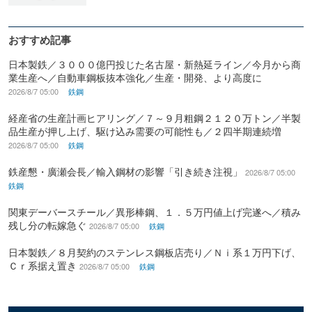
おすすめ記事
日本製鉄／３０００億円投じた名古屋・新熱延ライン／今月から商
業生産へ／自動車鋼板抜本強化／生産・開発、より高度に
2026/8/7 05:00
鉄鋼
経産省の生産計画ヒアリング／７～９月粗鋼２１２０万トン／半製
品生産が押し上げ、駆け込み需要の可能性も／２四半期連続増
2026/8/7 05:00
鉄鋼
鉄産懇・廣瀬会長／輸入鋼材の影響「引き続き注視」
2026/8/7 05:00
鉄鋼
関東デーバースチール／異形棒鋼、１．５万円値上げ完遂へ／積み
残し分の転嫁急ぐ
2026/8/7 05:00
鉄鋼
日本製鉄／８月契約のステンレス鋼板店売り／Ｎｉ系１万円下げ、
Ｃｒ系据え置き
2026/8/7 05:00
鉄鋼