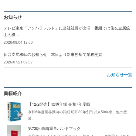
お知らせ
テレビ東京「アンパラレルド」に当社社長が出演 番組では住友金属鉱
山の機...
2026/08/04 12:00
仙台支局移転のお知らせ 本日より新事務所で業務開始
2026/07/21 09:37
お知らせ一覧
書籍紹介
【12/2発売】鉄鋼年鑑 令和7年度版
令和6年度業界動向の詳細 昭和30年創刊以来50年余、他の産
業...
第73版 鉄鋼重量ハンドブック
各品種ともＪＩＳサイズのほか、代表メーカーの製品サイズを