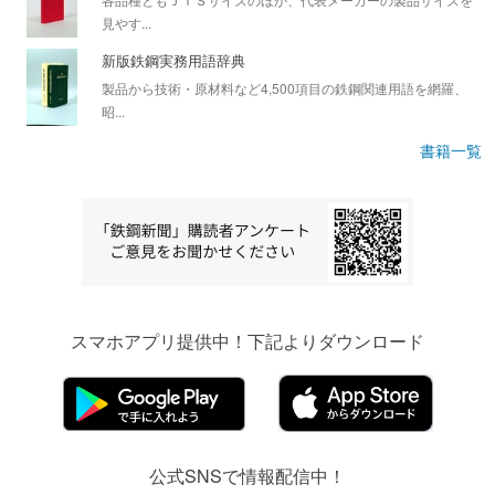
見やす...
新版鉄鋼実務用語辞典
製品から技術・原材料など4,500項目の鉄鋼関連用語を網羅、
昭...
書籍一覧
スマホアプリ提供中！下記よりダウンロード
公式SNSで情報配信中！