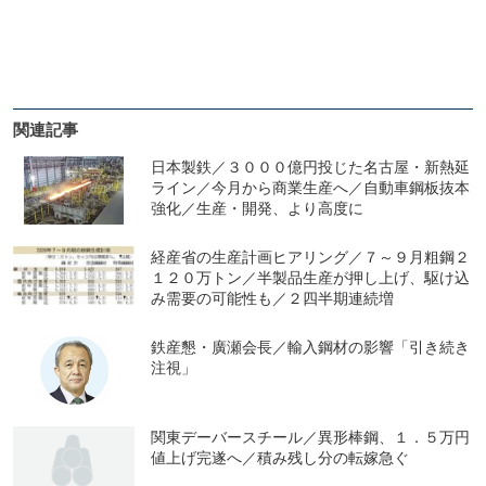
関連記事
日本製鉄／３０００億円投じた名古屋・新熱延
ライン／今月から商業生産へ／自動車鋼板抜本
強化／生産・開発、より高度に
経産省の生産計画ヒアリング／７～９月粗鋼２
１２０万トン／半製品生産が押し上げ、駆け込
み需要の可能性も／２四半期連続増
鉄産懇・廣瀬会長／輸入鋼材の影響「引き続き
注視」
関東デーバースチール／異形棒鋼、１．５万円
値上げ完遂へ／積み残し分の転嫁急ぐ