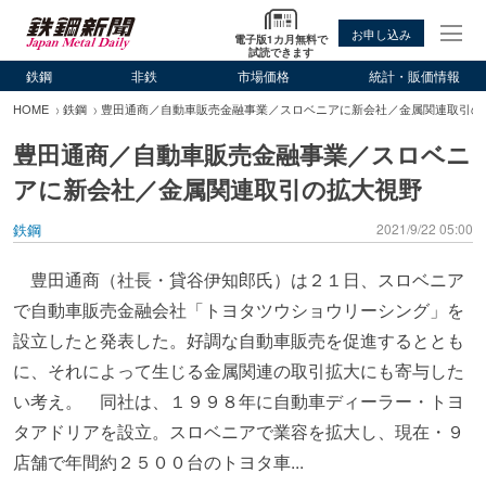
お申し込み
電子版1カ月無料で
試読できます
鉄鋼
非鉄
市場価格
統計・販価情報
HOME
鉄鋼
豊田通商／自動車販売金融事業／スロベニアに新会社／金属関連取引の
豊田通商／自動車販売金融事業／スロベニ
アに新会社／金属関連取引の拡大視野
鉄鋼
2021/9/22 05:00
豊田通商（社長・貸谷伊知郎氏）は２１日、スロベニア
で自動車販売金融会社「トヨタツウショウリーシング」を
設立したと発表した。好調な自動車販売を促進するととも
に、それによって生じる金属関連の取引拡大にも寄与した
い考え。 同社は、１９９８年に自動車ディーラー・トヨ
タアドリアを設立。スロベニアで業容を拡大し、現在・９
店舗で年間約２５００台のトヨタ車...