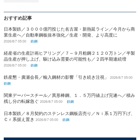
おすすめ記事
日本製鉄／３０００億円投じた名古屋・新熱延ライン／今月から商
業生産へ／自動車鋼板抜本強化／生産・開発、より高度に
2026/8/7 05:00
鉄鋼
経産省の生産計画ヒアリング／７～９月粗鋼２１２０万トン／半製
品生産が押し上げ、駆け込み需要の可能性も／２四半期連続増
2026/8/7 05:00
鉄鋼
鉄産懇・廣瀬会長／輸入鋼材の影響「引き続き注視」
2026/8/7 05:00
鉄鋼
関東デーバースチール／異形棒鋼、１．５万円値上げ完遂へ／積み
残し分の転嫁急ぐ
2026/8/7 05:00
鉄鋼
日本製鉄／８月契約のステンレス鋼板店売り／Ｎｉ系１万円下げ、
Ｃｒ系据え置き
2026/8/7 05:00
鉄鋼