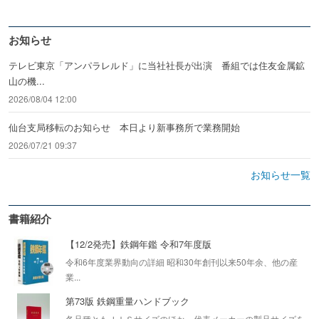
お知らせ
テレビ東京「アンパラレルド」に当社社長が出演 番組では住友金属鉱
山の機...
2026/08/04 12:00
仙台支局移転のお知らせ 本日より新事務所で業務開始
2026/07/21 09:37
お知らせ一覧
書籍紹介
【12/2発売】鉄鋼年鑑 令和7年度版
令和6年度業界動向の詳細 昭和30年創刊以来50年余、他の産
業...
第73版 鉄鋼重量ハンドブック
各品種ともＪＩＳサイズのほか、代表メーカーの製品サイズを