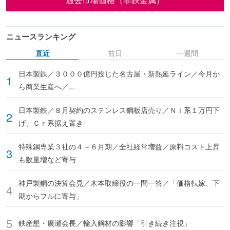
ニュースランキング
直近
前日
一週間
日本製鉄／３０００億円投じた名古屋・新熱延ライン／今月か
ら商業生産へ／...
日本製鉄／８月契約のステンレス鋼板店売り／Ｎｉ系１万円下
げ、Ｃｒ系据え置き
特殊鋼専業３社の４～６月期／全社経常増益／原料コスト上昇
も数量増など寄与
神戸製鋼の決算会見／木本取締役の一問一答／「価格転嫁、下
期からフルに寄与」
鉄産懇・廣瀬会長／輸入鋼材の影響「引き続き注視」