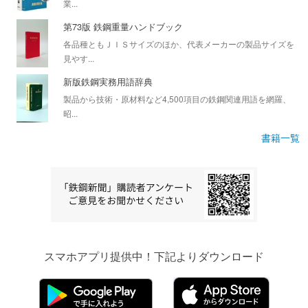
業...
第73版 鉄鋼重量ハンドブック
各品種ともＪＩＳサイズのほか、代表メーカーの製品サイズを
見やす...
新版鉄鋼実務用語辞典
製品から技術・原材料など4,500項目の鉄鋼関連用語を網羅、
昭...
書籍一覧
スマホアプリ提供中！下記よりダウンロード