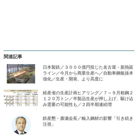
関連記事
日本製鉄／３０００億円投じた名古屋・新熱延
ライン／今月から商業生産へ／自動車鋼板抜本
強化／生産・開発、より高度に
経産省の生産計画ヒアリング／７～９月粗鋼２
１２０万トン／半製品生産が押し上げ、駆け込
み需要の可能性も／２四半期連続増
鉄産懇・廣瀬会長／輸入鋼材の影響「引き続き
注視」