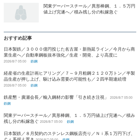
関東デーバースチール／異形棒鋼、１．５万円
値上げ完遂へ／積み残し分の転嫁急ぐ
おすすめ記事
日本製鉄／３０００億円投じた名古屋・新熱延ライン／今月から商
業生産へ／自動車鋼板抜本強化／生産・開発、より高度に
2026/8/7 05:00
鉄鋼
経産省の生産計画ヒアリング／７～９月粗鋼２１２０万トン／半製
品生産が押し上げ、駆け込み需要の可能性も／２四半期連続増
2026/8/7 05:00
鉄鋼
鉄産懇・廣瀬会長／輸入鋼材の影響「引き続き注視」
2026/8/7 05:00
鉄鋼
関東デーバースチール／異形棒鋼、１．５万円値上げ完遂へ／積み
残し分の転嫁急ぐ
2026/8/7 05:00
鉄鋼
日本製鉄／８月契約のステンレス鋼板店売り／Ｎｉ系１万円下げ、
Ｃｒ系据え置き
2026/8/7 05:00
鉄鋼