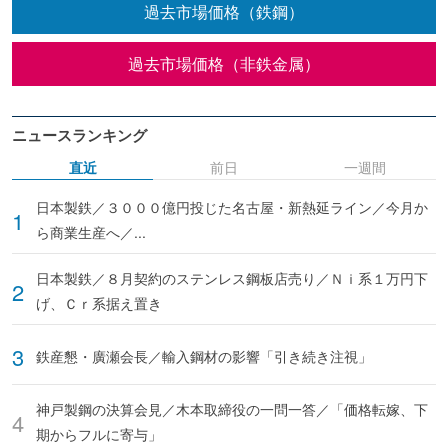
過去市場価格（鉄鋼）
過去市場価格（非鉄金属）
ニュースランキング
直近
前日
一週間
日本製鉄／３０００億円投じた名古屋・新熱延ライン／今月か
ら商業生産へ／...
日本製鉄／８月契約のステンレス鋼板店売り／Ｎｉ系１万円下
げ、Ｃｒ系据え置き
鉄産懇・廣瀬会長／輸入鋼材の影響「引き続き注視」
神戸製鋼の決算会見／木本取締役の一問一答／「価格転嫁、下
期からフルに寄与」