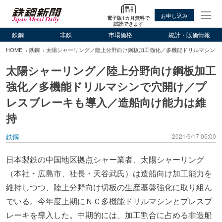
お申し込み
電子版1カ月無料で
試読できます
鉄鋼
非鉄
市場価格
統計・販価情報
HOME
鉄鋼
太陽シャーリング／陸上分野向け鋼板加工強化／多機能ドリルマシンで
太陽シャーリング／陸上分野向け鋼板加工
強化／多機能ドリルマシンで穴開け／プ
レスブレーキも導入／造船向け能力は維
持
鉄鋼
2021/9/17 05:00
日本製鉄の中国地区拠点シャー業者、太陽シャーリング
（本社・広島市、社長・天谷武氏）は造船向け加工能力を
維持しつつ、陸上分野向け切板の生産基盤強化に取り組ん
でいる。今年度上期にＮＣ多機能ドリルマシンとプレスブ
レーキを導入した。中期的には、加工割合に占める非造船