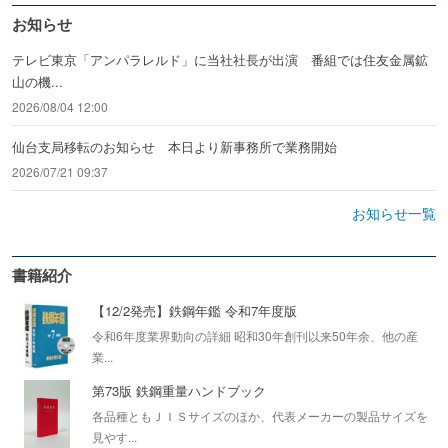
お知らせ
テレビ東京「アンパラレルド」に当社社長が出演 番組では住友金属鉱
山の機...
2026/08/04 12:00
仙台支局移転のお知らせ 本日より新事務所で業務開始
2026/07/21 09:37
お知らせ一覧
書籍紹介
【12/2発売】鉄鋼年鑑 令和7年度版
令和6年度業界動向の詳細 昭和30年創刊以来50年余、他の産
業...
第73版 鉄鋼重量ハンドブック
各品種ともＪＩＳサイズのほか、代表メーカーの製品サイズを
見やす...