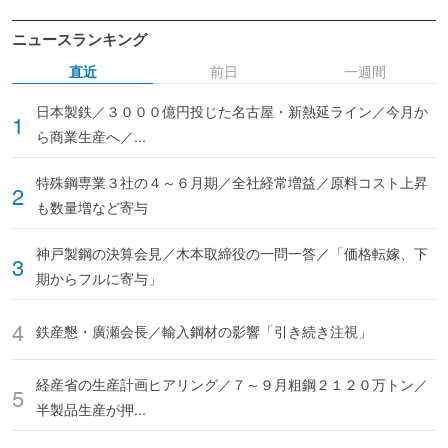
ニュースランキング
直近
前日
一週間
日本製鉄／３０００億円投じた名古屋・新熱延ライン／今月か
ら商業生産へ／...
特殊鋼専業３社の４～６月期／全社経常増益／原料コスト上昇
も数量増など寄与
神戸製鋼の決算会見／木本取締役の一問一答／「価格転嫁、下
期からフルに寄与」
鉄産懇・廣瀬会長／輸入鋼材の影響「引き続き注視」
経産省の生産計画ヒアリング／７～９月粗鋼２１２０万トン／
半製品生産が押...