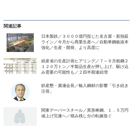
関連記事
日本製鉄／３０００億円投じた名古屋・新熱延
ライン／今月から商業生産へ／自動車鋼板抜本
強化／生産・開発、より高度に
経産省の生産計画ヒアリング／７～９月粗鋼２
１２０万トン／半製品生産が押し上げ、駆け込
み需要の可能性も／２四半期連続増
鉄産懇・廣瀬会長／輸入鋼材の影響「引き続き
注視」
関東デーバースチール／異形棒鋼、１．５万円
値上げ完遂へ／積み残し分の転嫁急ぐ