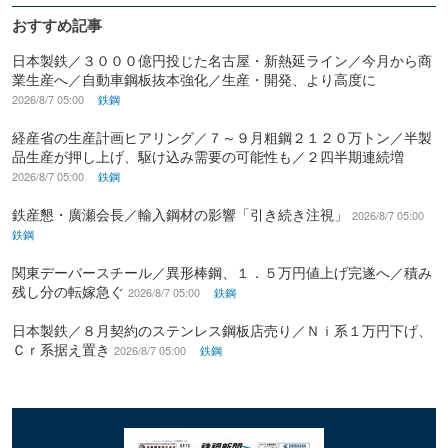
おすすめ記事
日本製鉄／３０００億円投じた名古屋・新熱延ライン／今月から商
業生産へ／自動車鋼板抜本強化／生産・開発、より高度に
2026/8/7 05:00
鉄鋼
経産省の生産計画ヒアリング／７～９月粗鋼２１２０万トン／半製
品生産が押し上げ、駆け込み需要の可能性も／２四半期連続増
2026/8/7 05:00
鉄鋼
鉄産懇・廣瀬会長／輸入鋼材の影響「引き続き注視」
2026/8/7 05:00
鉄鋼
関東デーバースチール／異形棒鋼、１．５万円値上げ完遂へ／積み
残し分の転嫁急ぐ
2026/8/7 05:00
鉄鋼
日本製鉄／８月契約のステンレス鋼板店売り／Ｎｉ系１万円下げ、
Ｃｒ系据え置き
2026/8/7 05:00
鉄鋼