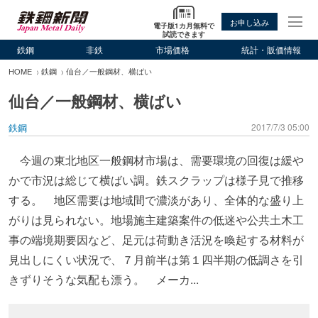
お申し込み
電子版1カ月無料で
試読できます
鉄鋼
非鉄
市場価格
統計・販価情報
HOME
鉄鋼
仙台／一般鋼材、横ばい
仙台／一般鋼材、横ばい
鉄鋼
2017/7/3 05:00
今週の東北地区一般鋼材市場は、需要環境の回復は緩や
かで市況は総じて横ばい調。鉄スクラップは様子見で推移
する。 地区需要は地域間で濃淡があり、全体的な盛り上
がりは見られない。地場施主建築案件の低迷や公共土木工
事の端境期要因など、足元は荷動き活況を喚起する材料が
見出しにくい状況で、７月前半は第１四半期の低調さを引
きずりそうな気配も漂う。 メーカ...