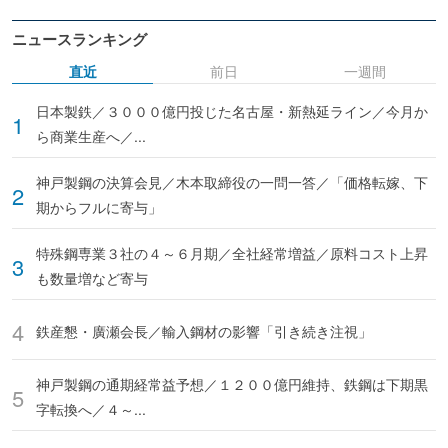
ニュースランキング
直近
前日
一週間
日本製鉄／３０００億円投じた名古屋・新熱延ライン／今月か
ら商業生産へ／...
神戸製鋼の決算会見／木本取締役の一問一答／「価格転嫁、下
期からフルに寄与」
特殊鋼専業３社の４～６月期／全社経常増益／原料コスト上昇
も数量増など寄与
鉄産懇・廣瀬会長／輸入鋼材の影響「引き続き注視」
神戸製鋼の通期経常益予想／１２００億円維持、鉄鋼は下期黒
字転換へ／４～...