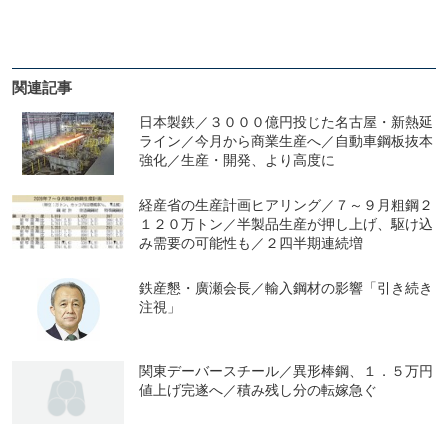
関連記事
日本製鉄／３０００億円投じた名古屋・新熱延
ライン／今月から商業生産へ／自動車鋼板抜本
強化／生産・開発、より高度に
経産省の生産計画ヒアリング／７～９月粗鋼２
１２０万トン／半製品生産が押し上げ、駆け込
み需要の可能性も／２四半期連続増
鉄産懇・廣瀬会長／輸入鋼材の影響「引き続き
注視」
関東デーバースチール／異形棒鋼、１．５万円
値上げ完遂へ／積み残し分の転嫁急ぐ