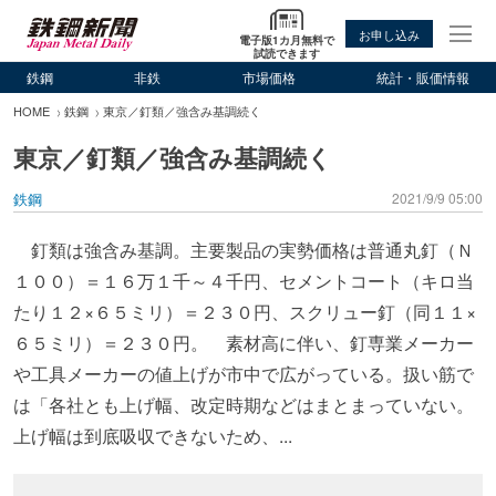
お申し込み
電子版1カ月無料で
試読できます
鉄鋼
非鉄
市場価格
統計・販価情報
HOME
鉄鋼
東京／釘類／強含み基調続く
東京／釘類／強含み基調続く
鉄鋼
2021/9/9 05:00
釘類は強含み基調。主要製品の実勢価格は普通丸釘（Ｎ
１００）＝１６万１千～４千円、セメントコート（キロ当
たり１２×６５ミリ）＝２３０円、スクリュー釘（同１１×
６５ミリ）＝２３０円。 素材高に伴い、釘専業メーカー
や工具メーカーの値上げが市中で広がっている。扱い筋で
は「各社とも上げ幅、改定時期などはまとまっていない。
上げ幅は到底吸収できないため、...