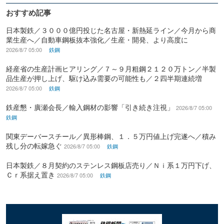
おすすめ記事
日本製鉄／３０００億円投じた名古屋・新熱延ライン／今月から商
業生産へ／自動車鋼板抜本強化／生産・開発、より高度に
2026/8/7 05:00
鉄鋼
経産省の生産計画ヒアリング／７～９月粗鋼２１２０万トン／半製
品生産が押し上げ、駆け込み需要の可能性も／２四半期連続増
2026/8/7 05:00
鉄鋼
鉄産懇・廣瀬会長／輸入鋼材の影響「引き続き注視」
2026/8/7 05:00
鉄鋼
関東デーバースチール／異形棒鋼、１．５万円値上げ完遂へ／積み
残し分の転嫁急ぐ
2026/8/7 05:00
鉄鋼
日本製鉄／８月契約のステンレス鋼板店売り／Ｎｉ系１万円下げ、
Ｃｒ系据え置き
2026/8/7 05:00
鉄鋼