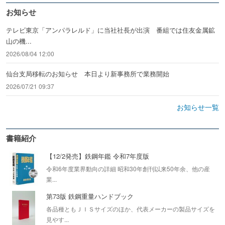
お知らせ
テレビ東京「アンパラレルド」に当社社長が出演 番組では住友金属鉱
山の機...
2026/08/04 12:00
仙台支局移転のお知らせ 本日より新事務所で業務開始
2026/07/21 09:37
お知らせ一覧
書籍紹介
【12/2発売】鉄鋼年鑑 令和7年度版
令和6年度業界動向の詳細 昭和30年創刊以来50年余、他の産
業...
第73版 鉄鋼重量ハンドブック
各品種ともＪＩＳサイズのほか、代表メーカーの製品サイズを
見やす...