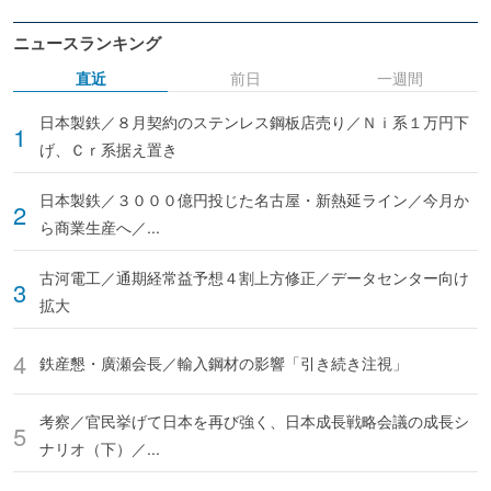
ニュースランキング
直近
前日
一週間
日本製鉄／８月契約のステンレス鋼板店売り／Ｎｉ系１万円下
げ、Ｃｒ系据え置き
日本製鉄／３０００億円投じた名古屋・新熱延ライン／今月か
ら商業生産へ／...
古河電工／通期経常益予想４割上方修正／データセンター向け
拡大
鉄産懇・廣瀬会長／輸入鋼材の影響「引き続き注視」
考察／官民挙げて日本を再び強く、日本成長戦略会議の成長シ
ナリオ（下）／...