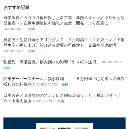
おすすめ記事
日本製鉄／３０００億円投じた名古屋・新熱延ライン／今月から商
業生産へ／自動車鋼板抜本強化／生産・開発、より高度に
2026/8/7 05:00
鉄鋼
経産省の生産計画ヒアリング／７～９月粗鋼２１２０万トン／半製
品生産が押し上げ、駆け込み需要の可能性も／２四半期連続増
2026/8/7 05:00
鉄鋼
鉄産懇・廣瀬会長／輸入鋼材の影響「引き続き注視」
2026/8/7 05:00
鉄鋼
関東デーバースチール／異形棒鋼、１．５万円値上げ完遂へ／積み
残し分の転嫁急ぐ
2026/8/7 05:00
鉄鋼
日本製鉄／８月契約のステンレス鋼板店売り／Ｎｉ系１万円下げ、
Ｃｒ系据え置き
2026/8/7 05:00
鉄鋼