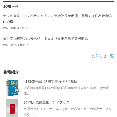
お知らせ
テレビ東京「アンパラレルド」に当社社長が出演 番組では住友金属鉱
山の機...
2026/08/04 12:00
仙台支局移転のお知らせ 本日より新事務所で業務開始
2026/07/21 09:37
お知らせ一覧
書籍紹介
【12/2発売】鉄鋼年鑑 令和7年度版
令和6年度業界動向の詳細 昭和30年創刊以来50年余、他の産
業...
第73版 鉄鋼重量ハンドブック
各品種ともＪＩＳサイズのほか、代表メーカーの製品サイズを
見やす...