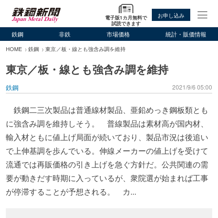
お申し込み
電子版1カ月無料で
試読できます
鉄鋼
非鉄
市場価格
統計・販価情報
HOME
鉄鋼
東京／板・線とも強含み調を維持
東京／板・線とも強含み調を維持
鉄鋼
2021/9/6 05:00
鉄鋼二三次製品は普通線材製品、亜鉛めっき鋼板類とも
に強含み調を維持しそう。 普線製品は素材高が国内材、
輸入材ともに値上げ局面が続いており、製品市況は後追い
で上伸基調を歩んでいる。伸線メーカーの値上げを受けて
流通では再販価格の引き上げを急ぐ方針だ。公共関連の需
要が動きだす時期に入っているが、衆院選が始まれば工事
が停滞することが予想される。 カ...