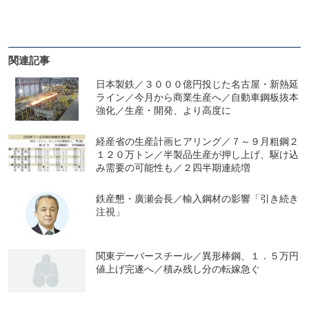
関連記事
日本製鉄／３０００億円投じた名古屋・新熱延
ライン／今月から商業生産へ／自動車鋼板抜本
強化／生産・開発、より高度に
経産省の生産計画ヒアリング／７～９月粗鋼２
１２０万トン／半製品生産が押し上げ、駆け込
み需要の可能性も／２四半期連続増
鉄産懇・廣瀬会長／輸入鋼材の影響「引き続き
注視」
関東デーバースチール／異形棒鋼、１．５万円
値上げ完遂へ／積み残し分の転嫁急ぐ