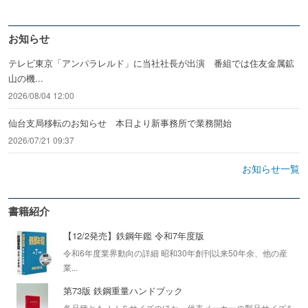
お知らせ
テレビ東京「アンパラレルド」に当社社長が出演 番組では住友金属鉱
山の機...
2026/08/04 12:00
仙台支局移転のお知らせ 本日より新事務所で業務開始
2026/07/21 09:37
お知らせ一覧
書籍紹介
【12/2発売】鉄鋼年鑑 令和7年度版
令和6年度業界動向の詳細 昭和30年創刊以来50年余、他の産
業...
第73版 鉄鋼重量ハンドブック
各品種ともＪＩＳサイズのほか、代表メーカーの製品サイズを