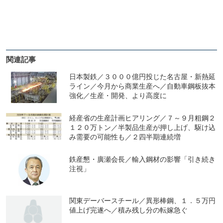
関連記事
日本製鉄／３０００億円投じた名古屋・新熱延
ライン／今月から商業生産へ／自動車鋼板抜本
強化／生産・開発、より高度に
経産省の生産計画ヒアリング／７～９月粗鋼２
１２０万トン／半製品生産が押し上げ、駆け込
み需要の可能性も／２四半期連続増
鉄産懇・廣瀬会長／輸入鋼材の影響「引き続き
注視」
関東デーバースチール／異形棒鋼、１．５万円
値上げ完遂へ／積み残し分の転嫁急ぐ