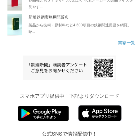
見やす...
新版鉄鋼実務用語辞典
製品から技術・原材料など4,500項目の鉄鋼関連用語を網羅、
昭...
書籍一覧
スマホアプリ提供中！下記よりダウンロード
公式SNSで情報配信中！