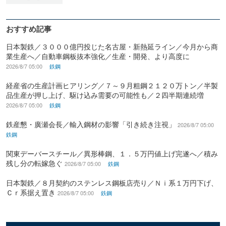
おすすめ記事
日本製鉄／３０００億円投じた名古屋・新熱延ライン／今月から商
業生産へ／自動車鋼板抜本強化／生産・開発、より高度に
2026/8/7 05:00
鉄鋼
経産省の生産計画ヒアリング／７～９月粗鋼２１２０万トン／半製
品生産が押し上げ、駆け込み需要の可能性も／２四半期連続増
2026/8/7 05:00
鉄鋼
鉄産懇・廣瀬会長／輸入鋼材の影響「引き続き注視」
2026/8/7 05:00
鉄鋼
関東デーバースチール／異形棒鋼、１．５万円値上げ完遂へ／積み
残し分の転嫁急ぐ
2026/8/7 05:00
鉄鋼
日本製鉄／８月契約のステンレス鋼板店売り／Ｎｉ系１万円下げ、
Ｃｒ系据え置き
2026/8/7 05:00
鉄鋼