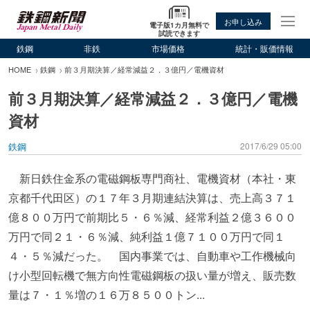
お申し込み
電子版1カ月無料で
試読できます
鉄鋼
非鉄
市場価格
統計・販価情報
HOME
鉄鋼
前３月期決算／経常減益２．３億円／電機資材
前３月期決算／経常減益２．３億円／電機
資材
鉄鋼
2017/6/29 05:00
新日鉄住金系の電磁鋼板専門商社、電機資材（本社・東
京都千代田区）の１７年３月期連結決算は、売上高３７１
億８００万円で前期比５・６％減、経常利益２億３６００
万円で同２１・６％減、純利益１億７１００万円で同１
４・５％減だった。 国内事業では、自動車や工作機械向
け小型回転機で無方向性電磁鋼板の扱い量が増え、販売数
量は７・１％増の１６万８５００トン...