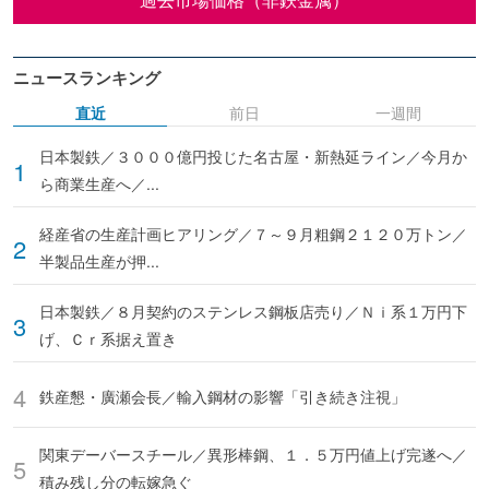
ニュースランキング
直近
前日
一週間
日本製鉄／３０００億円投じた名古屋・新熱延ライン／今月か
ら商業生産へ／...
経産省の生産計画ヒアリング／７～９月粗鋼２１２０万トン／
半製品生産が押...
日本製鉄／８月契約のステンレス鋼板店売り／Ｎｉ系１万円下
げ、Ｃｒ系据え置き
鉄産懇・廣瀬会長／輸入鋼材の影響「引き続き注視」
関東デーバースチール／異形棒鋼、１．５万円値上げ完遂へ／
積み残し分の転嫁急ぐ