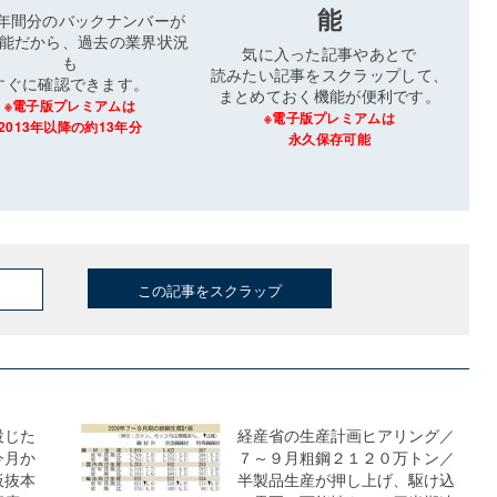
能
3年間分のバックナンバーが
能だから、過去の業界状況
気に入った記事やあとで
も
読みたい記事をスクラップして、
すぐに確認できます。
まとめておく機能が便利です。
※電子版プレミアムは
※電子版プレミアムは
2013年以降の約13年分
永久保存可能
この記事をスクラップ
投じた
経産省の生産計画ヒアリング／
今月か
７～９月粗鋼２１２０万トン／
板抜本
半製品生産が押し上げ、駆け込