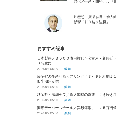
強化／生産・開発、より
鉄産懇・廣瀬会長／輸入
影響「引き続き注視」
おすすめ記事
日本製鉄／３０００億円投じた名古屋・新熱延
り高度に
2026/8/7 05:00
鉄鋼
経産省の生産計画ヒアリング／７～９月粗鋼２
四半期連続増
2026/8/7 05:00
鉄鋼
鉄産懇・廣瀬会長／輸入鋼材の影響「引き続き
2026/8/7 05:00
鉄鋼
関東デーバースチール／異形棒鋼、１．５万円
2026/8/7 05:00
鉄鋼