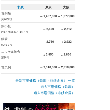
非鉄
東京
大阪
黄銅類
1,437,000
1,377,000
→
→
黄銅削粉
銅小板
2,580
2,712
→
→
2.0ミリ(365×1200ミリ)
銅管
2,760
2,922
→
→
50×5ミリ
ニッケル地金
2,850
2,850
↓
↓
溶解用
電気銅
2,310,000
2,310,000
→
→
最新市場価格（鉄鋼・非鉄金属） 一覧
過去市場価格（鉄鋼）
過去市場価格（非鉄金属）