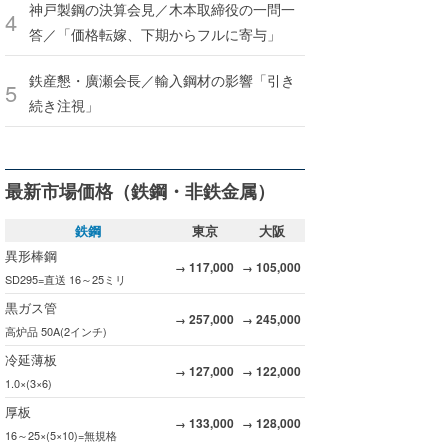
神戸製鋼の決算会見／木本取締役の一問一
答／「価格転嫁、下期からフルに寄与」
鉄産懇・廣瀬会長／輸入鋼材の影響「引き
続き注視」
最新市場価格（鉄鋼・非鉄金属）
鉄鋼
東京
大阪
異形棒鋼
117,000
105,000
→
→
SD295=直送 16～25ミリ
黒ガス管
257,000
245,000
→
→
高炉品 50A(2インチ)
冷延薄板
127,000
122,000
→
→
1.0×(3×6)
厚板
133,000
128,000
→
→
16～25×(5×10)=無規格