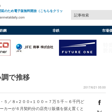
)
遅延のため電子版無料開放（こちらをクリッ
記事検索
nmetaldaily.com
鉄鋼
非鉄
市場
い調で推移
2017/6/21 05:00
５／８×２００×１００＝７万５千～６千円ど
ーカーが６月契約分の店売り販価を据え置くと