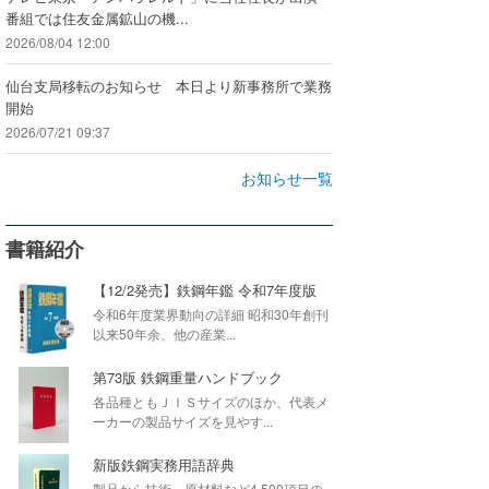
番組では住友金属鉱山の機...
2026/08/04 12:00
仙台支局移転のお知らせ 本日より新事務所で業務
開始
2026/07/21 09:37
お知らせ一覧
書籍紹介
【12/2発売】鉄鋼年鑑 令和7年度版
令和6年度業界動向の詳細 昭和30年創刊
以来50年余、他の産業...
第73版 鉄鋼重量ハンドブック
各品種ともＪＩＳサイズのほか、代表メ
ーカーの製品サイズを見やす...
新版鉄鋼実務用語辞典
製品から技術・原材料など4,500項目の