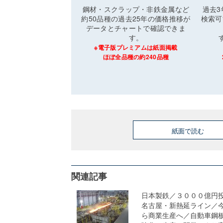
鋼材・スクラップ・非鉄金属など
過去
約50品種の過去25年の価格推移が
検索可
データとチャートで確認できま
す。
※電子版プレミアムは紙面掲載
ほぼ全品種の約240品種
紙面で読む
関連記事
日本製鉄／３０００億円
名古屋・新熱延ライン／
ら商業生産へ／自動車鋼