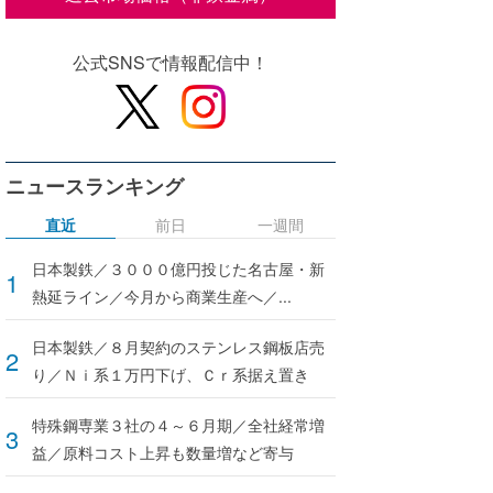
公式SNSで情報配信中！
ニュースランキング
直近
前日
一週間
日本製鉄／３０００億円投じた名古屋・新
熱延ライン／今月から商業生産へ／...
日本製鉄／８月契約のステンレス鋼板店売
り／Ｎｉ系１万円下げ、Ｃｒ系据え置き
特殊鋼専業３社の４～６月期／全社経常増
益／原料コスト上昇も数量増など寄与