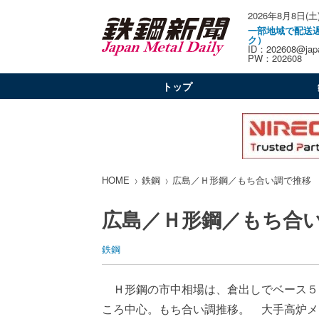
2026年8月8日(土
一部地域で配送
ク）
ID：202608@japa
PW：202608
トップ
HOME
鉄鋼
広島／Ｈ形鋼／もち合い調で推移
広島／Ｈ形鋼／もち合
鉄鋼
Ｈ形鋼の市中相場は、倉出しでベース５・
ころ中心。もち合い調推移。 大手高炉メ