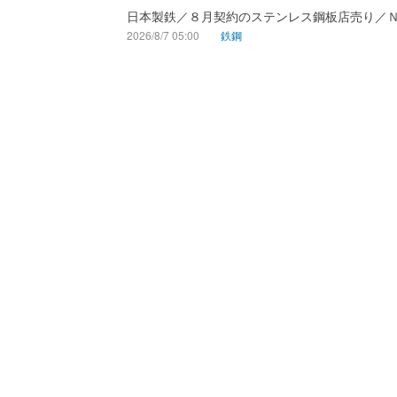
日本製鉄／８月契約のステンレス鋼板店売り／
2026/8/7 05:00
鉄鋼