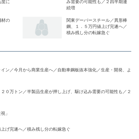
高度に
み需要の可能性も／２四半期連
続増
鋼材の
関東デーバースチール／異形棒
鋼、１．５万円値上げ完遂へ／
積み残し分の転嫁急ぐ
ライン／今月から商業生産へ／自動車鋼板抜本強化／生産・開発、よ
１２０万トン／半製品生産が押し上げ、駆け込み需要の可能性も／２
注視」
値上げ完遂へ／積み残し分の転嫁急ぐ