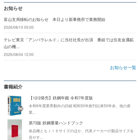
お知らせ
富山支局移転のお知らせ 本日より新事務所で業務開始
2026/08/10 05:00
テレビ東京「アンパラレルド」に当社社長が出演 番組では住友金属鉱
山の機...
2026/08/04 12:00
お知らせ一覧
書籍紹介
【12/2発売】鉄鋼年鑑 令和7年度版
令和6年度業界動向の詳細 昭和30年創刊以来50年余、他の産
業...
第73版 鉄鋼重量ハンドブック
各品種ともＪＩＳサイズのほか、代表メーカーの製品サイズを
見やす...