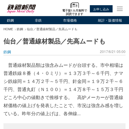
お申し込み
電子版1カ月無料で
試読できます
鉄鋼
非鉄
市場価格
統計・販価情報
HOME
鉄鋼
仙台／普通線材製品／先高ムードも
仙台／普通線材製品／先高ムードも
鉄鋼
2017/6/21 05:00
普通線材製品類は強含みムードが台頭する。市中相場は
普通鉄線８番（４・０ミリ）＝１３万３千～６千円、ナマ
シ鉄線同＝１４万２千～５千円、針金同＝１９万２千～６
千円、普通丸釘（Ｎ１００）＝１４万８千～１５万３千円
どころ中心の値動きで推移する。 高炉メーカーが普通線
材価格の値上げを発表したことで、市況は強含み感を増し
ている。昨年分の値上げは、各伸線...