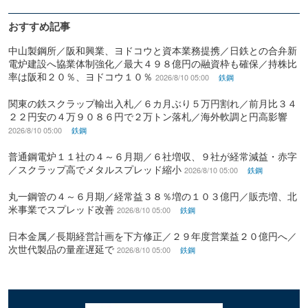
おすすめ記事
中山製鋼所／阪和興業、ヨドコウと資本業務提携／日鉄との合弁新
電炉建設へ協業体制強化／最大４９８億円の融資枠も確保／持株比
率は阪和２０％、ヨドコウ１０％
2026/8/10 05:00
鉄鋼
関東の鉄スクラップ輸出入札／６カ月ぶり５万円割れ／前月比３４
２２円安の４万９０８６円で２万トン落札／海外軟調と円高影響
2026/8/10 05:00
鉄鋼
普通鋼電炉１１社の４～６月期／６社増収、９社が経常減益・赤字
／スクラップ高でメタルスプレッド縮小
2026/8/10 05:00
鉄鋼
丸一鋼管の４～６月期／経常益３８％増の１０３億円／販売増、北
米事業でスプレッド改善
2026/8/10 05:00
鉄鋼
日本金属／長期経営計画を下方修正／２９年度営業益２０億円へ／
次世代製品の量産遅延で
2026/8/10 05:00
鉄鋼