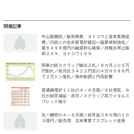
関連記事
中山製鋼所／阪和興業、ヨドコウと資本業務提
携／日鉄との合弁新電炉建設へ協業体制強化／
最大４９８億円の融資枠も確保／持株比率は阪
和２０％、ヨドコウ１０％
関東の鉄スクラップ輸出入札／６カ月ぶり５万
円割れ／前月比３４２２円安の４万９０８６円
で２万トン落札／海外軟調と円高影響
普通鋼電炉１１社の４～６月期／６社増収、９
社が経常減益・赤字／スクラップ高でメタルス
プレッド縮小
丸一鋼管の４～６月期／経常益３８％増の１０
３億円／販売増、北米事業でスプレッド改善