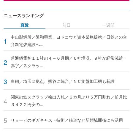
ニュースランキング
直近
前日
一週間
中山製鋼所／阪和興業、ヨドコウと資本業務提携／日鉄との合
弁新電炉建設へ...
普通鋼電炉１１社の４～６月期／６社増収、９社が経常減益・
赤字／スクラッ...
白銅／埼玉２拠点、熊谷に統合／ＮＣ旋盤加工機も新設
関東の鉄スクラップ輸出入札／６カ月ぶり５万円割れ／前月比
３４２２円安の...
リョービのギガキャスト技術／鉄道など新領域開拓にも活用