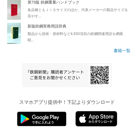
第73版 鉄鋼重量ハンドブック
各品種ともＪＩＳサイズのほか、代表メーカーの製品サイズを
見やす...
新版鉄鋼実務用語辞典
製品から技術・原材料など4,500項目の鉄鋼関連用語を網羅、
昭...
書籍一覧
スマホアプリ提供中！下記よりダウンロード