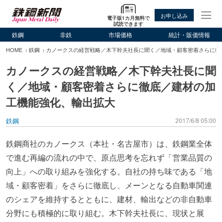
お申し込み
電子版1カ月無料で
試読できます
鉄鋼
非鉄
市場価格
統計・販価情報
HOME
鉄鋼
カノークスの経営戦略／木下幹夫社長に聞く／地域・顧客密着さらに徹
カノークスの経営戦略／木下幹夫社長に聞
く／地域・顧客密着さらに徹底／建材の加
工機能強化、輸出拡大
鉄鋼
2017/6/8 05:00
鉄鋼商社のカノークス（本社・名古屋市）は、鉄鋼業全体
で進む再編の流れの中で、原点思考を忘れず「営業品質の
向上」への取り組みを強化する。自社の持ち味である「地
域・顧客密着」をさらに徹底し、メーンとなる自動車関連
のシェアを維持するとともに、建材、輸出などの非自動車
分野にも積極的に取り組む。木下幹夫社長に、現状と展