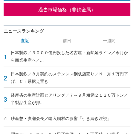
過去市場価格（非鉄金属）
ニュースランキング
直近
前日
一週間
日本製鉄／３０００億円投じた名古屋・新熱延ライン／今月か
ら商業生産へ／...
日本製鉄／８月契約のステンレス鋼板店売り／Ｎｉ系１万円下
げ、Ｃｒ系据え置き
経産省の生産計画ヒアリング／７～９月粗鋼２１２０万トン／
半製品生産が押...
鉄産懇・廣瀬会長／輸入鋼材の影響「引き続き注視」