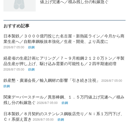
値上げ完遂へ／積み残し分の転嫁急ぐ
おすすめ記事
日本製鉄／３０００億円投じた名古屋・新熱延ライン／今月から商
業生産へ／自動車鋼板抜本強化／生産・開発、より高度に
2026/8/7 05:00
鉄鋼
経産省の生産計画ヒアリング／７～９月粗鋼２１２０万トン／半製
品生産が押し上げ、駆け込み需要の可能性も／２四半期連続増
2026/8/7 05:00
鉄鋼
鉄産懇・廣瀬会長／輸入鋼材の影響「引き続き注視」
2026/8/7 05:00
鉄鋼
関東デーバースチール／異形棒鋼、１．５万円値上げ完遂へ／積み
残し分の転嫁急ぐ
2026/8/7 05:00
鉄鋼
日本製鉄／８月契約のステンレス鋼板店売り／Ｎｉ系１万円下げ、
Ｃｒ系据え置き
2026/8/7 05:00
鉄鋼