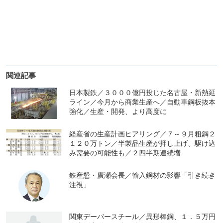
関連記事
日本製鉄／３０００億円投じた名古屋・新熱延
ライン／今月から商業生産へ／自動車鋼板抜本
強化／生産・開発、より高度に
経産省の生産計画ヒアリング／７～９月粗鋼２
１２０万トン／半製品生産が押し上げ、駆け込
み需要の可能性も／２四半期連続増
鉄産懇・廣瀬会長／輸入鋼材の影響「引き続き
注視」
関東デーバースチール／異形棒鋼、１．５万円