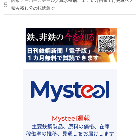
関東デーバースチール／異形棒鋼、１．５万円値上げ完遂へ／
積み残し分の転嫁急ぐ