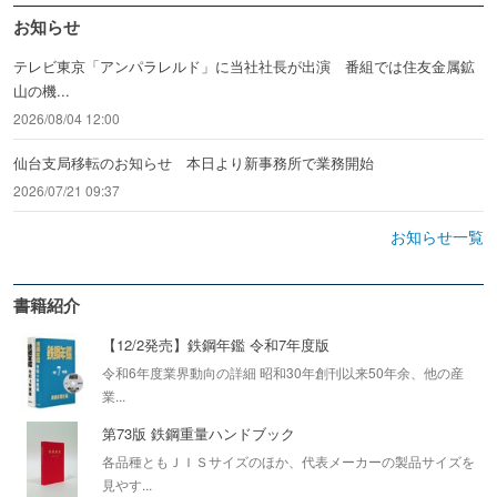
お知らせ
テレビ東京「アンパラレルド」に当社社長が出演 番組では住友金属鉱
山の機...
2026/08/04 12:00
仙台支局移転のお知らせ 本日より新事務所で業務開始
2026/07/21 09:37
お知らせ一覧
書籍紹介
【12/2発売】鉄鋼年鑑 令和7年度版
令和6年度業界動向の詳細 昭和30年創刊以来50年余、他の産
業...
第73版 鉄鋼重量ハンドブック
各品種ともＪＩＳサイズのほか、代表メーカーの製品サイズを
見やす...