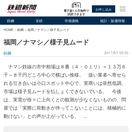
お申し込み
電子版1カ月無料で
試読できます
鉄鋼
非鉄
市場価格
統計・販価情報
HOME
鉄鋼
福岡／ナマシ／様子見ムード
福岡／ナマシ／様子見ムード
鉄鋼
2017/6/1 05:00
ナマシ鉄線の市中相場は８番（４・０ミリ）＝１３万６
千～８千円どころ中心で横ばい推移。 扱い業者へ寄せら
れる引き合いは小口スポット中心で、実商いは依然低調。
市場は様子見ムードを払しょくできないでいる。 今後
は、実需が徐々に上向くとの観測が少なくないものの、問
屋では「実際に荷動きが伴ってこないことには、積極的に
動けない」との声が上がっている。 ...