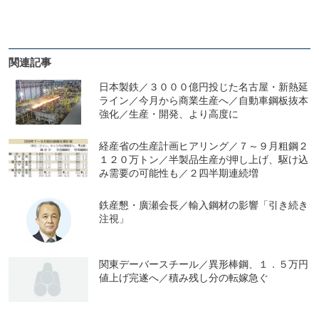
関連記事
日本製鉄／３０００億円投じた名古屋・新熱延
ライン／今月から商業生産へ／自動車鋼板抜本
強化／生産・開発、より高度に
経産省の生産計画ヒアリング／７～９月粗鋼２
１２０万トン／半製品生産が押し上げ、駆け込
み需要の可能性も／２四半期連続増
鉄産懇・廣瀬会長／輸入鋼材の影響「引き続き
注視」
関東デーバースチール／異形棒鋼、１．５万円
値上げ完遂へ／積み残し分の転嫁急ぐ