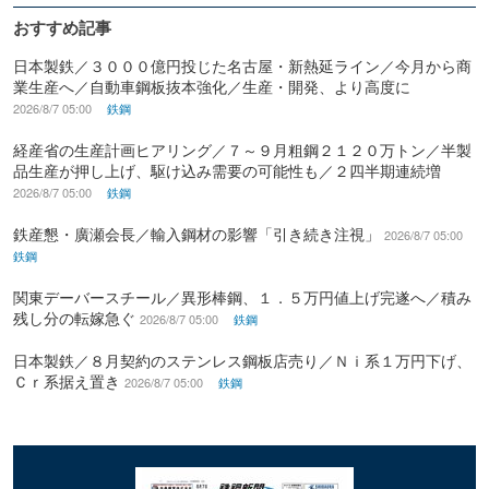
おすすめ記事
日本製鉄／３０００億円投じた名古屋・新熱延ライン／今月から商
業生産へ／自動車鋼板抜本強化／生産・開発、より高度に
2026/8/7 05:00
鉄鋼
経産省の生産計画ヒアリング／７～９月粗鋼２１２０万トン／半製
品生産が押し上げ、駆け込み需要の可能性も／２四半期連続増
2026/8/7 05:00
鉄鋼
鉄産懇・廣瀬会長／輸入鋼材の影響「引き続き注視」
2026/8/7 05:00
鉄鋼
関東デーバースチール／異形棒鋼、１．５万円値上げ完遂へ／積み
残し分の転嫁急ぐ
2026/8/7 05:00
鉄鋼
日本製鉄／８月契約のステンレス鋼板店売り／Ｎｉ系１万円下げ、
Ｃｒ系据え置き
2026/8/7 05:00
鉄鋼