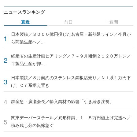
ニュースランキング
直近
前日
一週間
日本製鉄／３０００億円投じた名古屋・新熱延ライン／今月か
ら商業生産へ／...
経産省の生産計画ヒアリング／７～９月粗鋼２１２０万トン／
半製品生産が押...
日本製鉄／８月契約のステンレス鋼板店売り／Ｎｉ系１万円下
げ、Ｃｒ系据え置き
鉄産懇・廣瀬会長／輸入鋼材の影響「引き続き注視」
関東デーバースチール／異形棒鋼、１．５万円値上げ完遂へ／
積み残し分の転嫁急ぐ