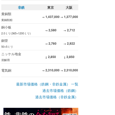
非鉄
東京
大阪
黄銅類
1,437,000
1,377,000
→
→
黄銅削粉
銅小板
2,580
2,712
→
→
2.0ミリ(365×1200ミリ)
銅管
2,760
2,922
→
→
50×5ミリ
ニッケル地金
2,850
2,850
↓
↓
溶解用
電気銅
2,310,000
2,310,000
→
→
最新市場価格（鉄鋼・非鉄金属） 一覧
過去市場価格（鉄鋼）
過去市場価格（非鉄金属）