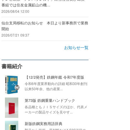
番組では住友金属鉱山の機...
2026/08/04 12:00
仙台支局移転のお知らせ 本日より新事務所で業務
開始
2026/07/21 09:37
お知らせ一覧
書籍紹介
【12/2発売】鉄鋼年鑑 令和7年度版
令和6年度業界動向の詳細 昭和30年創刊
以来50年余、他の産業...
第73版 鉄鋼重量ハンドブック
各品種ともＪＩＳサイズのほか、代表メ
ーカーの製品サイズを見やす...
新版鉄鋼実務用語辞典
製品から技術・原材料など4,500項目の