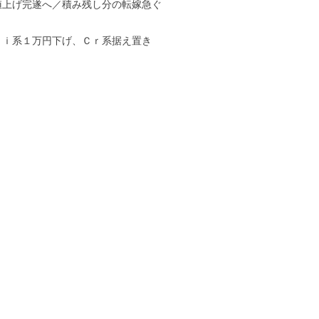
値上げ完遂へ／積み残し分の転嫁急ぐ
Ｎｉ系１万円下げ、Ｃｒ系据え置き