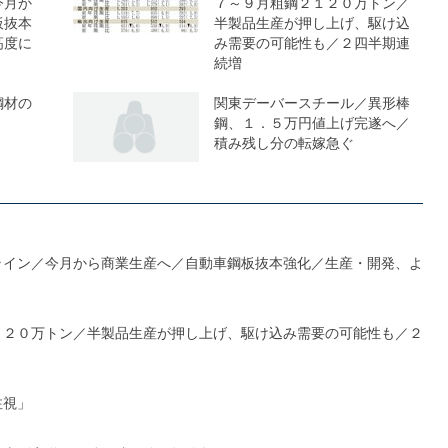
今月か
７～９月粗鋼２１２０万トン／
板抜本
半製品生産が押し上げ、駆け込
高度に
み需要の可能性も／２四半期連
続増
鋼材の
関東デーバースチール／異形棒
鋼、１．５万円値上げ完遂へ／
積み残し分の転嫁急ぐ
ライン／今月から商業生産へ／自動車鋼板抜本強化／生産・開発、よ
１２０万トン／半製品生産が押し上げ、駆け込み需要の可能性も／２
注視」