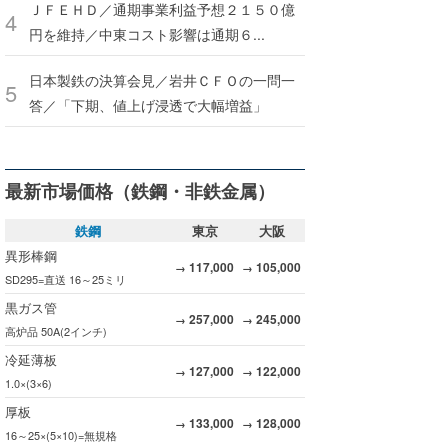
ＪＦＥＨＤ／通期事業利益予想２１５０億
円を維持／中東コスト影響は通期６...
日本製鉄の決算会見／岩井ＣＦＯの一問一
答／「下期、値上げ浸透で大幅増益」
最新市場価格（鉄鋼・非鉄金属）
鉄鋼
東京
大阪
異形棒鋼
117,000
105,000
→
→
SD295=直送 16～25ミリ
黒ガス管
257,000
245,000
→
→
高炉品 50A(2インチ)
冷延薄板
127,000
122,000
→
→
1.0×(3×6)
厚板
133,000
128,000
→
→
16～25×(5×10)=無規格