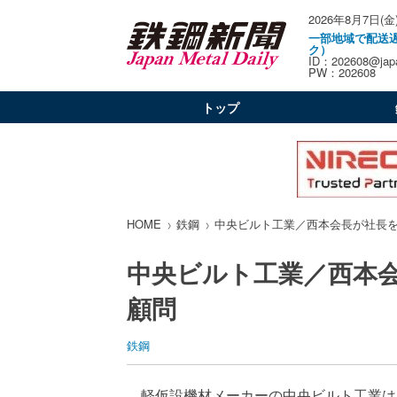
2026年8月7日(金
一部地域で配送
ク）
ID：202608@japa
PW：202608
トップ
HOME
鉄鋼
中央ビルト工業／西本会長が社長
中央ビルト工業／西本
顧問
鉄鋼
軽仮設機材メーカーの中央ビルト工業は