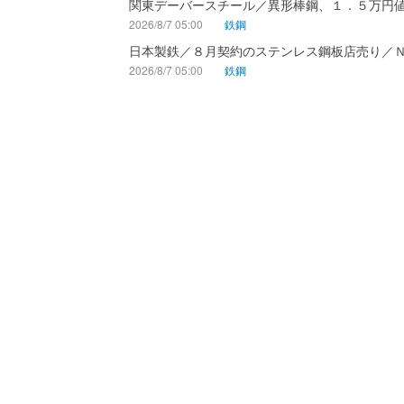
関東デーバースチール／異形棒鋼、１．５万円
2026/8/7 05:00
鉄鋼
日本製鉄／８月契約のステンレス鋼板店売り／
2026/8/7 05:00
鉄鋼