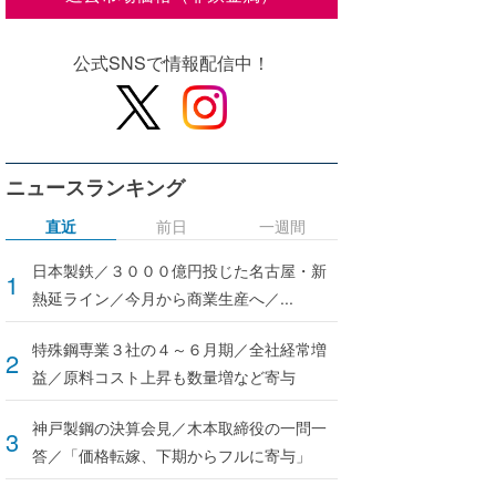
公式SNSで情報配信中！
ニュースランキング
直近
前日
一週間
日本製鉄／３０００億円投じた名古屋・新
熱延ライン／今月から商業生産へ／...
特殊鋼専業３社の４～６月期／全社経常増
益／原料コスト上昇も数量増など寄与
神戸製鋼の決算会見／木本取締役の一問一
答／「価格転嫁、下期からフルに寄与」