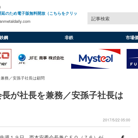
)
遅延のため電子版無料開放（こちらをクリッ
記事検索
nmetaldaily.com
鉄鋼
非鉄
市場
を兼務／安孫子社長は顧問
会長が社長を兼務／安孫子社長は
2017/5/22 05:00
先週１９日、西本安秀会長兼ＣＥＯ（７６）が