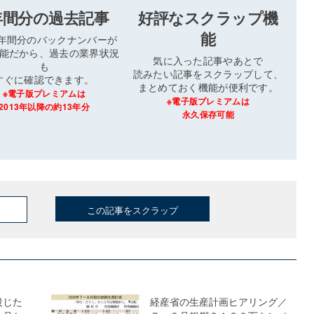
年間分の過去記事
好評なスクラップ機
能
3年間分のバックナンバーが
能だから、過去の業界状況
気に入った記事やあとで
も
読みたい記事をスクラップして、
すぐに確認できます。
まとめておく機能が便利です。
※電子版プレミアムは
※電子版プレミアムは
2013年以降の約13年分
永久保存可能
この記事をスクラップ
投じた
経産省の生産計画ヒアリング／