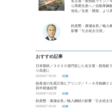
名古屋・新熱延ライン／
ら商業生産へ／自動車鋼
強化／生産・開発、より
鉄産懇・廣瀬会長／輸入
影響「引き続き注視」
おすすめ記事
日本製鉄／３０００億円投じた名古屋・新熱延
り高度に
2026/8/7 05:00
鉄鋼
経産省の生産計画ヒアリング／７～９月粗鋼２
四半期連続増
2026/8/7 05:00
鉄鋼
鉄産懇・廣瀬会長／輸入鋼材の影響「引き続き
2026/8/7 05:00
鉄鋼