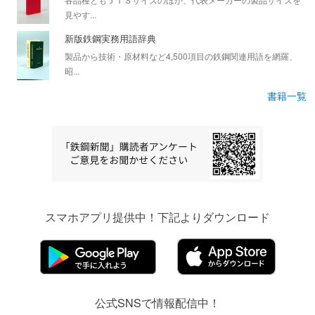
見やす...
新版鉄鋼実務用語辞典
製品から技術・原材料など4,500項目の鉄鋼関連用語を網羅、
昭...
書籍一覧
スマホアプリ提供中！下記よりダウンロード
公式SNSで情報配信中！