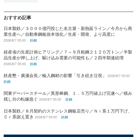
おすすめ記事
日本製鉄／３０００億円投じた名古屋・新熱延ライン／今月から商
業生産へ／自動車鋼板抜本強化／生産・開発、より高度に
2026/8/7 05:00
鉄鋼
経産省の生産計画ヒアリング／７～９月粗鋼２１２０万トン／半製
品生産が押し上げ、駆け込み需要の可能性も／２四半期連続増
2026/8/7 05:00
鉄鋼
鉄産懇・廣瀬会長／輸入鋼材の影響「引き続き注視」
2026/8/7 05:00
鉄鋼
関東デーバースチール／異形棒鋼、１．５万円値上げ完遂へ／積み
残し分の転嫁急ぐ
2026/8/7 05:00
鉄鋼
日本製鉄／８月契約のステンレス鋼板店売り／Ｎｉ系１万円下げ、
Ｃｒ系据え置き
2026/8/7 05:00
鉄鋼