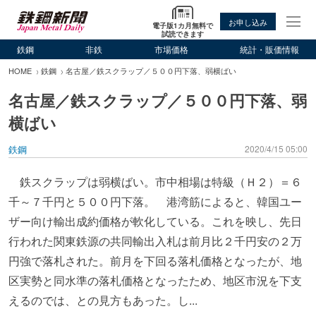
お申し込み
電子版1カ月無料で
試読できます
鉄鋼
非鉄
市場価格
統計・販価情報
HOME
鉄鋼
名古屋／鉄スクラップ／５００円下落、弱横ばい
名古屋／鉄スクラップ／５００円下落、弱
横ばい
鉄鋼
2020/4/15 05:00
鉄スクラップは弱横ばい。市中相場は特級（Ｈ２）＝６
千～７千円と５００円下落。 港湾筋によると、韓国ユー
ザー向け輸出成約価格が軟化している。これを映し、先日
行われた関東鉄源の共同輸出入札は前月比２千円安の２万
円強で落札された。前月を下回る落札価格となったが、地
区実勢と同水準の落札価格となったため、地区市況を下支
えるのでは、との見方もあった。し...