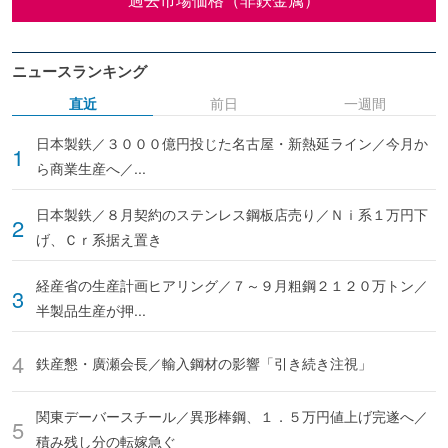
ニュースランキング
直近
前日
一週間
日本製鉄／３０００億円投じた名古屋・新熱延ライン／今月か
ら商業生産へ／...
日本製鉄／８月契約のステンレス鋼板店売り／Ｎｉ系１万円下
げ、Ｃｒ系据え置き
経産省の生産計画ヒアリング／７～９月粗鋼２１２０万トン／
半製品生産が押...
鉄産懇・廣瀬会長／輸入鋼材の影響「引き続き注視」
関東デーバースチール／異形棒鋼、１．５万円値上げ完遂へ／
積み残し分の転嫁急ぐ