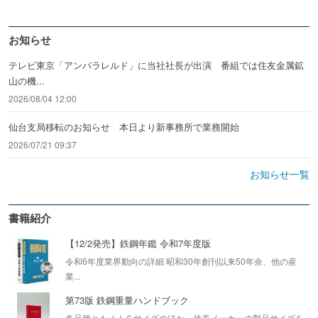
お知らせ
テレビ東京「アンパラレルド」に当社社長が出演 番組では住友金属鉱
山の機...
2026/08/04 12:00
仙台支局移転のお知らせ 本日より新事務所で業務開始
2026/07/21 09:37
お知らせ一覧
書籍紹介
【12/2発売】鉄鋼年鑑 令和7年度版
令和6年度業界動向の詳細 昭和30年創刊以来50年余、他の産
業...
第73版 鉄鋼重量ハンドブック
各品種ともＪＩＳサイズのほか、代表メーカーの製品サイズを