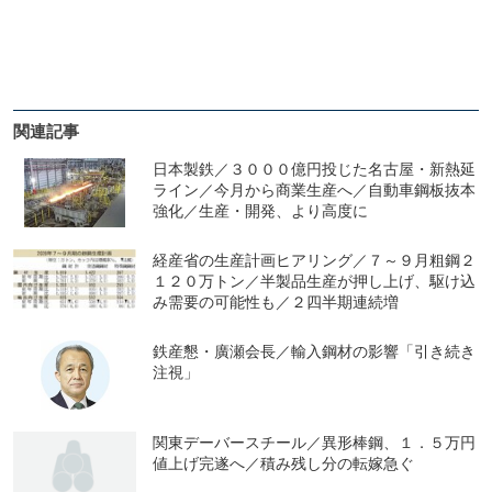
関連記事
日本製鉄／３０００億円投じた名古屋・新熱延
ライン／今月から商業生産へ／自動車鋼板抜本
強化／生産・開発、より高度に
経産省の生産計画ヒアリング／７～９月粗鋼２
１２０万トン／半製品生産が押し上げ、駆け込
み需要の可能性も／２四半期連続増
鉄産懇・廣瀬会長／輸入鋼材の影響「引き続き
注視」
関東デーバースチール／異形棒鋼、１．５万円
値上げ完遂へ／積み残し分の転嫁急ぐ