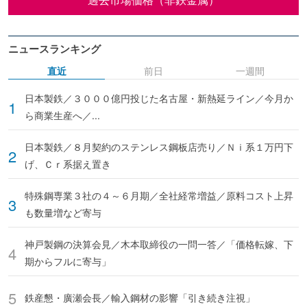
ニュースランキング
直近
前日
一週間
日本製鉄／３０００億円投じた名古屋・新熱延ライン／今月か
ら商業生産へ／...
日本製鉄／８月契約のステンレス鋼板店売り／Ｎｉ系１万円下
げ、Ｃｒ系据え置き
特殊鋼専業３社の４～６月期／全社経常増益／原料コスト上昇
も数量増など寄与
神戸製鋼の決算会見／木本取締役の一問一答／「価格転嫁、下
期からフルに寄与」
鉄産懇・廣瀬会長／輸入鋼材の影響「引き続き注視」