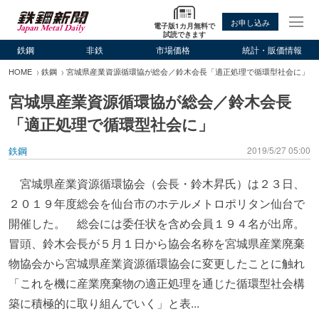
お申し込み
電子版1カ月無料で
試読できます
鉄鋼
非鉄
市場価格
統計・販価情報
HOME
鉄鋼
宮城県産業資源循環協が総会／鈴木会長「適正処理で循環型社会に」
宮城県産業資源循環協が総会／鈴木会長
「適正処理で循環型社会に」
鉄鋼
2019/5/27 05:00
宮城県産業資源循環協会（会長・鈴木昇氏）は２３日、
２０１９年度総会を仙台市のホテルメトロポリタン仙台で
開催した。 総会には委任状を含め会員１９４名が出席。
冒頭、鈴木会長が５月１日から協会名称を宮城県産業廃棄
物協会から宮城県産業資源循環協会に変更したことに触れ
「これを機に産業廃棄物の適正処理を通じた循環型社会構
築に積極的に取り組んでいく」と表...