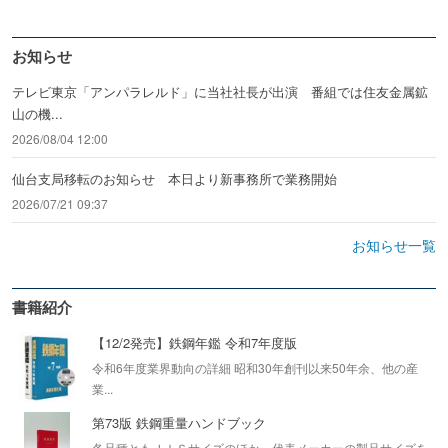
お知らせ
テレビ東京「アンパラレルド」に当社社長が出演 番組では住友金属鉱
山の機...
2026/08/04 12:00
仙台支局移転のお知らせ 本日より新事務所で業務開始
2026/07/21 09:37
お知らせ一覧
書籍紹介
【12/2発売】鉄鋼年鑑 令和7年度版
令和6年度業界動向の詳細 昭和30年創刊以来50年余、他の産
業...
第73版 鉄鋼重量ハンドブック
各品種ともＪＩＳサイズのほか、代表メーカーの製品サイズを