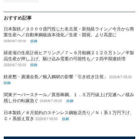
おすすめ記事
日本製鉄／３０００億円投じた名古屋・新熱延ライン／今月から商
業生産へ／自動車鋼板抜本強化／生産・開発、より高度に
2026/8/7 05:00
鉄鋼
経産省の生産計画ヒアリング／７～９月粗鋼２１２０万トン／半製
品生産が押し上げ、駆け込み需要の可能性も／２四半期連続増
2026/8/7 05:00
鉄鋼
鉄産懇・廣瀬会長／輸入鋼材の影響「引き続き注視」
2026/8/7 05:00
鉄鋼
関東デーバースチール／異形棒鋼、１．５万円値上げ完遂へ／積み
残し分の転嫁急ぐ
2026/8/7 05:00
鉄鋼
日本製鉄／８月契約のステンレス鋼板店売り／Ｎｉ系１万円下げ、
Ｃｒ系据え置き
2026/8/7 05:00
鉄鋼