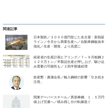
関連記事
日本製鉄／３０００億円投じた名古屋・新熱延
ライン／今月から商業生産へ／自動車鋼板抜本
強化／生産・開発、より高度に
経産省の生産計画ヒアリング／７～９月粗鋼２
１２０万トン／半製品生産が押し上げ、駆け込
み需要の可能性も／２四半期連続増
鉄産懇・廣瀬会長／輸入鋼材の影響「引き続き
注視」
関東デーバースチール／異形棒鋼、１．５万円
値上げ完遂へ／積み残し分の転嫁急ぐ