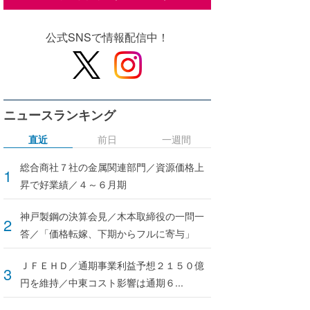
公式SNSで情報配信中！
ニュースランキング
直近
前日
一週間
総合商社７社の金属関連部門／資源価格上
昇で好業績／４～６月期
神戸製鋼の決算会見／木本取締役の一問一
答／「価格転嫁、下期からフルに寄与」
ＪＦＥＨＤ／通期事業利益予想２１５０億
円を維持／中東コスト影響は通期６...