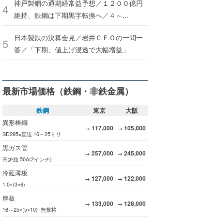
神戸製鋼の通期経常益予想／１２００億円
維持、鉄鋼は下期黒字転換へ／４～...
日本製鉄の決算会見／岩井ＣＦＯの一問一
答／「下期、値上げ浸透で大幅増益」
最新市場価格（鉄鋼・非鉄金属）
鉄鋼
東京
大阪
異形棒鋼
117,000
105,000
→
→
SD295=直送 16～25ミリ
黒ガス管
257,000
245,000
→
→
高炉品 50A(2インチ)
冷延薄板
127,000
122,000
→
→
1.0×(3×6)
厚板
133,000
128,000
→
→
16～25×(5×10)=無規格