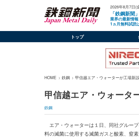
2026年8月7日(
「鉄鋼新聞
業界の最新情報
1ヵ月無料試読
トップ
HOME
鉄鋼
甲信越エア・ウォーターが工場新
甲信越エア・ウォータ
鉄鋼
エア・ウォーターは１日、同社グループ
料の滅菌に使用する滅菌ガスと酸素、窒素