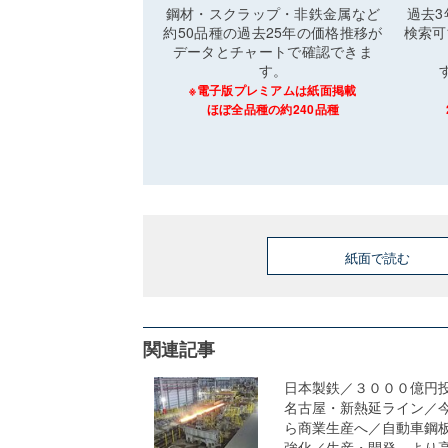
鋼材・スクラップ・非鉄金属など
過去
約50品種の過去25年の価格推移が
検索可
データとチャートで確認できま
す。
※電子版プレミアムは紙面掲載
ほぼ全品種の約240品種
紙面で読む
関連記事
日本製鉄／３０００億円
名古屋・新熱延ライン／
ら商業生産へ／自動車鋼
強化／生産・開発、より