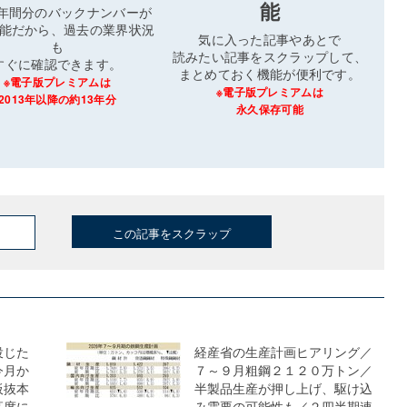
能
3年間分のバックナンバーが
能だから、過去の業界状況
気に入った記事やあとで
も
読みたい記事をスクラップして、
すぐに確認できます。
まとめておく機能が便利です。
※電子版プレミアムは
※電子版プレミアムは
2013年以降の約13年分
永久保存可能
この記事をスクラップ
投じた
経産省の生産計画ヒアリング／
今月か
７～９月粗鋼２１２０万トン／
板抜本
半製品生産が押し上げ、駆け込
高度に
み需要の可能性も／２四半期連