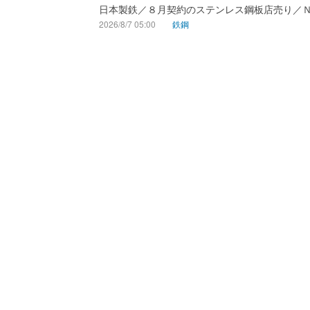
日本製鉄／８月契約のステンレス鋼板店売り／
2026/8/7 05:00
鉄鋼