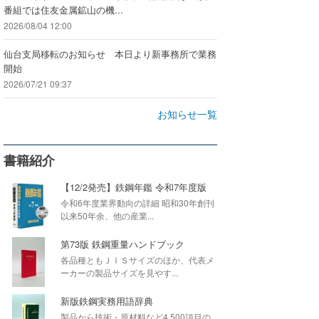
番組では住友金属鉱山の機...
2026/08/04 12:00
仙台支局移転のお知らせ 本日より新事務所で業務
開始
2026/07/21 09:37
お知らせ一覧
書籍紹介
【12/2発売】鉄鋼年鑑 令和7年度版
令和6年度業界動向の詳細 昭和30年創刊
以来50年余、他の産業...
第73版 鉄鋼重量ハンドブック
各品種ともＪＩＳサイズのほか、代表メ
ーカーの製品サイズを見やす...
新版鉄鋼実務用語辞典
製品から技術・原材料など4,500項目の