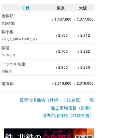
非鉄
東京
大阪
黄銅類
1,437,000
1,377,000
→
→
黄銅削粉
銅小板
2,580
2,712
→
→
2.0ミリ(365×1200ミリ)
銅管
2,760
2,922
→
→
50×5ミリ
ニッケル地金
2,950
2,950
→
→
溶解用
電気銅
2,310,000
2,310,000
→
→
最新市場価格（鉄鋼・非鉄金属） 一覧
過去市場価格（鉄鋼）
過去市場価格（非鉄金属）