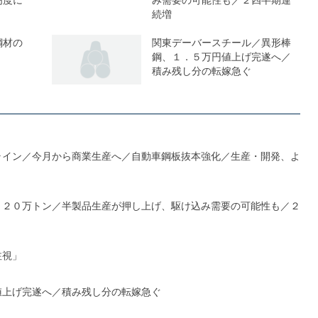
続増
鋼材の
関東デーバースチール／異形棒
鋼、１．５万円値上げ完遂へ／
積み残し分の転嫁急ぐ
ライン／今月から商業生産へ／自動車鋼板抜本強化／生産・開発、よ
１２０万トン／半製品生産が押し上げ、駆け込み需要の可能性も／２
注視」
値上げ完遂へ／積み残し分の転嫁急ぐ