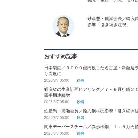
鉄産懇・廣瀬会長／輸入
影響「引き続き注視」
おすすめ記事
日本製鉄／３０００億円投じた名古屋・新熱延
り高度に
2026/8/7 05:00
鉄鋼
経産省の生産計画ヒアリング／７～９月粗鋼２
四半期連続増
2026/8/7 05:00
鉄鋼
鉄産懇・廣瀬会長／輸入鋼材の影響「引き続き
2026/8/7 05:00
鉄鋼
関東デーバースチール／異形棒鋼、１．５万円
2026/8/7 05:00
鉄鋼