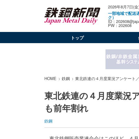
2026年8月7日(金
一部地域で配送
ク）
ID：202608@japa
PW：202608
トップ
HOME
鉄鋼
東北鉄連の４月度業況アンケート
東北鉄連の４月度業況
も前年割れ
鉄鋼
東北鉄鋼販売業連合会はこのほど、４月