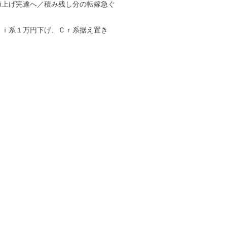
値上げ完遂へ／積み残し分の転嫁急ぐ
Ｎｉ系１万円下げ、Ｃｒ系据え置き