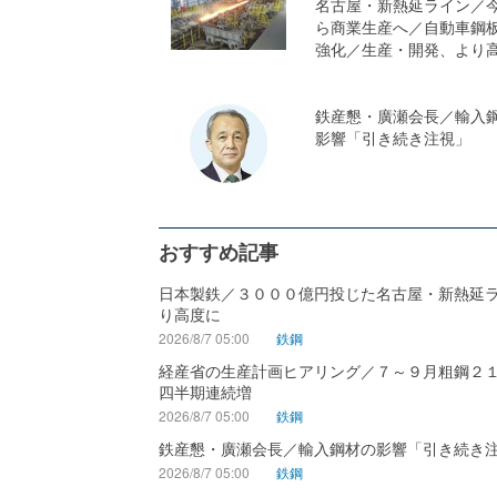
名古屋・新熱延ライン／
ら商業生産へ／自動車鋼
強化／生産・開発、より
鉄産懇・廣瀬会長／輸入
影響「引き続き注視」
おすすめ記事
日本製鉄／３０００億円投じた名古屋・新熱延
り高度に
2026/8/7 05:00
鉄鋼
経産省の生産計画ヒアリング／７～９月粗鋼２
四半期連続増
2026/8/7 05:00
鉄鋼
鉄産懇・廣瀬会長／輸入鋼材の影響「引き続き
2026/8/7 05:00
鉄鋼