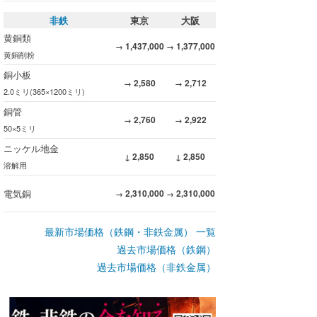
非鉄
東京
大阪
黄銅類
1,437,000
1,377,000
→
→
黄銅削粉
銅小板
2,580
2,712
→
→
2.0ミリ(365×1200ミリ)
銅管
2,760
2,922
→
→
50×5ミリ
ニッケル地金
2,850
2,850
↓
↓
溶解用
電気銅
2,310,000
2,310,000
→
→
最新市場価格（鉄鋼・非鉄金属） 一覧
過去市場価格（鉄鋼）
過去市場価格（非鉄金属）