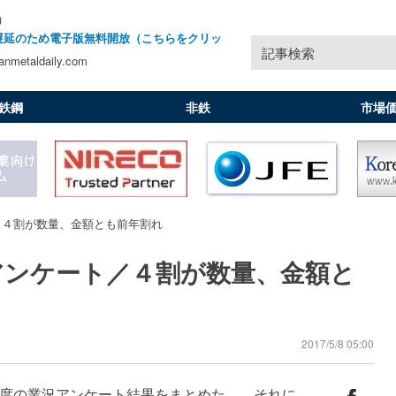
)
遅延のため電子版無料開放（こちらをクリッ
記事検索
nmetaldaily.com
鉄鋼
非鉄
市場
／４割が数量、金額とも前年割れ
アンケート／４割が数量、金額と
2017/5/8 05:00
度の業況アンケート結果をまとめた。 それに