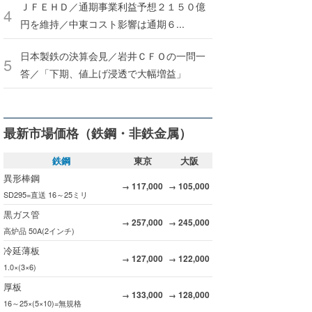
ＪＦＥＨＤ／通期事業利益予想２１５０億
円を維持／中東コスト影響は通期６...
日本製鉄の決算会見／岩井ＣＦＯの一問一
答／「下期、値上げ浸透で大幅増益」
最新市場価格（鉄鋼・非鉄金属）
鉄鋼
東京
大阪
異形棒鋼
117,000
105,000
→
→
SD295=直送 16～25ミリ
黒ガス管
257,000
245,000
→
→
高炉品 50A(2インチ)
冷延薄板
127,000
122,000
→
→
1.0×(3×6)
厚板
133,000
128,000
→
→
16～25×(5×10)=無規格