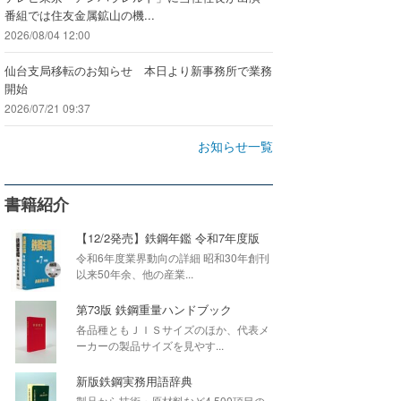
番組では住友金属鉱山の機...
2026/08/04 12:00
仙台支局移転のお知らせ 本日より新事務所で業務
開始
2026/07/21 09:37
お知らせ一覧
書籍紹介
【12/2発売】鉄鋼年鑑 令和7年度版
令和6年度業界動向の詳細 昭和30年創刊
以来50年余、他の産業...
第73版 鉄鋼重量ハンドブック
各品種ともＪＩＳサイズのほか、代表メ
ーカーの製品サイズを見やす...
新版鉄鋼実務用語辞典
製品から技術・原材料など4,500項目の