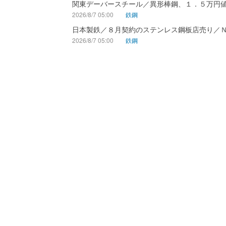
関東デーバースチール／異形棒鋼、１．５万円
2026/8/7 05:00
鉄鋼
日本製鉄／８月契約のステンレス鋼板店売り／
2026/8/7 05:00
鉄鋼