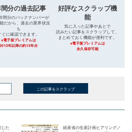
年間分の過去記事
好評なスクラップ機
能
3年間分のバックナンバーが
能だから、過去の業界状況
気に入った記事やあとで
も
読みたい記事をスクラップして、
すぐに確認できます。
まとめておく機能が便利です。
※電子版プレミアムは
※電子版プレミアムは
2013年以降の約13年分
永久保存可能
この記事をスクラップ
投じた
経産省の生産計画ヒアリング／