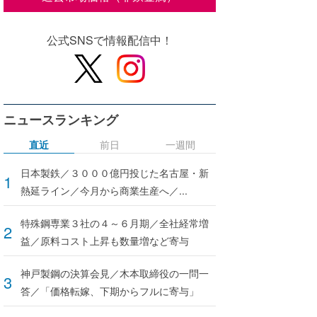
公式SNSで情報配信中！
ニュースランキング
直近
前日
一週間
日本製鉄／３０００億円投じた名古屋・新
熱延ライン／今月から商業生産へ／...
特殊鋼専業３社の４～６月期／全社経常増
益／原料コスト上昇も数量増など寄与
神戸製鋼の決算会見／木本取締役の一問一
答／「価格転嫁、下期からフルに寄与」