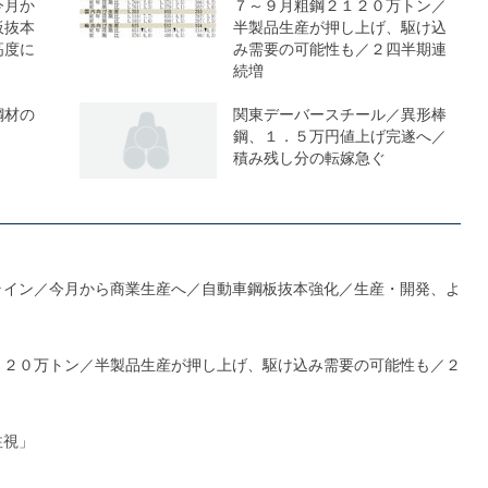
今月か
７～９月粗鋼２１２０万トン／
板抜本
半製品生産が押し上げ、駆け込
高度に
み需要の可能性も／２四半期連
続増
鋼材の
関東デーバースチール／異形棒
鋼、１．５万円値上げ完遂へ／
積み残し分の転嫁急ぐ
ライン／今月から商業生産へ／自動車鋼板抜本強化／生産・開発、よ
１２０万トン／半製品生産が押し上げ、駆け込み需要の可能性も／２
注視」