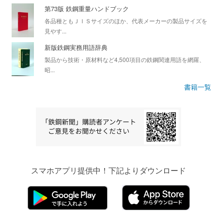
第73版 鉄鋼重量ハンドブック
各品種ともＪＩＳサイズのほか、代表メーカーの製品サイズを
見やす...
新版鉄鋼実務用語辞典
製品から技術・原材料など4,500項目の鉄鋼関連用語を網羅、
昭...
書籍一覧
スマホアプリ提供中！下記よりダウンロード