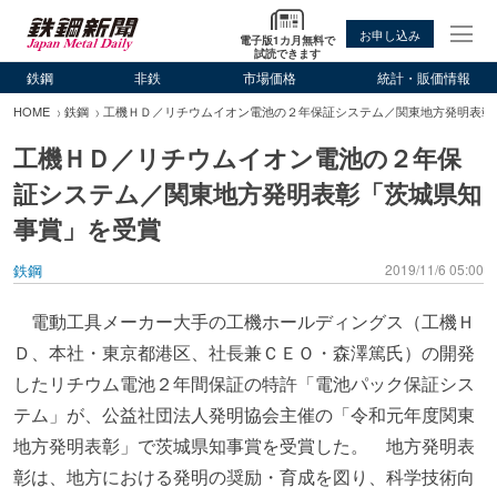
お申し込み
電子版1カ月無料で
試読できます
鉄鋼
非鉄
市場価格
統計・販価情報
HOME
鉄鋼
工機ＨＤ／リチウムイオン電池の２年保証システム／関東地方発明表彰
工機ＨＤ／リチウムイオン電池の２年保
証システム／関東地方発明表彰「茨城県知
事賞」を受賞
鉄鋼
2019/11/6 05:00
電動工具メーカー大手の工機ホールディングス（工機Ｈ
Ｄ、本社・東京都港区、社長兼ＣＥＯ・森澤篤氏）の開発
したリチウム電池２年間保証の特許「電池パック保証シス
テム」が、公益社団法人発明協会主催の「令和元年度関東
地方発明表彰」で茨城県知事賞を受賞した。 地方発明表
彰は、地方における発明の奨励・育成を図り、科学技術向