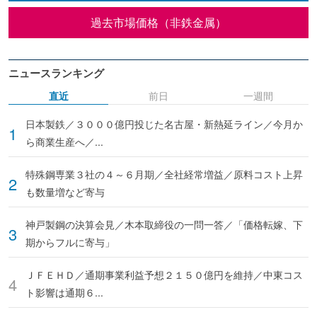
過去市場価格（非鉄金属）
ニュースランキング
直近
前日
一週間
日本製鉄／３０００億円投じた名古屋・新熱延ライン／今月か
ら商業生産へ／...
特殊鋼専業３社の４～６月期／全社経常増益／原料コスト上昇
も数量増など寄与
神戸製鋼の決算会見／木本取締役の一問一答／「価格転嫁、下
期からフルに寄与」
ＪＦＥＨＤ／通期事業利益予想２１５０億円を維持／中東コス
ト影響は通期６...