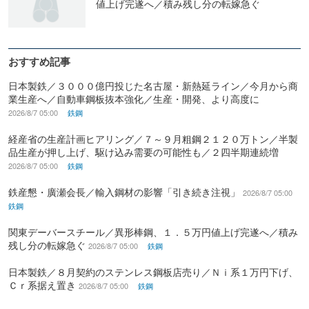
値上げ完遂へ／積み残し分の転嫁急ぐ
おすすめ記事
日本製鉄／３０００億円投じた名古屋・新熱延ライン／今月から商
業生産へ／自動車鋼板抜本強化／生産・開発、より高度に
2026/8/7 05:00
鉄鋼
経産省の生産計画ヒアリング／７～９月粗鋼２１２０万トン／半製
品生産が押し上げ、駆け込み需要の可能性も／２四半期連続増
2026/8/7 05:00
鉄鋼
鉄産懇・廣瀬会長／輸入鋼材の影響「引き続き注視」
2026/8/7 05:00
鉄鋼
関東デーバースチール／異形棒鋼、１．５万円値上げ完遂へ／積み
残し分の転嫁急ぐ
2026/8/7 05:00
鉄鋼
日本製鉄／８月契約のステンレス鋼板店売り／Ｎｉ系１万円下げ、
Ｃｒ系据え置き
2026/8/7 05:00
鉄鋼