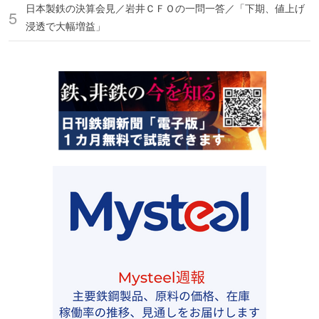
日本製鉄の決算会見／岩井ＣＦＯの一問一答／「下期、値上げ
浸透で大幅増益」