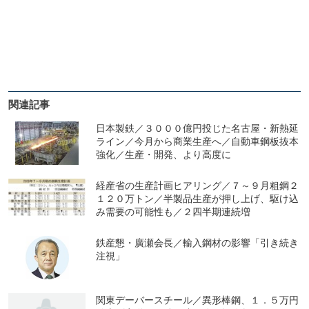
関連記事
日本製鉄／３０００億円投じた名古屋・新熱延
ライン／今月から商業生産へ／自動車鋼板抜本
強化／生産・開発、より高度に
経産省の生産計画ヒアリング／７～９月粗鋼２
１２０万トン／半製品生産が押し上げ、駆け込
み需要の可能性も／２四半期連続増
鉄産懇・廣瀬会長／輸入鋼材の影響「引き続き
注視」
関東デーバースチール／異形棒鋼、１．５万円