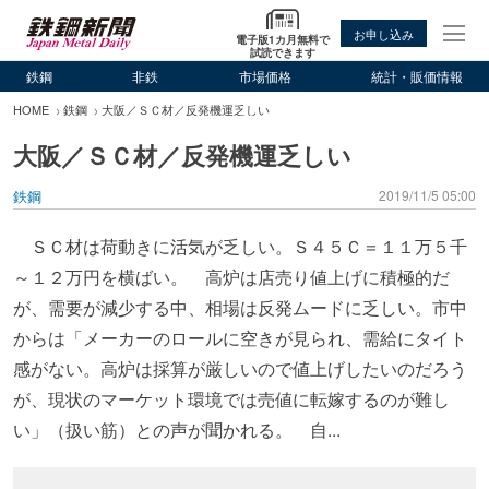
お申し込み
電子版1カ月無料で
試読できます
鉄鋼
非鉄
市場価格
統計・販価情報
HOME
鉄鋼
大阪／ＳＣ材／反発機運乏しい
大阪／ＳＣ材／反発機運乏しい
鉄鋼
2019/11/5 05:00
ＳＣ材は荷動きに活気が乏しい。Ｓ４５Ｃ＝１１万５千
～１２万円を横ばい。 高炉は店売り値上げに積極的だ
が、需要が減少する中、相場は反発ムードに乏しい。市中
からは「メーカーのロールに空きが見られ、需給にタイト
感がない。高炉は採算が厳しいので値上げしたいのだろう
が、現状のマーケット環境では売値に転嫁するのが難し
い」（扱い筋）との声が聞かれる。 自...