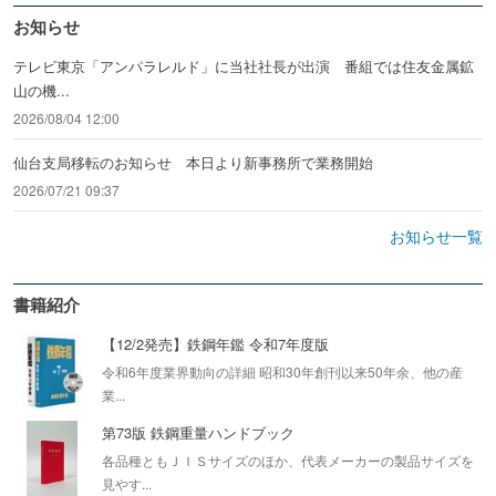
お知らせ
テレビ東京「アンパラレルド」に当社社長が出演 番組では住友金属鉱
山の機...
2026/08/04 12:00
仙台支局移転のお知らせ 本日より新事務所で業務開始
2026/07/21 09:37
お知らせ一覧
書籍紹介
【12/2発売】鉄鋼年鑑 令和7年度版
令和6年度業界動向の詳細 昭和30年創刊以来50年余、他の産
業...
第73版 鉄鋼重量ハンドブック
各品種ともＪＩＳサイズのほか、代表メーカーの製品サイズを
見やす...