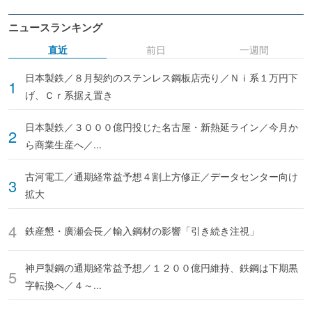
ニュースランキング
直近
前日
一週間
日本製鉄／８月契約のステンレス鋼板店売り／Ｎｉ系１万円下
げ、Ｃｒ系据え置き
日本製鉄／３０００億円投じた名古屋・新熱延ライン／今月か
ら商業生産へ／...
古河電工／通期経常益予想４割上方修正／データセンター向け
拡大
鉄産懇・廣瀬会長／輸入鋼材の影響「引き続き注視」
神戸製鋼の通期経常益予想／１２００億円維持、鉄鋼は下期黒
字転換へ／４～...