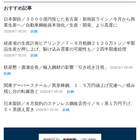
おすすめ記事
日本製鉄／３０００億円投じた名古屋・新熱延ライン／今月から商
業生産へ／自動車鋼板抜本強化／生産・開発、より高度に
2026/8/7 05:00
鉄鋼
経産省の生産計画ヒアリング／７～９月粗鋼２１２０万トン／半製
品生産が押し上げ、駆け込み需要の可能性も／２四半期連続増
2026/8/7 05:00
鉄鋼
鉄産懇・廣瀬会長／輸入鋼材の影響「引き続き注視」
2026/8/7 05:00
鉄鋼
関東デーバースチール／異形棒鋼、１．５万円値上げ完遂へ／積み
残し分の転嫁急ぐ
2026/8/7 05:00
鉄鋼
日本製鉄／８月契約のステンレス鋼板店売り／Ｎｉ系１万円下げ、
Ｃｒ系据え置き
2026/8/7 05:00
鉄鋼