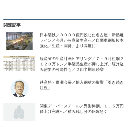
関連記事
日本製鉄／３０００億円投じた名古屋・新熱延
ライン／今月から商業生産へ／自動車鋼板抜本
強化／生産・開発、より高度に
経産省の生産計画ヒアリング／７～９月粗鋼２
１２０万トン／半製品生産が押し上げ、駆け込
み需要の可能性も／２四半期連続増
鉄産懇・廣瀬会長／輸入鋼材の影響「引き続き
注視」
関東デーバースチール／異形棒鋼、１．５万円
値上げ完遂へ／積み残し分の転嫁急ぐ