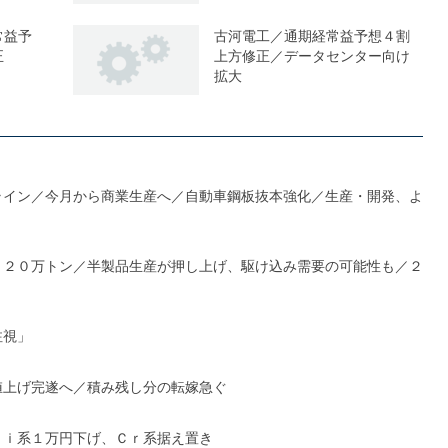
常益予
古河電工／通期経常益予想４割
正
上方修正／データセンター向け
拡大
ライン／今月から商業生産へ／自動車鋼板抜本強化／生産・開発、よ
１２０万トン／半製品生産が押し上げ、駆け込み需要の可能性も／２
注視」
値上げ完遂へ／積み残し分の転嫁急ぐ
Ｎｉ系１万円下げ、Ｃｒ系据え置き