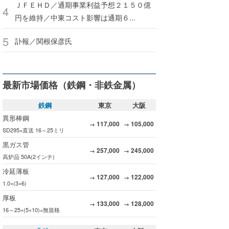
ＪＦＥＨＤ／通期事業利益予想２１５０億
円を維持／中東コスト影響は通期６...
訃報／関根保彦氏
最新市場価格（鉄鋼・非鉄金属）
鉄鋼
東京
大阪
異形棒鋼
117,000
105,000
→
→
SD295=直送 16～25ミリ
黒ガス管
257,000
245,000
→
→
高炉品 50A(2インチ)
冷延薄板
127,000
122,000
→
→
1.0×(3×6)
厚板
133,000
128,000
→
→
16～25×(5×10)=無規格