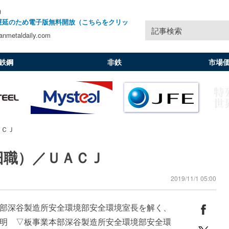
)
遅延のため電子版無料開放（こちらをクリッ
記事検索
nmetaldaily.com
鉄鋼
非鉄
市場
ＡＣＪ
旧職）／ＵＡＣＪ
2019/11/1 05:00
部深谷製造所安全環境部安全環境室長を解く、
明 ▽板事業本部深谷製造所安全環境部安全環