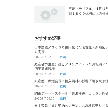
三菱マテリアル／通期経
想１８００億円に上方修
おすすめ記事
日本製鉄／３０００億円投じた名古屋・新熱延
り高度に
2026/8/7 05:00
鉄鋼
経産省の生産計画ヒアリング／７～９月粗鋼２
四半期連続増
2026/8/7 05:00
鉄鋼
鉄産懇・廣瀬会長／輸入鋼材の影響「引き続き
2026/8/7 05:00
鉄鋼
関東デーバースチール／異形棒鋼、１．５万円
2026/8/7 05:00
鉄鋼
日本製鉄／８月契約のステンレス鋼板店売り／