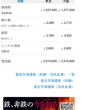
非鉄
東京
大阪
黄銅類
1,437,000
1,377,000
→
→
黄銅削粉
銅小板
2,580
2,712
→
→
2.0ミリ(365×1200ミリ)
銅管
2,760
2,922
→
→
50×5ミリ
ニッケル地金
2,850
2,850
↓
↓
溶解用
電気銅
2,310,000
2,310,000
→
→
最新市場価格（鉄鋼・非鉄金属） 一覧
過去市場価格（鉄鋼）
過去市場価格（非鉄金属）