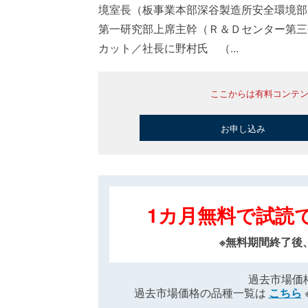
境室長（板事業本部深谷製造所安全環境部
第一研究部上席主幹（Ｒ＆Ｄセンター第三
カット／社長に野村氏 （...
ここからは有料コンテ
お申し込み
1カ月無料で試読
※無料期間終了後
過去市場価
過去市場価格の品種一覧は
こちら