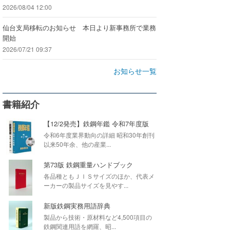
2026/08/04 12:00
仙台支局移転のお知らせ 本日より新事務所で業務
開始
2026/07/21 09:37
お知らせ一覧
書籍紹介
【12/2発売】鉄鋼年鑑 令和7年度版
令和6年度業界動向の詳細 昭和30年創刊
以来50年余、他の産業...
第73版 鉄鋼重量ハンドブック
各品種ともＪＩＳサイズのほか、代表メ
ーカーの製品サイズを見やす...
新版鉄鋼実務用語辞典
製品から技術・原材料など4,500項目の
鉄鋼関連用語を網羅、昭...