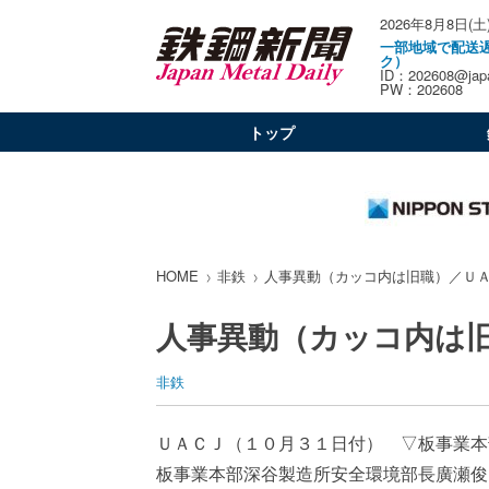
2026年8月8日(土
一部地域で配送
ク）
ID：202608@japa
PW：202608
トップ
HOME
非鉄
人事異動（カッコ内は旧職）／Ｕ
人事異動（カッコ内は
非鉄
ＵＡＣＪ（１０月３１日付） ▽板事業本
板事業本部深谷製造所安全環境部長廣瀬俊