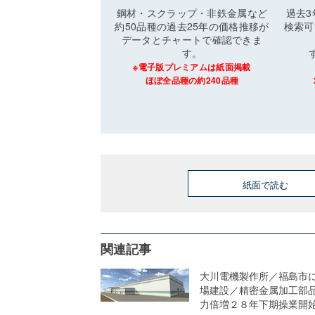
鋼材・スクラップ・非鉄金属など
過去
約50品種の過去25年の価格推移が
検索可
データとチャートで確認できま
す。
※電子版プレミアムは紙面掲載
ほぼ全品種の約240品種
紙面で読む
関連記事
大川電機製作所／福島市
場建設／精密金属加工部
力倍増２８年下期操業開