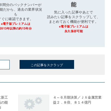
能
3年間分のバックナンバーが
能だから、過去の業界状況
気に入った記事やあとで
も
読みたい記事をスクラップして、
すぐに確認できます。
まとめておく機能が便利です。
※電子版プレミアムは
※電子版プレミアムは
2013年以降の約13年分
永久保存可能
この記事をスクラップ
に新工
４～６月期決算／ＪＸ金属営業
品の能
益２．８倍、８１４億円
始