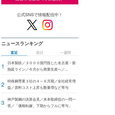
公式SNSで情報配信中！
ニュースランキング
直近
前日
一週間
日本製鉄／３０００億円投じた名古屋・新
熱延ライン／今月から商業生産へ／...
特殊鋼専業３社の４～６月期／全社経常増
益／原料コスト上昇も数量増など寄与
神戸製鋼の決算会見／木本取締役の一問一
答／「価格転嫁、下期からフルに寄与」