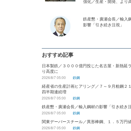
強化／生産・開発、より
鉄産懇・廣瀬会長／輸入
影響「引き続き注視」
おすすめ記事
日本製鉄／３０００億円投じた名古屋・新熱延
り高度に
2026/8/7 05:00
鉄鋼
経産省の生産計画ヒアリング／７～９月粗鋼２
四半期連続増
2026/8/7 05:00
鉄鋼
鉄産懇・廣瀬会長／輸入鋼材の影響「引き続き
2026/8/7 05:00
鉄鋼
関東デーバースチール／異形棒鋼、１．５万円
2026/8/7 05:00
鉄鋼