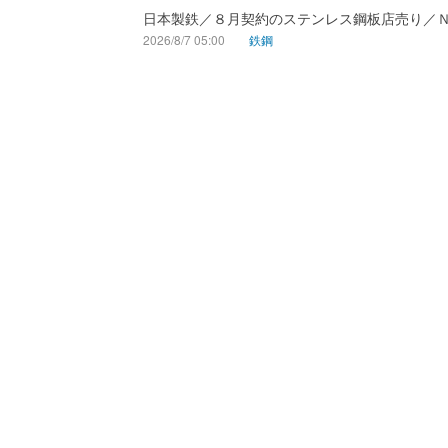
日本製鉄／８月契約のステンレス鋼板店売り／
2026/8/7 05:00
鉄鋼