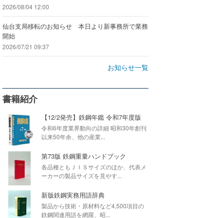
2026/08/04 12:00
仙台支局移転のお知らせ 本日より新事務所で業務
開始
2026/07/21 09:37
お知らせ一覧
書籍紹介
【12/2発売】鉄鋼年鑑 令和7年度版
令和6年度業界動向の詳細 昭和30年創刊
以来50年余、他の産業...
第73版 鉄鋼重量ハンドブック
各品種ともＪＩＳサイズのほか、代表メ
ーカーの製品サイズを見やす...
新版鉄鋼実務用語辞典
製品から技術・原材料など4,500項目の
鉄鋼関連用語を網羅、昭...