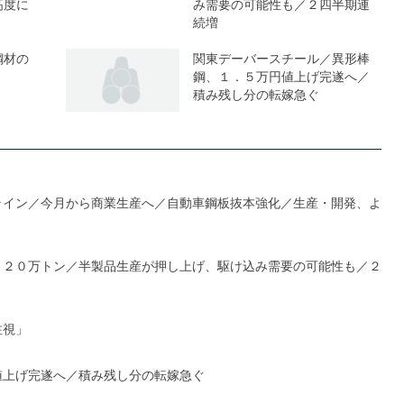
高度に
み需要の可能性も／２四半期連
続増
鋼材の
関東デーバースチール／異形棒
鋼、１．５万円値上げ完遂へ／
積み残し分の転嫁急ぐ
ライン／今月から商業生産へ／自動車鋼板抜本強化／生産・開発、よ
１２０万トン／半製品生産が押し上げ、駆け込み需要の可能性も／２
注視」
値上げ完遂へ／積み残し分の転嫁急ぐ