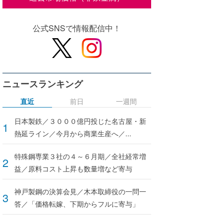
公式SNSで情報配信中！
ニュースランキング
直近
前日
一週間
日本製鉄／３０００億円投じた名古屋・新
熱延ライン／今月から商業生産へ／...
特殊鋼専業３社の４～６月期／全社経常増
益／原料コスト上昇も数量増など寄与
神戸製鋼の決算会見／木本取締役の一問一
答／「価格転嫁、下期からフルに寄与」