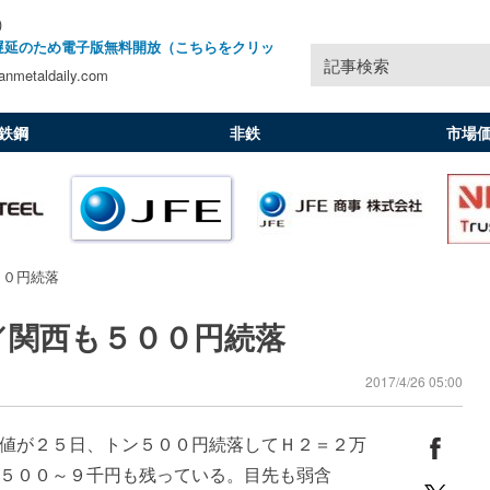
)
遅延のため電子版無料開放（こちらをクリッ
記事検索
nmetaldaily.com
鉄鋼
非鉄
市場
００円続落
／関西も５００円続落
2017/4/26 05:00
値が２５日、トン５００円続落してＨ２＝２万
５００～９千円も残っている。目先も弱含