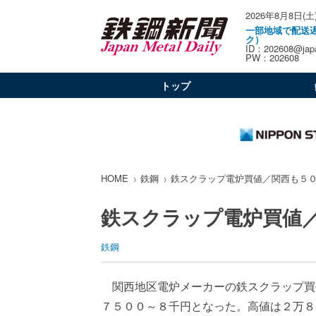
2026年8月8日(土
一部地域で配送
ク）
ID：202608@japa
PW：202608
トップ
HOME
鉄鋼
鉄スクラップ電炉買値／関西も５
鉄スクラップ電炉買値
鉄鋼
関西地区電炉メーカーの鉄スクラップ買
７５００～８千円となった。高値は２万８