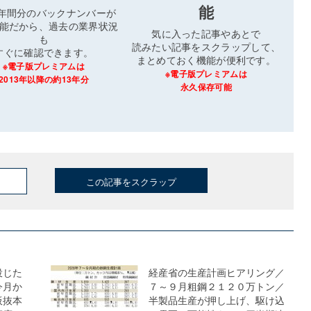
能
3年間分のバックナンバーが
能だから、過去の業界状況
気に入った記事やあとで
も
読みたい記事をスクラップして、
すぐに確認できます。
まとめておく機能が便利です。
※電子版プレミアムは
※電子版プレミアムは
2013年以降の約13年分
永久保存可能
この記事をスクラップ
投じた
経産省の生産計画ヒアリング／
今月か
７～９月粗鋼２１２０万トン／
板抜本
半製品生産が押し上げ、駆け込