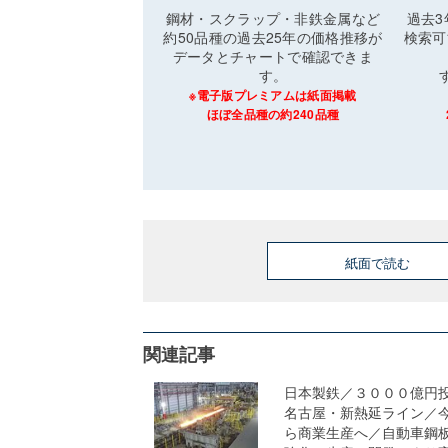
鋼材・スクラップ・非鉄金属など
過去
約50品種の過去25年の価格推移が
検索可
データとチャートで確認できま
す。
※電子版プレミアムは紙面掲載
ほぼ全品種の約240品種
紙面で読む
関連記事
日本製鉄／３０００億円
名古屋・新熱延ライン／
ら商業生産へ／自動車鋼