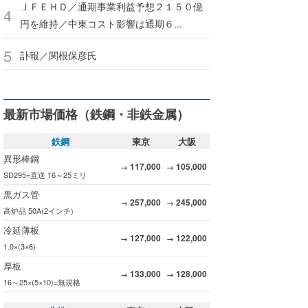
ＪＦＥＨＤ／通期事業利益予想２１５０億
円を維持／中東コスト影響は通期６...
訃報／関根保彦氏
最新市場価格（鉄鋼・非鉄金属）
鉄鋼
東京
大阪
異形棒鋼
117,000
105,000
→
→
SD295=直送 16～25ミリ
黒ガス管
257,000
245,000
→
→
高炉品 50A(2インチ)
冷延薄板
127,000
122,000
→
→
1.0×(3×6)
厚板
133,000
128,000
→
→
16～25×(5×10)=無規格