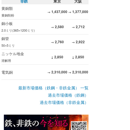
非鉄
東京
大阪
黄銅類
1,437,000
1,377,000
→
→
黄銅削粉
銅小板
2,580
2,712
→
→
2.0ミリ(365×1200ミリ)
銅管
2,760
2,922
→
→
50×5ミリ
ニッケル地金
2,850
2,850
↓
↓
溶解用
電気銅
2,310,000
2,310,000
→
→
最新市場価格（鉄鋼・非鉄金属） 一覧
過去市場価格（鉄鋼）
過去市場価格（非鉄金属）