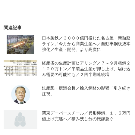
関連記事
日本製鉄／３０００億円投じた名古屋・新熱延
ライン／今月から商業生産へ／自動車鋼板抜本
強化／生産・開発、より高度に
経産省の生産計画ヒアリング／７～９月粗鋼２
１２０万トン／半製品生産が押し上げ、駆け込
み需要の可能性も／２四半期連続増
鉄産懇・廣瀬会長／輸入鋼材の影響「引き続き
注視」
関東デーバースチール／異形棒鋼、１．５万円
値上げ完遂へ／積み残し分の転嫁急ぐ