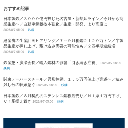
おすすめ記事
日本製鉄／３０００億円投じた名古屋・新熱延ライン／今月から商
業生産へ／自動車鋼板抜本強化／生産・開発、より高度に
2026/8/7 05:00
鉄鋼
経産省の生産計画ヒアリング／７～９月粗鋼２１２０万トン／半製
品生産が押し上げ、駆け込み需要の可能性も／２四半期連続増
2026/8/7 05:00
鉄鋼
鉄産懇・廣瀬会長／輸入鋼材の影響「引き続き注視」
2026/8/7 05:00
鉄鋼
関東デーバースチール／異形棒鋼、１．５万円値上げ完遂へ／積み
残し分の転嫁急ぐ
2026/8/7 05:00
鉄鋼
日本製鉄／８月契約のステンレス鋼板店売り／Ｎｉ系１万円下げ、
Ｃｒ系据え置き
2026/8/7 05:00
鉄鋼