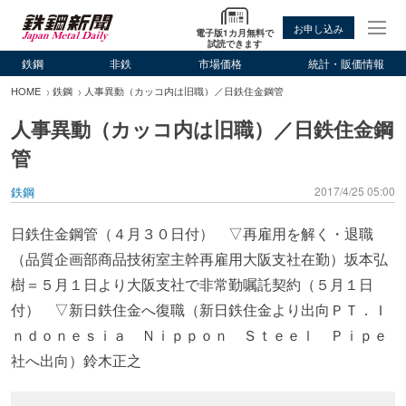
お申し込み
電子版1カ月無料で
試読できます
鉄鋼
非鉄
市場価格
統計・販価情報
HOME
鉄鋼
人事異動（カッコ内は旧職）／日鉄住金鋼管
人事異動（カッコ内は旧職）／日鉄住金鋼
管
鉄鋼
2017/4/25 05:00
日鉄住金鋼管（４月３０日付） ▽再雇用を解く・退職
（品質企画部商品技術室主幹再雇用大阪支社在勤）坂本弘
樹＝５月１日より大阪支社で非常勤嘱託契約（５月１日
付） ▽新日鉄住金へ復職（新日鉄住金より出向ＰＴ．Ｉ
ｎｄｏｎｅｓｉａ Ｎｉｐｐｏｎ Ｓｔｅｅｌ Ｐｉｐｅ
社へ出向）鈴木正之