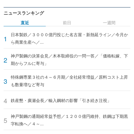
ニュースランキング
直近
前日
一週間
日本製鉄／３０００億円投じた名古屋・新熱延ライン／今月か
ら商業生産へ／...
神戸製鋼の決算会見／木本取締役の一問一答／「価格転嫁、下
期からフルに寄与」
特殊鋼専業３社の４～６月期／全社経常増益／原料コスト上昇
も数量増など寄与
鉄産懇・廣瀬会長／輸入鋼材の影響「引き続き注視」
神戸製鋼の通期経常益予想／１２００億円維持、鉄鋼は下期黒
字転換へ／４～...