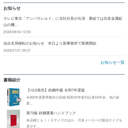
お知らせ
テレビ東京「アンパラレルド」に当社社長が出演 番組では住友金属鉱
山の機...
2026/08/04 12:00
仙台支局移転のお知らせ 本日より新事務所で業務開始
2026/07/21 09:37
お知らせ一覧
書籍紹介
【12/2発売】鉄鋼年鑑 令和7年度版
令和6年度業界動向の詳細 昭和30年創刊以来50年余、他の産
業...
第73版 鉄鋼重量ハンドブック
各品種ともＪＩＳサイズのほか、代表メーカーの製品サイズを
見やす...