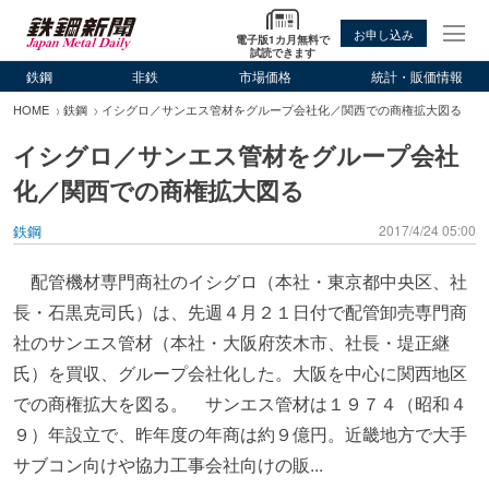
お申し込み
電子版1カ月無料で
試読できます
鉄鋼
非鉄
市場価格
統計・販価情報
HOME
鉄鋼
イシグロ／サンエス管材をグループ会社化／関西での商権拡大図る
イシグロ／サンエス管材をグループ会社
化／関西での商権拡大図る
鉄鋼
2017/4/24 05:00
配管機材専門商社のイシグロ（本社・東京都中央区、社
長・石黒克司氏）は、先週４月２１日付で配管卸売専門商
社のサンエス管材（本社・大阪府茨木市、社長・堤正継
氏）を買収、グループ会社化した。大阪を中心に関西地区
での商権拡大を図る。 サンエス管材は１９７４（昭和４
９）年設立で、昨年度の年商は約９億円。近畿地方で大手
サブコン向けや協力工事会社向けの販...