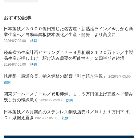
おすすめ記事
日本製鉄／３０００億円投じた名古屋・新熱延ライン／今月から商
業生産へ／自動車鋼板抜本強化／生産・開発、より高度に
2026/8/7 05:00
鉄鋼
経産省の生産計画ヒアリング／７～９月粗鋼２１２０万トン／半製
品生産が押し上げ、駆け込み需要の可能性も／２四半期連続増
2026/8/7 05:00
鉄鋼
鉄産懇・廣瀬会長／輸入鋼材の影響「引き続き注視」
2026/8/7 05:00
鉄鋼
関東デーバースチール／異形棒鋼、１．５万円値上げ完遂へ／積み
残し分の転嫁急ぐ
2026/8/7 05:00
鉄鋼
日本製鉄／８月契約のステンレス鋼板店売り／Ｎｉ系１万円下げ、
Ｃｒ系据え置き
2026/8/7 05:00
鉄鋼