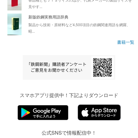
見やす...
新版鉄鋼実務用語辞典
製品から技術・原材料など4,500項目の鉄鋼関連用語を網羅、
昭...
書籍一覧
スマホアプリ提供中！下記よりダウンロード
公式SNSで情報配信中！