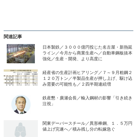
関連記事
日本製鉄／３０００億円投じた名古屋・新熱延
ライン／今月から商業生産へ／自動車鋼板抜本
強化／生産・開発、より高度に
経産省の生産計画ヒアリング／７～９月粗鋼２
１２０万トン／半製品生産が押し上げ、駆け込
み需要の可能性も／２四半期連続増
鉄産懇・廣瀬会長／輸入鋼材の影響「引き続き
注視」
関東デーバースチール／異形棒鋼、１．５万円
値上げ完遂へ／積み残し分の転嫁急ぐ