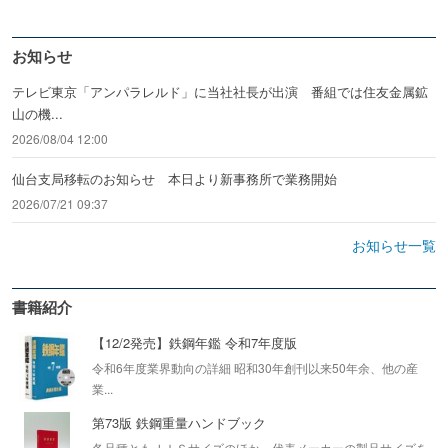
お知らせ
テレビ東京「アンパラレルド」に当社社長が出演 番組では住友金属鉱
山の機...
2026/08/04 12:00
仙台支局移転のお知らせ 本日より新事務所で業務開始
2026/07/21 09:37
お知らせ一覧
書籍紹介
【12/2発売】鉄鋼年鑑 令和7年度版
令和6年度業界動向の詳細 昭和30年創刊以来50年余、他の産
業...
第73版 鉄鋼重量ハンドブック
各品種ともＪＩＳサイズのほか、代表メーカーの製品サイズを