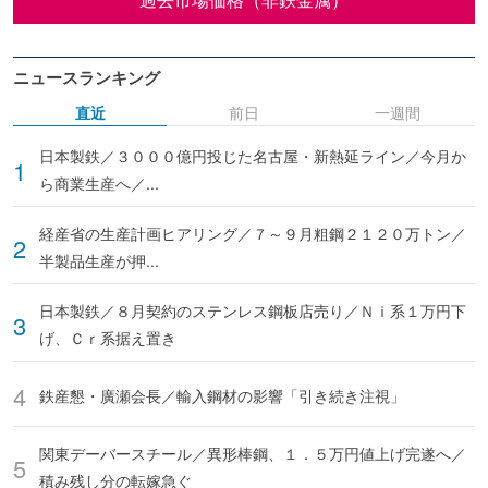
ニュースランキング
直近
前日
一週間
日本製鉄／３０００億円投じた名古屋・新熱延ライン／今月か
ら商業生産へ／...
経産省の生産計画ヒアリング／７～９月粗鋼２１２０万トン／
半製品生産が押...
日本製鉄／８月契約のステンレス鋼板店売り／Ｎｉ系１万円下
げ、Ｃｒ系据え置き
鉄産懇・廣瀬会長／輸入鋼材の影響「引き続き注視」
関東デーバースチール／異形棒鋼、１．５万円値上げ完遂へ／
積み残し分の転嫁急ぐ