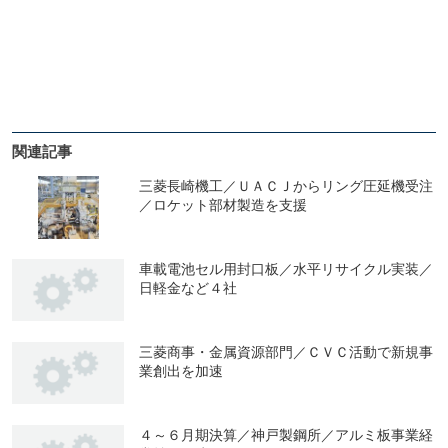
関連記事
三菱長崎機工／ＵＡＣＪからリング圧延機受注
／ロケット部材製造を支援
車載電池セル用封口板／水平リサイクル実装／
日軽金など４社
三菱商事・金属資源部門／ＣＶＣ活動で新規事
業創出を加速
４～６月期決算／神戸製鋼所／アルミ板事業経