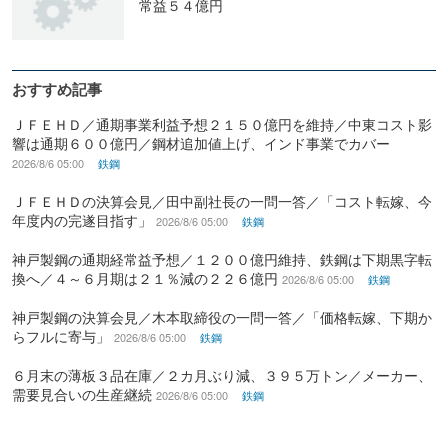
常益５４億円
おすすめ記事
ＪＦＥＨＤ／通期事業利益予想２１５０億円を維持／中東コスト影
響は通期６００億円／鋼材追加値上げ、インド事業でカバー
2026/8/6 05:00
鉄鋼
ＪＦＥＨＤの決算会見／田中副社長の一問一答／「コスト転嫁、今
年度内の完遂目指す」
2026/8/6 05:00
鉄鋼
神戸製鋼の通期経常益予想／１２００億円維持、鉄鋼は下期黒字転
換へ／４～６月期は２１％減の２２６億円
2026/8/6 05:00
鉄鋼
神戸製鋼の決算会見／木本取締役の一問一答／「価格転嫁、下期か
らフルに寄与」
2026/8/6 05:00
鉄鋼
６月末の薄板３品在庫／２カ月ぶり減、３９５万トン／メーカー、
需要見合いの生産継続
2026/8/6 05:00
鉄鋼