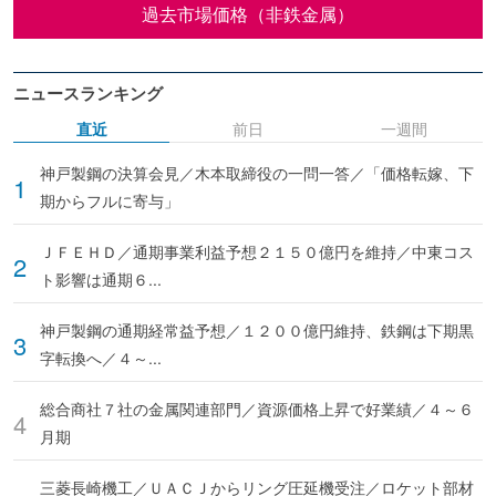
過去市場価格（非鉄金属）
ニュースランキング
直近
前日
一週間
神戸製鋼の決算会見／木本取締役の一問一答／「価格転嫁、下
期からフルに寄与」
ＪＦＥＨＤ／通期事業利益予想２１５０億円を維持／中東コス
ト影響は通期６...
神戸製鋼の通期経常益予想／１２００億円維持、鉄鋼は下期黒
字転換へ／４～...
総合商社７社の金属関連部門／資源価格上昇で好業績／４～６
月期
三菱長崎機工／ＵＡＣＪからリング圧延機受注／ロケット部材