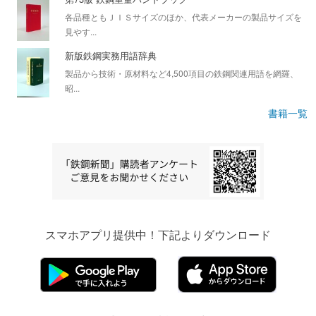
各品種ともＪＩＳサイズのほか、代表メーカーの製品サイズを
見やす...
新版鉄鋼実務用語辞典
製品から技術・原材料など4,500項目の鉄鋼関連用語を網羅、
昭...
書籍一覧
スマホアプリ提供中！下記よりダウンロード