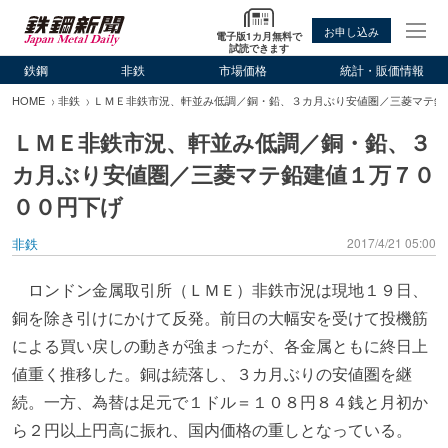
お申し込み
電子版1カ月無料で
試読できます
鉄鋼
非鉄
市場価格
統計・販価情報
HOME
非鉄
ＬＭＥ非鉄市況、軒並み低調／銅・鉛、３カ月ぶり安値圏／三菱マテ鉛
ＬＭＥ非鉄市況、軒並み低調／銅・鉛、３
カ月ぶり安値圏／三菱マテ鉛建値１万７０
００円下げ
非鉄
2017/4/21 05:00
ロンドン金属取引所（ＬＭＥ）非鉄市況は現地１９日、
銅を除き引けにかけて反発。前日の大幅安を受けて投機筋
による買い戻しの動きが強まったが、各金属ともに終日上
値重く推移した。銅は続落し、３カ月ぶりの安値圏を継
続。一方、為替は足元で１ドル＝１０８円８４銭と月初か
ら２円以上円高に振れ、国内価格の重しとなっている。