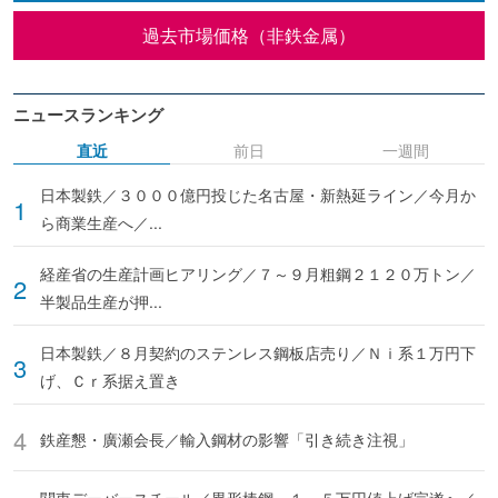
過去市場価格（非鉄金属）
ニュースランキング
直近
前日
一週間
日本製鉄／３０００億円投じた名古屋・新熱延ライン／今月か
ら商業生産へ／...
経産省の生産計画ヒアリング／７～９月粗鋼２１２０万トン／
半製品生産が押...
日本製鉄／８月契約のステンレス鋼板店売り／Ｎｉ系１万円下
げ、Ｃｒ系据え置き
鉄産懇・廣瀬会長／輸入鋼材の影響「引き続き注視」