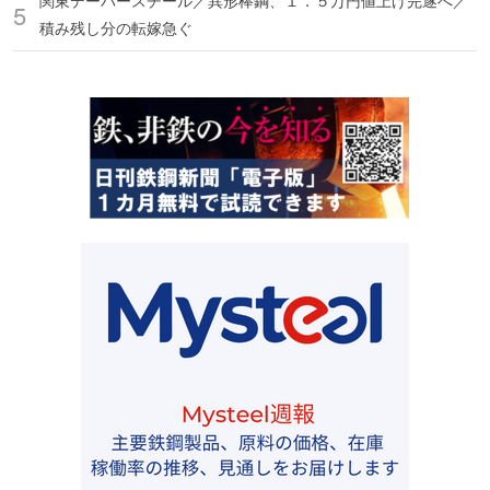
関東デーバースチール／異形棒鋼、１．５万円値上げ完遂へ／
積み残し分の転嫁急ぐ