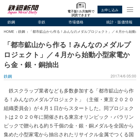
お申し込み
電子版1カ月無料で
試読できます
鉄鋼
非鉄
市場価格
統計・販価情報
HOME
鉄鋼
「都市鉱山から作る！みんなのメダルプロジェクト」／４月から始動小
「都市鉱山から作る！みんなのメダルプ
ロジェクト」／４月から始動小型家電か
ら金・銀・銅抽出
鉄鋼
2017/4/6 05:00
鉄スクラップ業者なども多数参加する「都市鉱山から作
る！みんなのメダルプロジェクト」（主催・東京２０２０
組織委員会）が４月１日からスタートした。同プロジェク
トは２０２０年に開催される東京オリンピック・パラリン
ピックで贈られる約５千個の金・銀・銅メダルを全国から
集めた小型家電から抽出されたリサイクル金属でつくる国