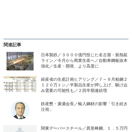
関連記事
日本製鉄／３０００億円投じた名古屋・新熱延
ライン／今月から商業生産へ／自動車鋼板抜本
強化／生産・開発、より高度に
経産省の生産計画ヒアリング／７～９月粗鋼２
１２０万トン／半製品生産が押し上げ、駆け込
み需要の可能性も／２四半期連続増
鉄産懇・廣瀬会長／輸入鋼材の影響「引き続き
注視」
関東デーバースチール／異形棒鋼、１．５万円