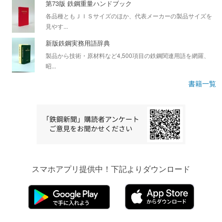
第73版 鉄鋼重量ハンドブック
各品種ともＪＩＳサイズのほか、代表メーカーの製品サイズを
見やす...
新版鉄鋼実務用語辞典
製品から技術・原材料など4,500項目の鉄鋼関連用語を網羅、
昭...
書籍一覧
スマホアプリ提供中！下記よりダウンロード