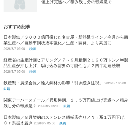
値上げ完遂へ／積み残し分の転嫁急ぐ
おすすめ記事
日本製鉄／３０００億円投じた名古屋・新熱延ライン／今月から商
業生産へ／自動車鋼板抜本強化／生産・開発、より高度に
2026/8/7 05:00
鉄鋼
経産省の生産計画ヒアリング／７～９月粗鋼２１２０万トン／半製
品生産が押し上げ、駆け込み需要の可能性も／２四半期連続増
2026/8/7 05:00
鉄鋼
鉄産懇・廣瀬会長／輸入鋼材の影響「引き続き注視」
2026/8/7 05:00
鉄鋼
関東デーバースチール／異形棒鋼、１．５万円値上げ完遂へ／積み
残し分の転嫁急ぐ
2026/8/7 05:00
鉄鋼
日本製鉄／８月契約のステンレス鋼板店売り／Ｎｉ系１万円下げ、
Ｃｒ系据え置き
2026/8/7 05:00
鉄鋼