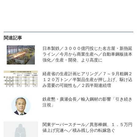
関連記事
日本製鉄／３０００億円投じた名古屋・新熱延
ライン／今月から商業生産へ／自動車鋼板抜本
強化／生産・開発、より高度に
経産省の生産計画ヒアリング／７～９月粗鋼２
１２０万トン／半製品生産が押し上げ、駆け込
み需要の可能性も／２四半期連続増
鉄産懇・廣瀬会長／輸入鋼材の影響「引き続き
注視」
関東デーバースチール／異形棒鋼、１．５万円
値上げ完遂へ／積み残し分の転嫁急ぐ