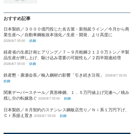
おすすめ記事
日本製鉄／３０００億円投じた名古屋・新熱延ライン／今月から商
業生産へ／自動車鋼板抜本強化／生産・開発、より高度に
2026/8/7 05:00
鉄鋼
経産省の生産計画ヒアリング／７～９月粗鋼２１２０万トン／半製
品生産が押し上げ、駆け込み需要の可能性も／２四半期連続増
2026/8/7 05:00
鉄鋼
鉄産懇・廣瀬会長／輸入鋼材の影響「引き続き注視」
2026/8/7 05:00
鉄鋼
関東デーバースチール／異形棒鋼、１．５万円値上げ完遂へ／積み
残し分の転嫁急ぐ
2026/8/7 05:00
鉄鋼
日本製鉄／８月契約のステンレス鋼板店売り／Ｎｉ系１万円下げ、
Ｃｒ系据え置き
2026/8/7 05:00
鉄鋼