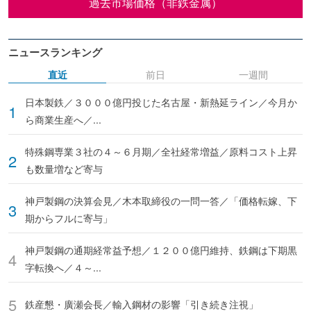
過去市場価格（非鉄金属）
ニュースランキング
直近
前日
一週間
日本製鉄／３０００億円投じた名古屋・新熱延ライン／今月か
ら商業生産へ／...
特殊鋼専業３社の４～６月期／全社経常増益／原料コスト上昇
も数量増など寄与
神戸製鋼の決算会見／木本取締役の一問一答／「価格転嫁、下
期からフルに寄与」
神戸製鋼の通期経常益予想／１２００億円維持、鉄鋼は下期黒
字転換へ／４～...
鉄産懇・廣瀬会長／輸入鋼材の影響「引き続き注視」