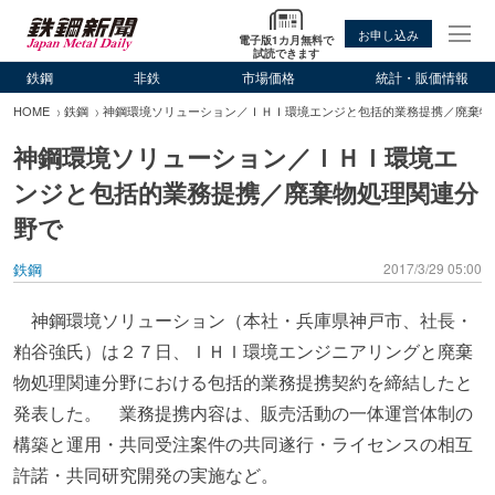
お申し込み
電子版1カ月無料で
試読できます
鉄鋼
非鉄
市場価格
統計・販価情報
HOME
鉄鋼
神鋼環境ソリューション／ＩＨＩ環境エンジと包括的業務提携／廃棄物
神鋼環境ソリューション／ＩＨＩ環境エ
ンジと包括的業務提携／廃棄物処理関連分
野で
鉄鋼
2017/3/29 05:00
神鋼環境ソリューション（本社・兵庫県神戸市、社長・
粕谷強氏）は２７日、ＩＨＩ環境エンジニアリングと廃棄
物処理関連分野における包括的業務提携契約を締結したと
発表した。 業務提携内容は、販売活動の一体運営体制の
構築と運用・共同受注案件の共同遂行・ライセンスの相互
許諾・共同研究開発の実施など。