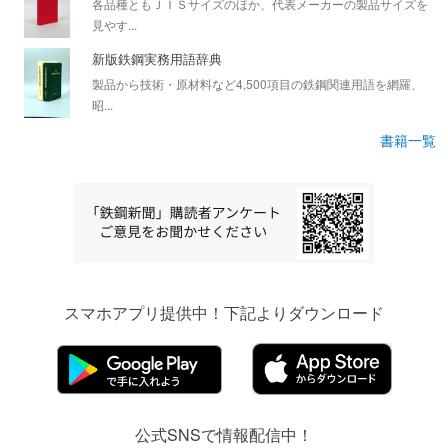
各品種ともＪＩＳサイズのほか、代表メーカーの製品サイズを
見やす...
新版鉄鋼実務用語辞典
製品から技術・原材料など4,500項目の鉄鋼関連用語を網羅、
昭...
書籍一覧
スマホアプリ提供中！下記よりダウンロード
公式SNSで情報配信中！