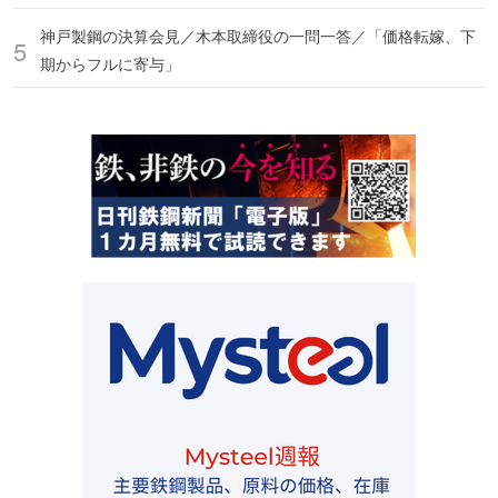
神戸製鋼の決算会見／木本取締役の一問一答／「価格転嫁、下
期からフルに寄与」