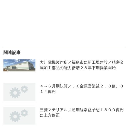
関連記事
大川電機製作所／福島市に新工場建設／精密金
属加工部品の能力倍増２８年下期操業開始
４～６月期決算／ＪＸ金属営業益２．８倍、８
１４億円
三菱マテリアル／通期経常益予想１８００億円
に上方修正