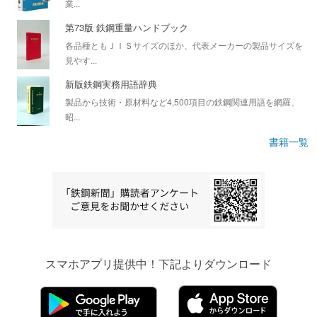
業...
第73版 鉄鋼重量ハンドブック
各品種ともＪＩＳサイズのほか、代表メーカーの製品サイズを
見やす...
新版鉄鋼実務用語辞典
製品から技術・原材料など4,500項目の鉄鋼関連用語を網羅、
昭...
書籍一覧
スマホアプリ提供中！下記よりダウンロード