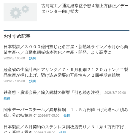
古河電工／通期経常益予想４割上方修正／デー
タセンター向け拡大
おすすめ記事
日本製鉄／３０００億円投じた名古屋・新熱延ライン／今月から商
業生産へ／自動車鋼板抜本強化／生産・開発、より高度に
2026/8/7 05:00
鉄鋼
経産省の生産計画ヒアリング／７～９月粗鋼２１２０万トン／半製
品生産が押し上げ、駆け込み需要の可能性も／２四半期連続増
2026/8/7 05:00
鉄鋼
鉄産懇・廣瀬会長／輸入鋼材の影響「引き続き注視」
2026/8/7 05:00
鉄鋼
関東デーバースチール／異形棒鋼、１．５万円値上げ完遂へ／積み
残し分の転嫁急ぐ
2026/8/7 05:00
鉄鋼
日本製鉄／８月契約のステンレス鋼板店売り／Ｎｉ系１万円下げ、
Ｃｒ系据え置き
2026/8/7 05:00
鉄鋼