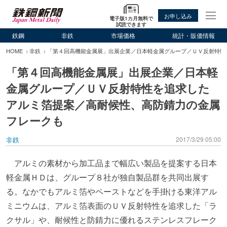
お申し込み
電子版1カ月無料で
試読できます
鉄鋼
非鉄
市場価格
統計・販価情報
HOME
非鉄
「第４回高機能金属展」出展企業／日本軽金属グループ／ＵＶ反射特性
「第４回高機能金属展」出展企業／日本軽
金属グループ／ＵＶ反射特性を追求した
アルミ箔提案／高耐候性、高防錆力の金属
フレークも
非鉄
2017/3/29 05:00
アルミの素材から加工品まで幅広い製品を提案する日本
軽金属ＨＤは、グループ８社が独自製品群を共同出展す
る。なかでもアルミ箔やペーストなどを手掛ける東洋アル
ミニウムは、アルミ箔表面のＵＶ反射特性を追求した「ラ
クサル」や、耐候性と防錆力に優れるステンレスフレーク