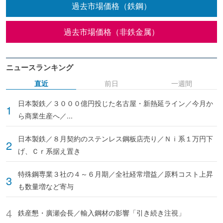
過去市場価格（鉄鋼）
過去市場価格（非鉄金属）
ニュースランキング
直近
前日
一週間
日本製鉄／３０００億円投じた名古屋・新熱延ライン／今月か
ら商業生産へ／...
日本製鉄／８月契約のステンレス鋼板店売り／Ｎｉ系１万円下
げ、Ｃｒ系据え置き
特殊鋼専業３社の４～６月期／全社経常増益／原料コスト上昇
も数量増など寄与
鉄産懇・廣瀬会長／輸入鋼材の影響「引き続き注視」