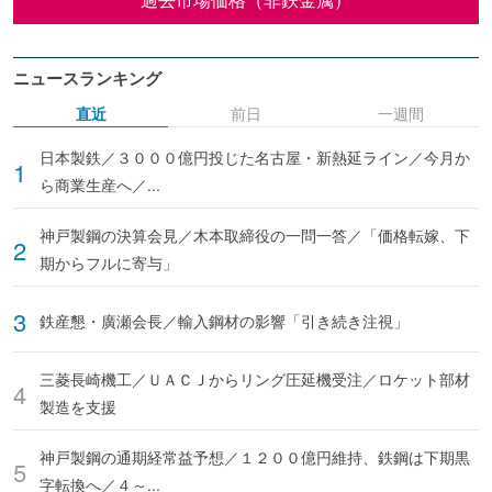
ニュースランキング
直近
前日
一週間
日本製鉄／３０００億円投じた名古屋・新熱延ライン／今月か
ら商業生産へ／...
神戸製鋼の決算会見／木本取締役の一問一答／「価格転嫁、下
期からフルに寄与」
鉄産懇・廣瀬会長／輸入鋼材の影響「引き続き注視」
三菱長崎機工／ＵＡＣＪからリング圧延機受注／ロケット部材
製造を支援
神戸製鋼の通期経常益予想／１２００億円維持、鉄鋼は下期黒
字転換へ／４～...