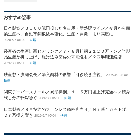
おすすめ記事
日本製鉄／３０００億円投じた名古屋・新熱延ライン／今月から商
業生産へ／自動車鋼板抜本強化／生産・開発、より高度に
2026/8/7 05:00
鉄鋼
経産省の生産計画ヒアリング／７～９月粗鋼２１２０万トン／半製
品生産が押し上げ、駆け込み需要の可能性も／２四半期連続増
2026/8/7 05:00
鉄鋼
鉄産懇・廣瀬会長／輸入鋼材の影響「引き続き注視」
2026/8/7 05:00
鉄鋼
関東デーバースチール／異形棒鋼、１．５万円値上げ完遂へ／積み
残し分の転嫁急ぐ
2026/8/7 05:00
鉄鋼
日本製鉄／８月契約のステンレス鋼板店売り／Ｎｉ系１万円下げ、
Ｃｒ系据え置き
2026/8/7 05:00
鉄鋼