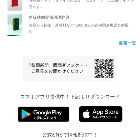
見やす...
新版鉄鋼実務用語辞典
製品から技術・原材料など4,500項目の鉄鋼関連用語を網羅、
昭...
書籍一覧
スマホアプリ提供中！下記よりダウンロード
公式SNSで情報配信中！