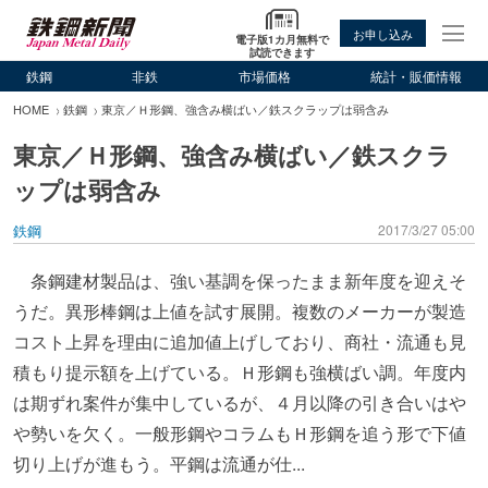
お申し込み
電子版1カ月無料で
試読できます
鉄鋼
非鉄
市場価格
統計・販価情報
HOME
鉄鋼
東京／Ｈ形鋼、強含み横ばい／鉄スクラップは弱含み
東京／Ｈ形鋼、強含み横ばい／鉄スクラ
ップは弱含み
鉄鋼
2017/3/27 05:00
条鋼建材製品は、強い基調を保ったまま新年度を迎えそ
うだ。異形棒鋼は上値を試す展開。複数のメーカーが製造
コスト上昇を理由に追加値上げしており、商社・流通も見
積もり提示額を上げている。Ｈ形鋼も強横ばい調。年度内
は期ずれ案件が集中しているが、４月以降の引き合いはや
や勢いを欠く。一般形鋼やコラムもＨ形鋼を追う形で下値
切り上げが進もう。平鋼は流通が仕...