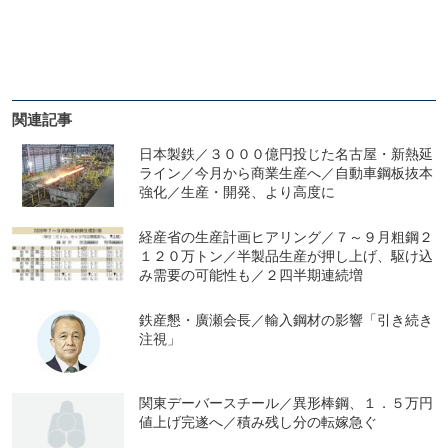
関連記事
日本製鉄／３０００億円投じた名古屋・新熱延
ライン／今月から商業生産へ／自動車鋼板抜本
強化／生産・開発、より高度に
経産省の生産計画ヒアリング／７～９月粗鋼２
１２０万トン／半製品生産が押し上げ、駆け込
み需要の可能性も／２四半期連続増
鉄産懇・廣瀬会長／輸入鋼材の影響「引き続き
注視」
関東デーバースチール／異形棒鋼、１．５万円
値上げ完遂へ／積み残し分の転嫁急ぐ