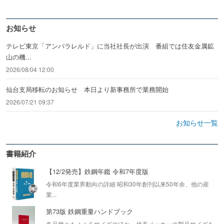
お知らせ
テレビ東京「アンパラレルド」に当社社長が出演 番組では住友金属鉱
山の機...
2026/08/04 12:00
仙台支局移転のお知らせ 本日より新事務所で業務開始
2026/07/21 09:37
お知らせ一覧
書籍紹介
【12/2発売】鉄鋼年鑑 令和7年度版
令和6年度業界動向の詳細 昭和30年創刊以来50年余、他の産
業...
第73版 鉄鋼重量ハンドブック
各品種ともＪＩＳサイズのほか、代表メーカーの製品サイズを