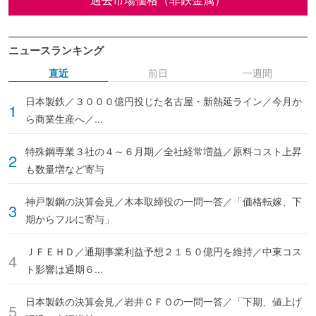
ニュースランキング
直近
前日
一週間
日本製鉄／３０００億円投じた名古屋・新熱延ライン／今月か
ら商業生産へ／...
特殊鋼専業３社の４～６月期／全社経常増益／原料コスト上昇
も数量増など寄与
神戸製鋼の決算会見／木本取締役の一問一答／「価格転嫁、下
期からフルに寄与」
ＪＦＥＨＤ／通期事業利益予想２１５０億円を維持／中東コス
ト影響は通期６...
日本製鉄の決算会見／岩井ＣＦＯの一問一答／「下期、値上げ