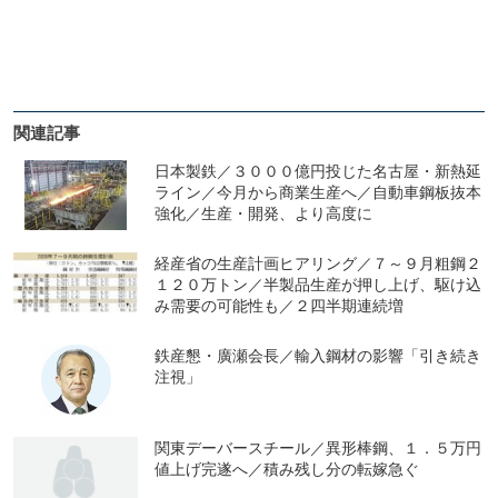
関連記事
日本製鉄／３０００億円投じた名古屋・新熱延
ライン／今月から商業生産へ／自動車鋼板抜本
強化／生産・開発、より高度に
経産省の生産計画ヒアリング／７～９月粗鋼２
１２０万トン／半製品生産が押し上げ、駆け込
み需要の可能性も／２四半期連続増
鉄産懇・廣瀬会長／輸入鋼材の影響「引き続き
注視」
関東デーバースチール／異形棒鋼、１．５万円
値上げ完遂へ／積み残し分の転嫁急ぐ