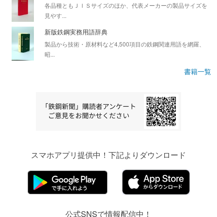
各品種ともＪＩＳサイズのほか、代表メーカーの製品サイズを
見やす...
新版鉄鋼実務用語辞典
製品から技術・原材料など4,500項目の鉄鋼関連用語を網羅、
昭...
書籍一覧
スマホアプリ提供中！下記よりダウンロード
公式SNSで情報配信中！