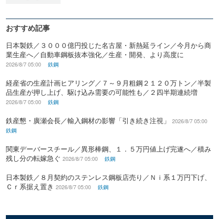
おすすめ記事
日本製鉄／３０００億円投じた名古屋・新熱延ライン／今月から商
業生産へ／自動車鋼板抜本強化／生産・開発、より高度に
2026/8/7 05:00
鉄鋼
経産省の生産計画ヒアリング／７～９月粗鋼２１２０万トン／半製
品生産が押し上げ、駆け込み需要の可能性も／２四半期連続増
2026/8/7 05:00
鉄鋼
鉄産懇・廣瀬会長／輸入鋼材の影響「引き続き注視」
2026/8/7 05:00
鉄鋼
関東デーバースチール／異形棒鋼、１．５万円値上げ完遂へ／積み
残し分の転嫁急ぐ
2026/8/7 05:00
鉄鋼
日本製鉄／８月契約のステンレス鋼板店売り／Ｎｉ系１万円下げ、
Ｃｒ系据え置き
2026/8/7 05:00
鉄鋼