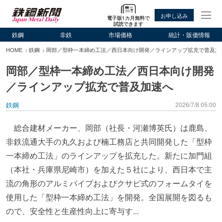
お申し込み
電子版1カ月無料で
試読できます
鉄鋼
非鉄
市場価格
統計・販価情報
HOME
鉄鋼
岡部／型枠一本締め工法／西日本向け開発／ラインアップ拡充で普及加
岡部／型枠一本締め工法／西日本向け開発
／ラインアップ拡充で普及加速へ
鉄鋼
2026/7/8 05:00
総合建材メーカー、岡部（社長・河瀬博英氏）は鹿島、
非鉄流通大手の丸久および楠工務店と共同開発した「型枠
一本締め工法」のラインアップを拡充した。新たに加門組
（本社・兵庫県尼崎市）を加えた５社により、西日本で主
流の角形のアルミパイプおよびクサビ式のフォームタイを
使用した「型枠一本締め工法」を開発。全国展開を図るも
ので、安全性と生産性向上に寄与す...